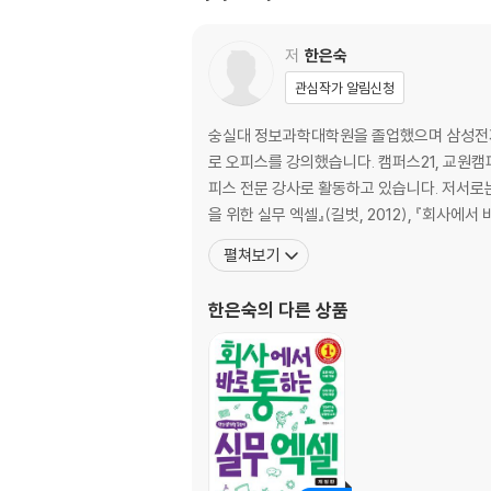
009 한번에 합계 구하고 서식 지정하기___자동
010 바로 위쪽 셀 값으로 빈 셀에 데이터 일괄 
011 다중 셀 한번에 선택하고 테두리 및 이름 
저
한은숙
012 숫자 셀만 선택하고 값을 두 배로 바꾸기_
관심작가 알림신청
013 목록에서 문자가 입력된 행만 삭제하기___
숭실대 정보과학대학원을 졸업했으며 삼성전자
CHAPTER 03. 엑셀 서식 지정하기
로 오피스를 강의했습니다. 캠퍼스21, 교원
014 전체 병합하고 선택 영역 가운데 맞추기__
피스 전문 강사로 활동하고 있습니다. 저서로는 『
015 고정된 열 너비에 맞춰 긴 데이터 맞춤 설정
을 위한 실무 엑셀』(길벗, 2012), 『회사에서 
016 클립보드로 다중 시트 범위 복사하기___클
펼쳐보기
017 데이터 범위의 행/열 방향 바꾸기___행/열
018 데이터 범위 연결하기___연결하여 붙여
한은숙
의 다른 상품
019 셀 범위를 그림으로 복사해 붙여넣기___
CHAPTER 04. 데이터 종류별 유용한 표시 형
020 숫자 앞에 0 표시하기___텍스트 형식, 숫자
021 데이터에 특정 텍스트 일괄 표시하기___문자 
022 숫자 단위 줄이기___연산하여 붙여넣기, 숫
023 양수, 음수, 0, 문자 표시 형식 한번에 