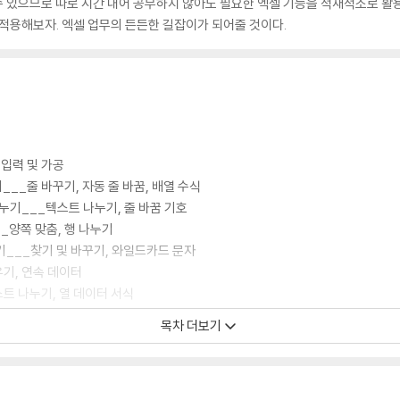
 수 있으므로 따로 시간 내어 공부하지 않아도 필요한 엑셀 기능을 적재적소로 활용
 적용해보자. 엑셀 업무의 든든한 길잡이가 되어줄 것이다.
 입력 및 가공
___줄 바꾸기, 자동 줄 바꿈, 배열 수식
나누기___텍스트 나누기, 줄 바꿈 기호
__양쪽 맞춤, 행 나누기
기___찾기 및 바꾸기, 와일드카드 문자
우기, 연속 데이터
트 나누기, 열 데이터 서식
_빠른 채우기
목차 더보기
소수점, 연산하여 붙여넣기