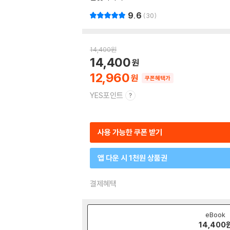
9.6
30
14,400
원
14,400
12,960
쿠폰혜택가
YES포인트
사용 가능한 쿠폰 받기
앱 다운 시 1천원 상품권
결제혜택
eBook
14,400