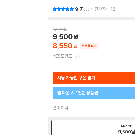
9.7
판매지수
12
6
9,500
원
9,500
8,550
쿠폰혜택가
YES포인트
사용 가능한 쿠폰 받기
앱 다운 시 1천원 상품권
결제혜택
eBook
9,500
원