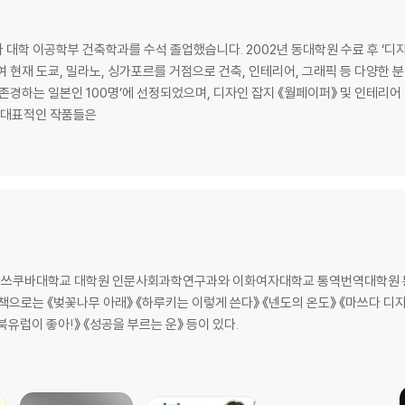
 대학 이공학부 건축학과를 수석 졸업했습니다. 2002년 동대학원 수료 후 ‘디자
하여 현재 도쿄, 밀라노, 싱가포르를 거점으로 건축, 인테리어, 그래픽 등 다양한 
 존경하는 일본인 100명’에 선정되었으며, 디자인 잡지 《월페이퍼》 및 인테리어
. 대표적인 작품들은
 쓰쿠바대학교 대학원 인문사회과학연구과와 이화여자대학교 통역번역대학원 통
책으로는 《벚꽃나무 아래》 《하루키는 이렇게 쓴다》 《넨도의 온도》 《마쓰다 디자인
북유럽이 좋아!》 《성공을 부르는 운》 등이 있다.