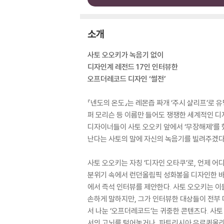
소개
사토 오오키가 녹음기 없이
디자인계 레전드 17인 인터뷰한
오프더레코드 디자인 ‘썰전’
『넨도의 온도』는 레몬즙 짜개 ‘주시 샬리프’로 
퍼 모리슨 등 이름만 들어도 쟁쟁한 세계적인 디
디자이너들이 사토 오오키 앞에서 ‘무장해제’를 
난다는 사토의 말에 자신의 녹음기를 빌려주겠다
사토 오오키는 자칭 ‘디자인 오타쿠’로, 언제 어
분위기 속에서 런던올림픽 성화봉을 디자인한 바버
에서 즉석 인터뷰를 제안한다. 사토 오오키는 이
손하게 말하지만, 그가 인터뷰한 대상들이 전부
서 나눈 ‘오프더레코드’는 귀중한 콘텐츠다. 사
서의 고뇌를 털어놓거나, 파트리시아 우르퀴올라