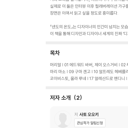
실제로 이 둘은 인터뷰 이후 컬래버레이션 가구를
장면은 아껴서 읽고 싶을 정도로 흥미롭다.
『넨도의 온도』는 디자이너의 인간미 넘치는 모습
이 책을 통해 디자인과 디자이너 세계의 진짜 ‘
목차
머리말 | 01 에드워드 바버, 제이 오스거비 | 02 
마리 마소 | 09 구마 겐고 | 10 알프레도 헤베를리
코이비스토, 올라 루네 | 17 알레산드로 멘디니 
저자 소개
2
저
사토 오오키
관심작가 알림신청