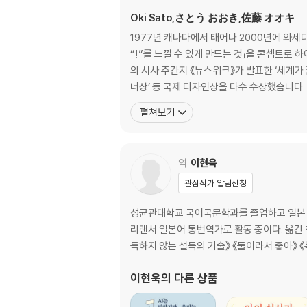
Oki Sato,さとう おおき,佐藤 オオキ
1977년 캐나다에서 태어나 2000년에 와세다
“!”를 느낄 수 있게 만드는 것」을 콘셉트로 
의 시사 주간지 《뉴스위크》가 발표한 ‘세계가
너상’ 등 국제 디자인상을 다수 수상했습니다
펼쳐보기
역
이현욱
관심작가 알림신청
성균관대학교 국어국문학과를 졸업하고 일본
리랜서 일본어 통번역가로 활동 중이다. 옮긴 
득하지 않는 설득의 기술》 《둘이라서 좋아》 《
이현욱
의 다른 상품