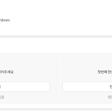
*24mm
되어주세요.
첫번째 한
기
사항
혜