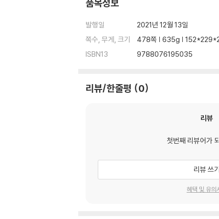
품목정보
발행일
2021년 12월 13일
쪽수, 무게, 크기
478쪽 | 635g | 152*229
ISBN13
9788076195035
리뷰/한줄평
0
리뷰
첫번째 리뷰어가 
리뷰 쓰
혜택 및 유의