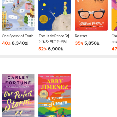
One Speck of Truth
The Little Prince '어
Restart
Cha
린 왕자' 영문판 원서
col
40
8,340
35
5,850
%
%
원
원
52
6,900
4
%
원