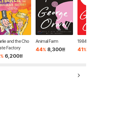
rlie and the Cho
Animal Farm
1984
ate Factory
44
8,300
41
7,600
%
%
원
원
7
6,200
%
원