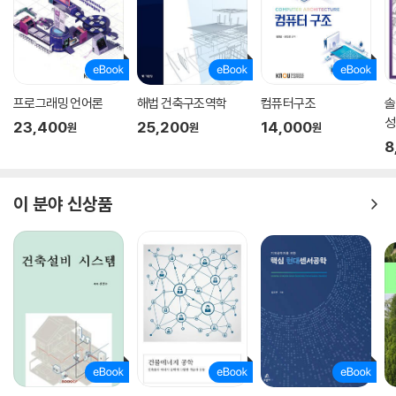
프로그래밍 언어론
해법 건축구조역학
컴퓨터구조
솔
성
23,400
25,200
14,000
원
원
원
8
이 분야 신상품