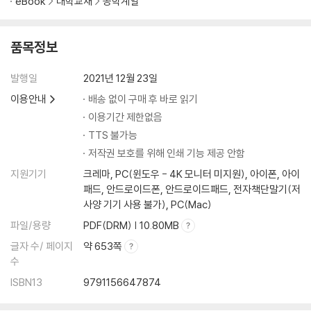
eBook
대학교재
공학계열
5.1 행렬의 개념
5.2 행렬의 연산
품목정보
5.3 행렬의 종류
5.4 행렬식
발행일
2021년 12월 23일
5.5 역행렬
5.6 행렬과 연립일차방정식
이용안내
배송 없이 구매 후 바로 읽기
연습문제
이용기간 제한없음
TTS 불가능
CHAPTER 06 관계
저작권 보호를 위해 인쇄 기능 제공 안함
지원기기
크레마, PC(윈도우 - 4K 모니터 미지원), 아이폰, 아이
6.1 관계의 개념
패드, 안드로이드폰, 안드로이드패드, 전자책단말기(저
6.2 관계의 표현
사양 기기 사용 불가), PC(Mac)
6.3 관계의 성질
파일/용량
PDF(DRM) | 10.80MB
6.4 합성관계
글자 수/ 페이지
약 653쪽
6.5 관계의 폐포
수
6.6 동치관계와 부분순서관계
연습문제
ISBN13
9791156647874