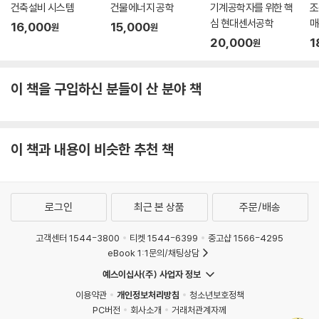
건축설비 시스템
건물에너지 공학
기계공학자를 위한 핵
조
심 현대센서공학
매
16,000
15,000
원
원
20,000
1
원
이 책을 구입하신 분들이 산 분야 책
이 책과 내용이 비슷한 추천 책
로그인
최근 본 상품
주문/배송
고객센터 1544-3800
티켓 1544-6399
중고샵 1566-4295
eBook 1:1문의/채팅상담
예스이십사(주) 사업자 정보
이용약관
개인정보처리방침
청소년보호정책
PC버전
회사소개
거래처관계자께