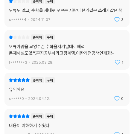
종이책
구매
9.1 트리의 개념
오류도 많고, 수학을 제대로 모르는 사람이 쓴거같은 쓰레기같은 책
9.2 이진트리
9.3 트리의 활용
s******4
2024.11.07.
3
연습문제
종이책
구매
CHAPTER 10 부울대수
오류가많음.교양수준.수학을자기말대로해석.
문제해설도없음혼자공부하라고핑계댐.이딴게전공책인게화남
10.1 부울대수의 개념
10.2 부울함수의 표현
t*******3
2025.03.28.
1
10.3 논리 게이트
연습문제
종이책
구매
유익해요
CHAPTER 11 순열, 조합, 확률
c*****0
2024.04.12.
0
11.1 합의 법칙과 곱의 법칙
11.2 순열
종이책
구매
11.3 조합
내용이 이해하기 쉬웠다.
11.4 확률
11.5 확률분포