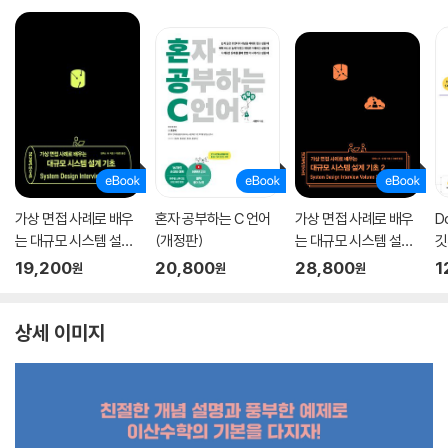
가상 면접 사례로 배우
혼자 공부하는 C 언어
가상 면접 사례로 배우
D
는 대규모 시스템 설계
(개정판)
는 대규모 시스템 설계
깃
기초
기초 2
19,200
20,800
28,800
1
원
원
원
상세 이미지