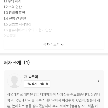
1.1 수의 체계
1.2 수의 연산
1.3 진법별 표현
1.4 진법 간 변환
1.5 진법별 사칙연산
1.6 컴퓨터에서의 수의 표현과 연산
연습문제
목차 더보기
CHAPTER 02 명제와 논리
2.1 명제
저자 소개
1
2.2 논리 연산자
2.3 조건명제
2.4 합성명제
저
박주미
2.5 논리적 동치
관심작가 알림신청
2.6 명제함수와 한정자
2.7 추론
상명대학교 대학원 컴퓨터과학과 박사 과정을 수료했습니다. 상명대
연습문제
학교, 국민대학교 등 다수의 대학교에서 이산수학, C언어, 컴퓨터 개
론, 논리회로 등을 강의했습니다. 주요 저서로 《컴퓨팅 사고력을 키