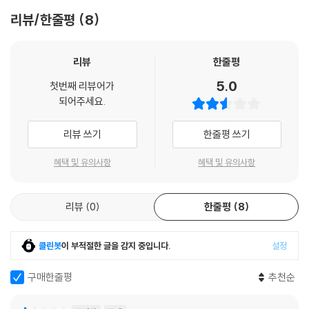
CHAPTER 07 함수
리뷰/한줄평
8
7.1 함수의 개념
7.2 함수의 성질
리뷰
한줄평
7.3 합성함수
5.0
첫번째 리뷰어가
7.4 함수의 종류
되어주세요.
연습문제
리뷰 쓰기
한줄평 쓰기
CHAPTER 08 그래프
혜택 및 유의사항
혜택 및 유의사항
8.1 그래프의 개념
8.2 그래프의 종류
8.3 그래프의 표현
리뷰
0
한줄평
8
8.4 오일러와 해밀턴
8.5 그래프의 활용
클린봇
이 부적절한 글을 감지 중입니다.
설정
연습문제
구매한줄평
추천순
CHAPTER 09 트리