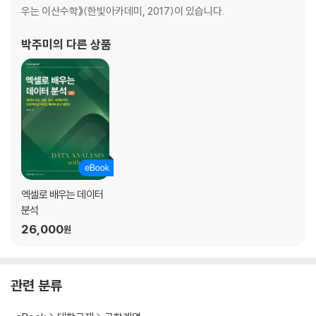
CHAPTER 03 증명
우는 이산수학》(한빛아카데미, 2017)이 있습니다.
3.1 증명의 이해
박주미
의 다른 상품
3.2 직접 증명법
3.3 간접 증명법
3.4 수학적 귀납법
연습문제
CHAPTER 04 집합
4.1 집합의 개념
엑셀로 배우는 데이터
4.2 집합의 종류
분석
4.3 집합의 연산
26,000
4.4 집합의 대수법칙
원
4.5 집합의 분할
연습문제
관련 분류
CHAPTER 05 행렬