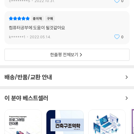
c********5
2022.10.31.
0
연습문제
종이책
구매
CHAPTER 12 알고리즘
컴퓨터공부에 도움이 될것같아요
12.1 알고리즘의 개념과 표현
k******1
2022.05.14.
0
12.2 알고리즘의 효율성
12.3 다양한 알고리즘
한줄평 전체보기
연습문제
찾아보기
배송/반품/교환 안내
이 분야 베스트셀러