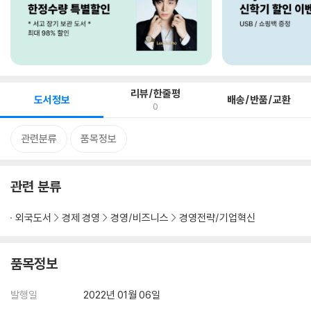
리뷰/한줄평
도서정보
배송/반품/교환
0
관련분류
품목정보
관련 분류
외국도서
경제 경영
경영/비즈니스
경영전략/기업혁신
품목정보
발행일
2022년 01월 06일