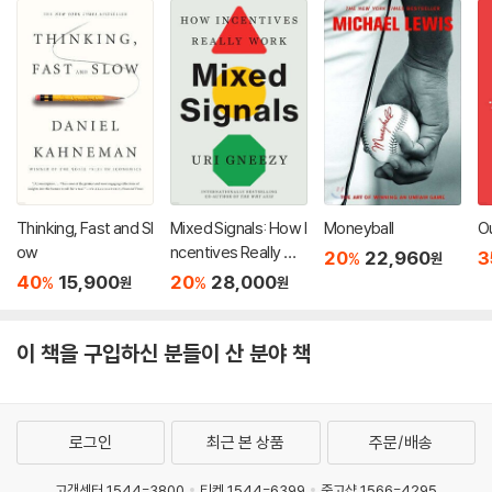
Thinking, Fast and Sl
Mixed Signals: How I
Moneyball
Ou
ow
ncentives Really Wo
20
22,960
3
%
원
rk
40
15,900
20
28,000
%
%
원
원
이 책을 구입하신 분들이 산 분야 책
로그인
최근 본 상품
주문/배송
고객센터 1544-3800
티켓 1544-6399
중고샵 1566-4295