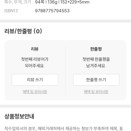
쪽수, 무게, 크기
94쪽 | 136g | 152*229*5mm
ISBN13
9788775794553
리뷰/한줄평
0
리뷰
한줄평
첫번째 리뷰어가
첫번째 한줄평을
되어주세요.
남겨주세요.
리뷰 쓰기
한줄평 쓰기
혜택 및 유의사항
혜택 및 유의사항
상품정보안내
직수입외서의 경우, 해외거래처에서 제공하는 정보가 부족하여 제목, 표