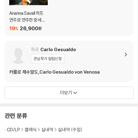
Arianna Savall 하프
연주로 연주한 중세와
바로크 시대 음악 (Le L
19
26,900
%
원
abyrinthe d’Ariane)
작곡
Carlo Gesualdo
관심작가 알림신청
카를로 제수알도,Carlo Gesualdo von Venosa
더보기
관련 분류
CD/LP
클래식
실내악
실내악 (수입)