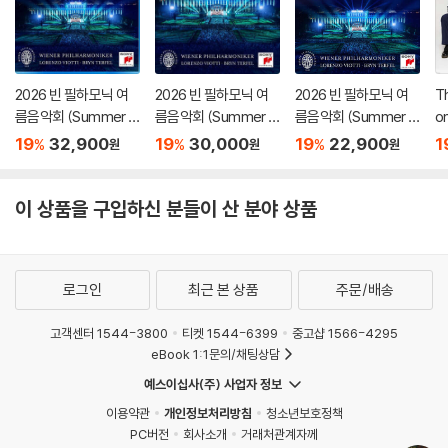
2026 빈 필하모닉 여
2026 빈 필하모닉 여
2026 빈 필하모닉 여
Th
름음악회 (Summer Ni
름음악회 (Summer Ni
름음악회 (Summer Ni
o
ght Concert 2026)
ght Concert 2026)
ght Concert 2026)
골
19
32,900
19
30,000
19
22,900
1
%
%
%
원
원
원
[Blu-ray]
[DVD]
ac
i
이 상품을 구입하신 분들이 산 분야 상품
로그인
최근 본 상품
주문/배송
고객센터 1544-3800
티켓 1544-6399
중고샵 1566-4295
eBook 1:1문의/채팅상담
예스이십사(주) 사업자 정보
이용약관
개인정보처리방침
청소년보호정책
PC버전
회사소개
거래처관계자께