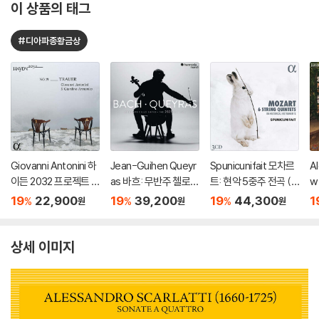
이 상품의 태그
#디아파종황금상
Giovanni Antonini 하
Jean-Guihen Queyr
Spunicunifait 모차르
A
이든 2032 프로젝트 1
as 바흐: 무반주 첼로
트: 현악 5중주 전곡 (M
w
9집 - 교향곡 52번, 4
모음곡 전곡 (Bach: C
ozart: 6 String Quint
곡 
19
22,900
19
39,200
19
44,300
1
%
%
%
원
원
원
4번 '슬픔', 108번 (Ha
omplete Cello Suite
ets on Historical Inst
a
ydn 2032, Vol. 19 - T
s BWV 1007-1012)
ruments)
os
rauer)
상세 이미지