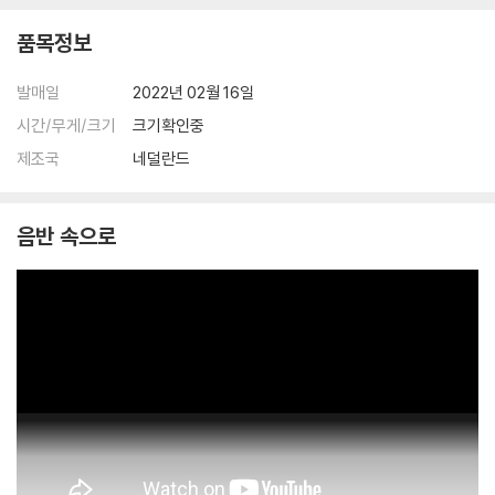
품목정보
발매일
2022년 02월 16일
시간/무게/크기
크기확인중
제조국
네덜란드
음반 속으로