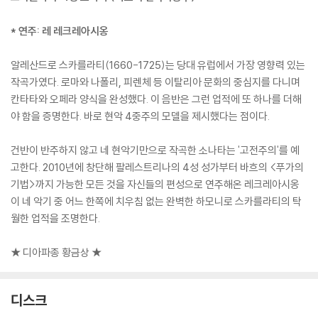
* 연주: 레 레크레아시옹
알레산드로 스카를라티(1660-1725)는 당대 유럽에서 가장 영향력 있는
작곡가였다. 로마와 나폴리, 피렌체 등 이탈리아 문화의 중심지를 다니며
칸타타와 오페라 양식을 완성했다. 이 음반은 그런 업적에 또 하나를 더해
야 함을 증명한다. 바로 현악 4중주의 모델을 제시했다는 점이다.
건반이 반주하지 않고 네 현악기만으로 작곡한 소나타는 '고전주의'를 예
고한다. 2010년에 창단해 팔레스트리나의 4성 성가부터 바흐의 <푸가의
기법>까지 가능한 모든 것을 자신들의 편성으로 연주해온 레크레아시옹
이 네 악기 중 어느 한쪽에 치우침 없는 완벽한 하모니로 스카를라티의 탁
월한 업적을 조명한다.
★ 디아파종 황금상 ★
디스크