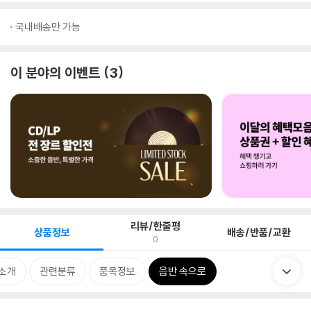
국내배송만 가능
이 분야의 이벤트
3
리뷰/한줄평
상품정보
배송/반품/교환
0
소개
관련분류
품목정보
음반 속으로