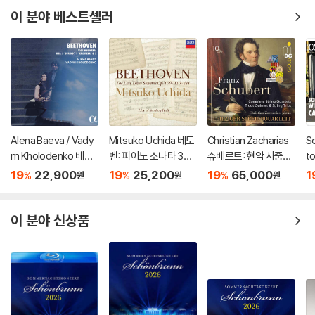
이 분야 베스트셀러
Alena Baeva / Vady
Mitsuko Uchida 베토
Christian Zacharias
S
m Kholodenko 베토
벤: 피아노 소나타 30-
슈베르트: 현악 사중주
t
벤: 바이올린 소나타 5
32번 (Beethoven: Pi
전곡 외 (Schubert: C
주
19
22,900
19
25,200
19
65,000
1
%
%
%
원
원
원
번 '봄', 9번 '크로이처',
ano Sonatas Opp 10
omplete String Quar
Bo
3번 (Beethoven: Vio
9 110 & 111)
tets, Trout Quintet
n
lin Sonatas Nos. 5 "S
& String Trios)
77
이 분야 신상품
pring", 9 'Kreutzer" &
3)