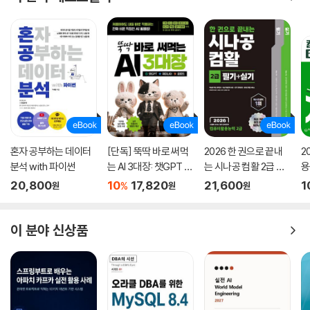
그 외 이야기꺼리들
연습문제
부록 A. 엔지니어의 삶!
부록 B. 연습문제 해답
혼자 공부하는 데이터
[단독] 뚝딱 바로 써먹
2026 한 권으로 끝내
2
분석 with 파이썬
는 AI 3대장: 챗GPT ·
는 시나공 컴활 2급 필
용
제미나이 · 클로드
기+실기
문
20,800
10
17,820
21,600
1
%
원
원
원
이 분야 신상품