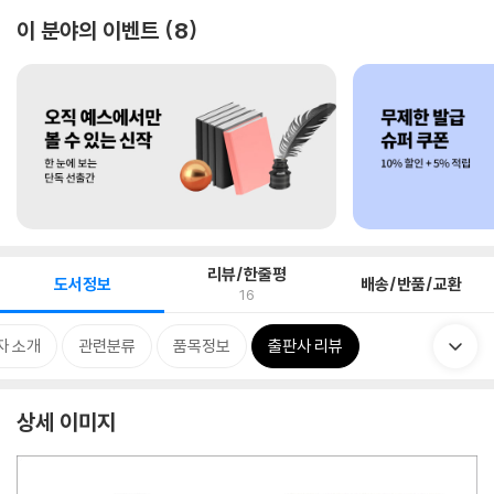
이 분야의 이벤트
8
리뷰/한줄평
도서정보
배송/반품/교환
16
자 소개
관련분류
품목정보
출판사 리뷰
상세 이미지