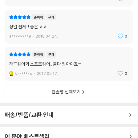
4.8 FPGA 학습을 마치며
개발 계획
종이책
구매
사양서 작성
정말 쉽게!! 좋은 ㅎㅎ
블록도 작성
RTL 작성
a********9
2018.04.24.
0
RTL 시뮬레이션
합성
종이책
구매
PAR
동작 테스트
하드웨어와 소프트웨어.. 둘다 알아야죠~
블록도 → 코드 수정 → 시뮬레이션 → 합성 → PAR → 테스트
k******e
2017.05.17.
0
파운드리 선정
공정 및 라이브러리 선택
한줄평 전체보기
합성 및 PAR
테입아웃
필름 작업
배송/반품/교환 안내
웨이퍼 가공
패키지 작업
칩 테스트
이 분야 베스트셀러
평가용 보드 제작