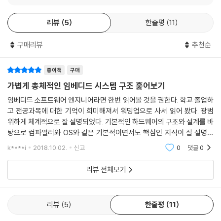
4.3 PLD
소프트웨어의 기본 개념을 이해하고, 서로의 연관성을 알아야 하는 것이
리뷰
5
한줄평
11
논리 게이트
죠. 이 책은 바로 이러한 점에 초점을 두고 있습니다. 즉 하드웨어와 소프트
로직 셀
웨어는 어떻게 구성되는지, 왜 서로 관계되는지를 이야기합니다.”
구매리뷰
추천순
SPLD와 CPLD
_저자 서문 중에서
FPGA
4.4 HDL
편집자 코멘트
종이책
구매
HDL에 대한 기초 지식
개인적으로 IT 편집자로서 재미있는 책들이 몇 가지가 있는데요. 그 중에
가볍게 총체적인 임베디드 시스템 구조 훑어보기
VerilogHDL
하나가 “원리”를 알려주는 책입니다. 이 책은 “아~ 이래서 이렇게 되는구
임베디드 소프트웨어 엔지니어라면 한번 읽어볼 것을 권한다. 학교 졸업하
모듈
나.” 하는 부분들이 많아 즐겁게 진행했던 책 중 하나입니다. 특히, 응용프
고 전공과목에 대한 기억이 희미해져서 워밍업으로 사서 읽어 봤다. 광범
핀 설정 및 데이터 타입 설정
로그램의 아랫단에서 비트가 어떻게 하드웨어와 연결되며 전체 시스템이
위하게 체계적으로 잘 설명되었다. 기본적인 하드웨어의 구조와 설계를 바
회로의 동작 조건과 연결
동작하는지에 관한 통찰을 얻을 수 있을 것 같습니다.
탕으로 컴파일러와 OS와 같은 기본적이면서도 핵심인 지식이 잘 설명되
연산자 및 조건문
어 있다. 응용 프로그램과는 다르게 임베디드 프로그램은 전체적인 임베드
k****i
2018.10.02.
신고
0
댓글
0
테스트벤치 작성
디 시스템 아키텍쳐
4.5 HDL을 이용한 IC 설계 과정
리뷰 전체보기
블록도 설계
RTL 설계
제약 조건
리뷰
5
한줄평
11
합성