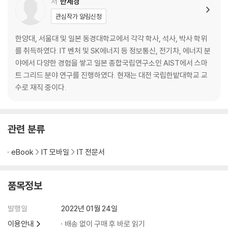
저
한세경
RISC vs CISC
관심작가 알림신청
IDE
2.4 컴파일 과정
한양대, 서울대 및 일본 동경대학교에서 각각 학사, 석사, 박사 학위
단순화
를 취득하였다. IT 벤처 및 SK에너지 등 정보통신, 전기차, 에너지 분
낱말 분석
야에서 다양한 경험을 쌓고 일본 종합국립연구소인 AIST에서 스마
코드 최적화
트 그리드 분야 연구를 진행하였다. 현재는 대전 국립한밭대학교 교
메모리 테이블화
수로 재직 중이다.
구문 분석
어셈블리어 명령어 치환
어셈블리어 완성
관련 분류
기계어 코드 생성
2.5 컴파일러 - 제대로 알고 사용하기
eBook
IT 모바일
IT 전문서
오브젝트 코드와 링크
헥사 코드, 바이너리 코드, ELF, AXF
최적화
품목정보
코드 영역과 데이터 영역
맵/리스트 파일
발행일
2022년 01월 24일
시작 위치와 엔트리 포인트
이용안내
배송 없이 구매 후 바로 읽기