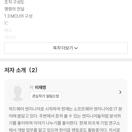
조직 구성도
명령의 전달
1.3 MCU의 구성
IC
버스
메모리
메모리 맵
목차 더보기
레지스터
MMU(Memory Management Unit)
캐시 메모리
저자 소개
2
페리페럴
명령어 처리 장치
1.4 구조를 알았으니 동작을 알아보자!
저
이재영
리셋
관심작가 알림신청
패치(Fetch)
명령어 해석(Decode)
하드웨어 엔지니어로 시작하여 현재는 소프트웨어 엔지니어로 IT 분
명령어 실행(Execute)
야에 몸담고 있다. 주변에서 흔히 볼 수 있는 엔지니어들처럼 분석하
데이터 저장(Write back)
기를 좋아하며 이야기 나누기를 좋아한다. 현재 외국계 기업 연구소
파이프라인
에서 개발 업무를 맡고 있으며 한이음 멘토로도 활동중이다. 저서로