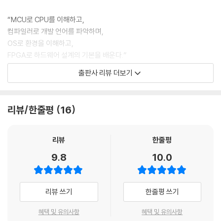
스케줄러
선점형 대 비선점형
“MCU로 CPU를 이해하고,
문맥 교환
컴파일러로 개발 언어를 파악하며,
보호 모드
OS로 환경을 이해하고,
3.5 샘플 코딩 따라하기
FPGA로 하드웨어 설계의 기본을 배운다.”
컴파일 환경 설정
출판사 리뷰 더보기
vector.s
배워도 배워도 자꾸 까먹고 아리송한 기초지식을 한권으로 말끔하게 정리
init.s
한다!
kmain.c
당장에 써먹지는 않아도 내공에 도움이 되는 지식들이다. 시간이 지나면서
리뷰/한줄평
16
taskmanager.c
무뎌진 기초를 한번 더 다지는 데 도움을 주고 엔지니어가 되고자 하는 독
handler.c
자도 전체적인 환경을 이해하는 데 도움을 받을 수 있다.
application.c
리뷰
한줄평
결과 확인
특별부록 “엔지니어로서의 삶”
9.8
10.0
3.6 OS 학습을 마치며
어떻게 하면 행복하게 엔지니어로서 살아갈 수 있는지 경험을 기초로 이야
연습문제
기한다. 생뚱맞은 에세이 같지만, 의외로 잘 어울리는 맛있는 에피타이저
같은 부록이다.
리뷰 쓰기
한줄평 쓰기
CHAPTER 4 FPGA: 원하는 대로 디자인하는 IC
4.1 들어가며
“결국 이렇게 맛이 좋은 시스템을 만들기 위해서는 하드웨어와 소프트웨
혜택 및 유의사항
혜택 및 유의사항
4.2 FPGA: 튜닝 카
어의 조합을 잘 고려해서 설계해야 합니다. 그러기 위해서는 하드웨어와