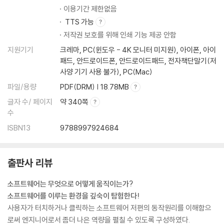
2.6 컴파일러 학습을 마치며
이용기간 제한없음
연습문제
TTS 가능
저작권 보호를 위해 인쇄 기능 제공 안함
CHAPTER 3 OS: 시스템 관리자
지원기기
크레마, PC(윈도우 - 4K 모니터 미지원), 아이폰, 아이
3.1 들어가며
패드, 안드로이드폰, 안드로이드패드, 전자책단말기(저
3.2 OS: 시스템의 대통령
사양 기기 사용 불가), PC(Mac)
국가 운영 계획
파일/용량
PDF(DRM) | 18.78MB
국가 운영 계획에 필요한 관리자들
3.3 OS의 구조
글자 수/ 페이지
약 340쪽
드라이버
수
커널
ISBN13
9788997924684
라이브러리
응용 프로그램
3.4 커널의 시스템 관리자들
출판사 리뷰
메모리 관리자
태스크 관리자
소프트웨어는 무엇으로 어떻게 움직이는가?
파일 관리자
소프트웨어를 이루는 환경을 깊숙이 탐험한다!
이벤트 관리자
사용자가 터치하거나 클릭하는 소프트웨어 저편의 동작원리를 이해함으
커널의 태스크 관리 방법
로써 엔지니어로서 좀더 나은 역량을 펼칠 수 있도록 구성하였다.