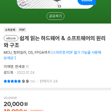
공유하기
소득공제
PDF
쉽게 읽는 하드웨어 & 소프트웨어의 원리
eBook
와 구조
MCU, 컴파일러, OS, FPGA까지
스마트한 PDF 필기 기능을 사용해
보세요!
이재영
한세경
저
로드북
2022.01.24.
9.9
판매지수
24
16
20,000
원
20,000