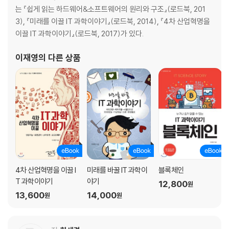
인터럽트
는 『쉽게 읽는 하드웨어&소프트웨어의 원리와 구조』(로드북, 201
페리페럴 제어
3), 『미래를 이끌 IT 과학이야기』(로드북, 2014), 『4차 산업혁명을
1.5 개발 환경 만들기
이끌 IT 과학이야기』(로드북, 2017)가 있다.
ADS
ARMulator 설정하기
이재영
의 다른 상품
1.6 샘플 코딩 따라하기
Timer 제어하기
스타트업 코드
1.7 MCU 학습을 마치며
연습문제
CHAPTER 2 컴파일러: 프로그램 코드의 변환 도구
2.1 들어가며
2.2 컴파일러: 능력 좋은 통번역가
4차 산업혁명을 이끌 I
미래를 바꿀 IT 과학이
블록체인
국가 간의 의사소통
T 과학이야기
야기
12,800
원
통번역의 과정
13,600
14,000
원
원
2.3 프로그램 언어와 컴파일러
C/C++, JAVA, FORTRAN, BASIC
어셈블리어와 기계어