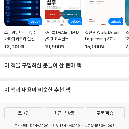
스프링부트로 배우는
오라클 DBA를 위한 M
실전 AI World Model
3
아파치 카프카 실전 활
ySQL 8.4 실무
Engineering 2027
1
용 사례
동
12,000
19,900
15,000
7
원
원
원
이 책을 구입하신 분들이 산 분야 책
이 책과 내용이 비슷한 추천 책
로그인
최근 본 상품
주문/배송
고객센터 1544-3800
티켓 1544-6399
중고샵 1566-4295