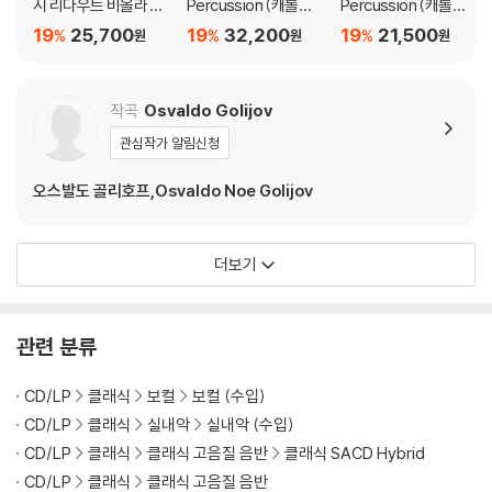
시 리다우트 비올라 연
Percussion (캐롤리
Percussion (캐롤리
주집 - 텔레만 / 바흐 /
안 쇼 & 소 퍼커션) - R
안 쇼 & 소 퍼커션) - R
19
25,700
19
32,200
19
21,500
%
%
%
원
원
원
브리튼 / 캐롤라인 쇼
ectangles and Circu
ectangles and Circu
(Telemann / Bach /
mstance [LP]
mstance
Britten / Shaw)
작곡
Osvaldo Golijov
관심작가 알림신청
오스발도 골리호프,Osvaldo Noe Golijov
더보기
관련 분류
CD/LP
클래식
보컬
보컬 (수입)
CD/LP
클래식
실내악
실내악 (수입)
CD/LP
클래식
클래식 고음질 음반
클래식 SACD Hybrid
CD/LP
클래식
클래식 고음질 음반