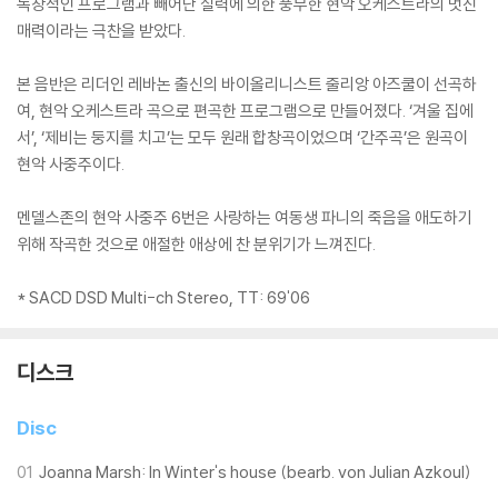
독창적인 프로그램과 빼어난 실력에 의한 풍부한 현악 오케스트라의 멋진
매력이라는 극찬을 받았다.
본 음반은 리더인 레바논 출신의 바이올리니스트 줄리앙 아즈쿨이 선곡하
여, 현악 오케스트라 곡으로 편곡한 프로그램으로 만들어졌다. ‘겨울 집에
서’, ‘제비는 둥지를 치고’는 모두 원래 합창곡이었으며 ‘간주곡’은 원곡이
현악 사중주이다.
멘델스존의 현악 사중주 6번은 사랑하는 여동생 파니의 죽음을 애도하기
위해 작곡한 것으로 애절한 애상에 찬 분위기가 느껴진다.
* SACD DSD Multi-ch Stereo, TT: 69'06
디스크
Disc
01
Joanna Marsh: In Winter's house (bearb. von Julian Azkoul)