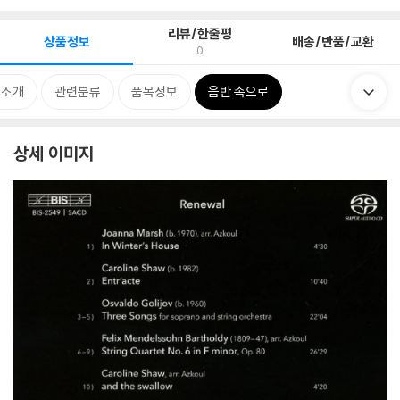
리뷰/한줄평
상품정보
배송/반품/교환
0
 소개
관련분류
품목정보
음반 속으로
상세 이미지