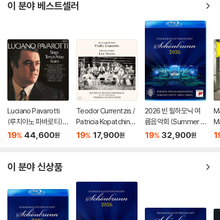
이 분야 베스트셀러
Luciano Pavarotti
Teodor Currentzis /
2026 빈 필하모닉 여
M
(루치아노 파바로티) -
Patricia Kopatchinsk
름음악회 (Summer Ni
M
이탈리아 오페라 리마
aja 차이코프스키: 바이
ght Concert 2026)
r
19
44,600
19
17,900
19
32,900
1
%
%
%
원
원
원
스터 (Tenor Arias Fr
올린 협주곡 / 스트라빈
[Blu-ray]
(
om Italian Opera) [L
스키: 결혼 - 테오도르
ht
P]
쿠렌치스
이 분야 신상품