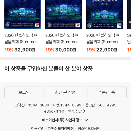
2026 빈 필하모닉 여
2026 빈 필하모닉 여
2026 빈 필하모닉 여
Se
름음악회 (Summer Ni
름음악회 (Summer Ni
름음악회 (Summer Ni
말
ght Concert 2026)
ght Concert 2026)
ght Concert 2026)
는
19
32,900
19
30,000
19
22,900
1
%
%
%
원
원
원
[Blu-ray]
[DVD]
스
er
r,
이 상품을 구입하신 분들이 산 분야 상품
nd
[
로그인
최근 본 상품
주문/배송
고객센터 1544-3800
티켓 1544-6399
중고샵 1566-4295
eBook 1:1문의/채팅상담
예스이십사(주) 사업자 정보
이용약관
개인정보처리방침
청소년보호정책