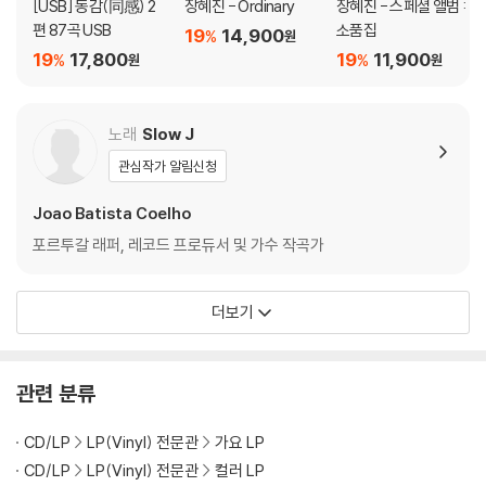
[USB] 동감(同感) 2
장혜진 - Ordinary
장혜진 - 스페셜 앨범 :
지되도록 디스크 센터 홀 구경이 작게 제작되는 경우가 있습니다. 턴테이
편 87곡 USB
소품집
19
14,900
블 스핀들에 맞지 않는 경우에는 전용 제품 등을 이용하여 센터 홀을 조정
%
원
19
17,800
19
11,900
%
%
하시면 해결됩니다.
원
원
3) 디스크에 미세한 잔 흠집이 남아있거나 인쇄 면이 깨끗하지 않은 경우
가 있으며, 이는 상품의 불량이 아닙니다. 단, 재생에 이상이 있는 경우에는
노래
Slow J
불량으로 인한 반품/교환이 가능합니다
관심작가 알림신청
※ 컬러 디스크
Joao Batista Coelho
아래에 해당하는 경우는 불량이 아니므로 개봉 후 반품/교환이 불가합니
다.
포르투갈 래퍼, 레코드 프로듀서 및 가수 작곡가
1) 컬러 디스크는 웹 이미지와 실제 색상이 차이가 날 수 있습니다.
2) 컬러 디스크의 특성상 제작 공정시 앨범마다 색상 차이가 나는 경우도
더보기
있습니다.
3) 컬러 디스크는 제작 과정에서 다른 색상 염료가 섞여 얼룩과 번짐, 반점
등이 발생할 수 있습니다.
관련 분류
※ 반품/교환 안내
CD/LP
LP(Vinyl) 전문관
가요 LP
1) 불량으로 인한 반품/교환 요청 시에는 불량 확인을 위해 개봉 시의 동영
CD/LP
LP(Vinyl) 전문관
컬러 LP
상을 요청할 수 있으며, 동영상이 없는 경우 반품/교환이 제한될 수 있습니