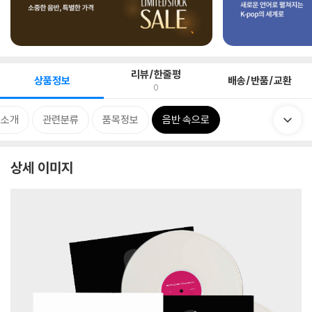
리뷰/한줄평
상품정보
배송/반품/교환
0
 소개
관련분류
품목정보
음반 속으로
상세 이미지