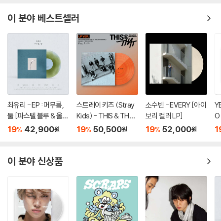
이 분야 베스트셀러
최유리 - EP : 머무름,
스트레이 키즈 (Stray
소수빈 - EVERY [아이
Y
둘 [파스텔 블루 & 올리
Kids) - THIS & THAT
보리 컬러 LP]
O
브 그린 컬러 10인치 Vi
[LP VER.]
19
42,900
19
50,500
19
52,000
1
%
%
%
원
원
원
nyl]
이 분야 신상품