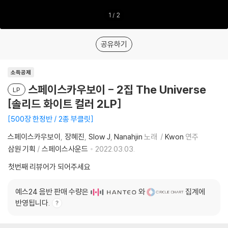
1
/
2
공유하기
소득공제
스페이스카우보이 - 2집 The Universe
LP
[솔리드 화이트 컬러 2LP]
500장 한정반 / 2종 부클릿
스페이스카우보이
장혜진
Slow J
Nanahjin
노래
Kwon
연주
삼원 기획
/
스페이스사운드
2022.03.03.
첫번째 리뷰어가 되어주세요
예스24 음반 판매 수량은
와
집계에
반영됩니다.