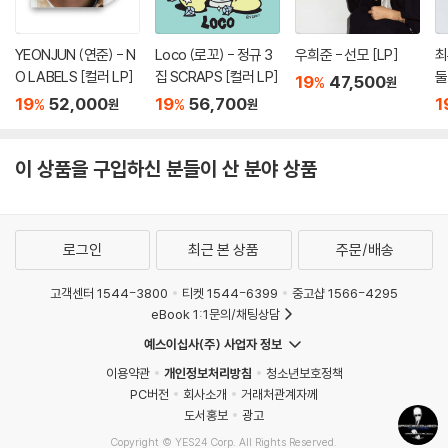
YEONJUN (연준) - N
Loco (로꼬) - 정규 3
우희준 - 선모 [LP]
최
O LABELS [컬러 LP]
집 SCRAPS [컬러 LP]
둘
19
47,500
%
원
브
19
52,000
19
56,700
1
%
%
원
원
ny
이 상품을 구입하신 분들이 산 분야 상품
로그인
최근 본 상품
주문/배송
고객센터 1544-3800
티켓 1544-6399
중고샵 1566-4295
eBook 1:1문의/채팅상담
예스이십사(주) 사업자 정보
이용약관
개인정보처리방침
청소년보호정책
PC버전
회사소개
거래처관계자께
도서홍보
광고
Copyright © YES24 Corp. All Rights Reserved.