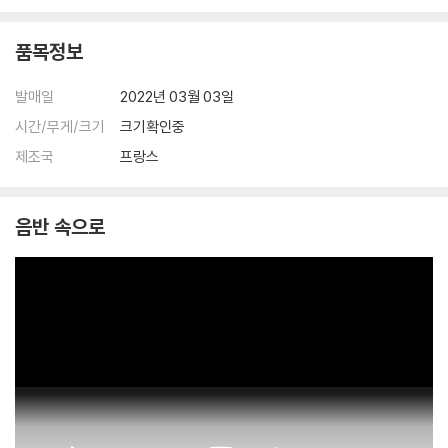
다.
관련 사진과 동영상 및 재생 기기 모델명을 첨부하여 첨부하여 고객센터에
품목정보
문의 바랍니다.
2) LP는 잦은 배송 과정에서 재킷에 손상이 발생할 가능성이 높고 재판매
발매일
2022년 03월 03일
가 어려우므로 신중한 구매를 부탁드립니다.
시간/무게/크기
크기확인중
제조국
프랑스
음반 속으로