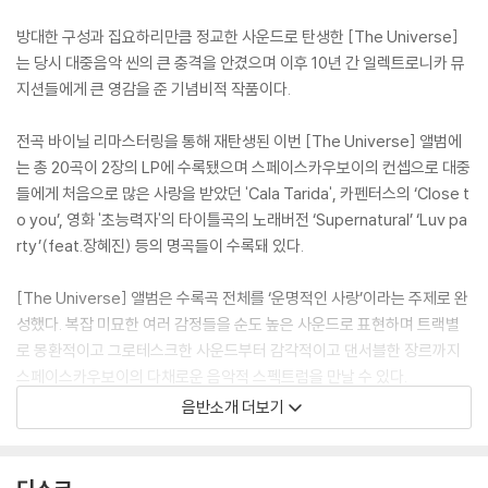
방대한 구성과 집요하리만큼 정교한 사운드로 탄생한 [The Universe]
는 당시 대중음악 씬의 큰 충격을 안겼으며 이후 10년 간 일렉트로니카 뮤
지션들에게 큰 영감을 준 기념비적 작품이다.
전곡 바이닐 리마스터링을 통해 재탄생된 이번 [The Universe] 앨범에
는 총 20곡이 2장의 LP에 수록됐으며 스페이스카우보이의 컨셉으로 대중
들에게 처음으로 많은 사랑을 받았던 'Cala Tarida', 카펜터스의 ‘Close t
o you’, 영화 '초능력자'의 타이틀곡의 노래버전 ‘Supernatural’ ‘Luv pa
rty’(feat.장혜진) 등의 명곡들이 수록돼 있다.
[The Universe] 앨범은 수록곡 전체를 ‘운명적인 사랑’이라는 주제로 완
성했다. 복잡 미묘한 여러 감정들을 순도 높은 사운드로 표현하며 트랙별
로 몽환적이고 그로테스크한 사운드부터 감각적이고 댄서블한 장르까지
스페이스카우보이의 다채로운 음악적 스펙트럼을 만날 수 있다.
음반소개 더보기
VINYL MASTERED BY PROPER SOUND.
PROJECT MANAGER: SAMWON
HEAD ORGANIZER: SANG HUN LEE