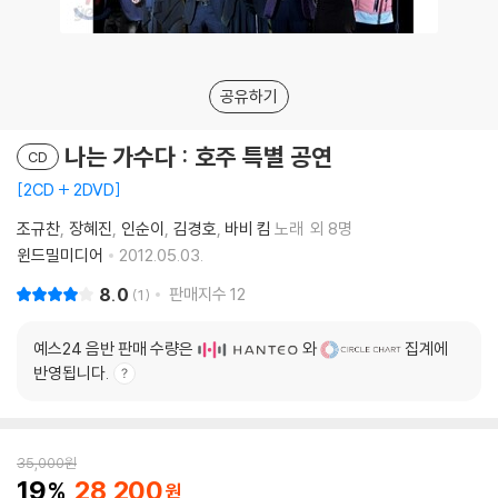
공유하기
나는 가수다 : 호주 특별 공연
CD
2CD + 2DVD
조규찬
장혜진
인순이
김경호
바비 킴
노래
외 8명
윈드밀미디어
2012.05.03.
8.0
판매지수
12
1
예스24 음반 판매 수량은
와
집계에
반영됩니다.
35,000
원
19
28,200