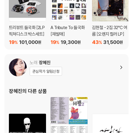
작사,작곡 / 류재현 편곡). 원곡은 2011년 가수 임용우가 불렀던 곡으로 편
곡자 류재현씨가 직접 작사,작곡 했던 곡이다. 갸야금, 해금, 휘슬 등의 국
악기와 바이올린, 비올라, 첼로 등 스트링악기가 접목하여 풍성하고 세련
된 국악이 탄생되었다. 현지 교민들이 다함께 이 노래를 따라 부르며 우리
트리뷰트 들국화 [2LP
A Tribute To 들국화
김현철 - 2집 32℃ 여
모두가 다 같은 대한민국 동포임을 확인한 자리를 만들었고, 마침 1부 마지
픽쳐디스크 박스세트]
[재발매]
름 [오렌지 컬러 LP]
막에 선보여 공연 무대를 더욱 빛나게 해주었다.
19
101,000
19
19,300
43
31,500
%
%
%
원
원
원
앨범 소개 (2부)
한국-호주 수교 50주년과 MBC창사 50주년을 기념하기 위한 '나는가수
노래
장혜진
다' 호주 스페셜경연 2부..
관심작가 알림신청
JK김동욱이 호주에서 부르고 싶은 곡은 "상록수"(김민기 작사,작곡 / 신대
훈 편곡).. 이 노래에 얽힌 사연은 많다. 98년 IMF위기로 대한민국이 시름
에 젖어있을 때 여자프로골퍼 박세리가 신발을 벗고 물속에서 골프공을 쳐
장혜진
의 다른 상품
내는 공익광고의 배경음악으로 나왔으며 2002년 당시 전 노무현대통령
의 대선 캠페인송으로 사용하였고, 훗날 안타깝게도 고인의 추모곡으로도
불리우게 된다. 원래 이 곡은 김민기씨가 작사, 작곡하여 공장안 노동자들
의 합동결혼식에서 직접 축가로 불렀던 곡이다. 그러나 이 곡을 잘 들여다
보면 "아침이슬"처럼 80년대 당시의 사회에 외치고자하는 메시지를 서정