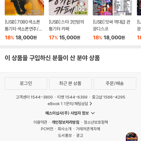
[USB] 7080 색소폰
[USB] 스타 3인방의
[USB] 앗싸 역대급 관
[
통기타 색소폰연주/강
통기타 카페
광디스코
광
승용
18
18,000
17
15,000
18
18,000
1
%
%
%
원
원
원
이 상품을 구입하신 분들이 산 분야 상품
로그인
최근 본 상품
주문/배송
고객센터 1544-3800
티켓 1544-6399
중고샵 1566-4295
eBook 1:1문의/채팅상담
예스이십사(주) 사업자 정보
이용약관
개인정보처리방침
청소년보호정책
PC버전
회사소개
거래처관계자께
도서홍보
광고