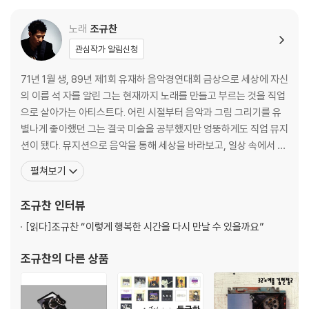
'나가수' 떨림의 미학, 가수 김경호가 부른 노래는 "암연"(고한우 작사,작곡
/ 양남승,홍동표 편곡). 97년 당시 드라마 "여자"의 삽입곡으로 이별을 고
노래
조규찬
할 때 서러워서 정신이 아득해지는 상태를 말하는 노래 제목처럼 노래 또
관심작가 알림신청
한 듣는 이를 아득한 슬픔에 젖게 하는 발라드곡이다. 가수 김경호는 이에
락적인 요소를 가미하여 마냥 슬픈 감정만이 아닌 때론 강한 극복의 의지
71년 1월 생, 89년 제1회 유재하 음악경연대회 금상으로 세상에 자신
도 엿보이는 부분이 느껴진다. 점차 '나가수'에 적응하며 떨림의 미학에서
의 이름 석 자를 알린 그는 현재까지 노래를 만들고 부르는 것을 직업
자신감의 미학으로 변해가고 있음을 느낄 수 있다.
으로 살아가는 아티스트다. 어린 시절부터 음악과 그림 그리기를 유
별나게 좋아했던 그는 결국 미술을 공부했지만 엉뚱하게도 직업 뮤지
'나가수'의 기사회생, 가수 바비킴이 호주에서 부르고 싶은 곡은 "사랑 사
션이 됐다. 뮤지션으로 음악을 통해 세상을 바라보고, 일상 속에서 영
랑 사랑"(김현식 작사,작곡 / 임현기,김종익 편곡). 이번 곡은 원곡의 소울
감을 얻어 자신만의 감성을 담은 음악으로 평론가와 대중들에게 고른
펼쳐보기
부분을 살리면서 피아노, 스트링, 브라스, 스카펑크 등 다양한 악기와 화려
공감과 지지를 받아왔다. 유재하 음악경연대회 수상 이후 1집 『추억
한 스타일로 편곡되었다. 가히 편곡의 바이블이라 할 정도로 다양한 시도
(1993)』을 시작으로 지난해 말 『Remake(2008)』까지 총 12장의
를 통해 원곡의 재해석이 가능하였다. 여기에 바비킴 만이 보여줄 수 있는
조규찬
인터뷰
앨범을 발표했다. 지금은 사랑하
탈춤댄스가 음악의 흥을 더하였다. 점차 경연을 통해서 대중들에게 새로운
[읽다]
조규찬 “이렇게 행복한 시간을 다시 만날 수 있을까요”
모습을 보여주는 바비킴이 있어 '나가수' 보는 재미가 더욱 쏠쏠하다. 바비
킴을 통해서 인생을 배우게 된다. 고난, 좌절을 극복하며 이제는 자신의 능
조규찬
의 다른 상품
력을 뛰어넘게 해주는 자신감에 찬사를 보내고 싶다.
샤우팅창법의 고수, 가수 윤민수가 부른 곡은 "새(New)아리랑"(류재현