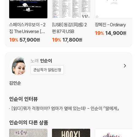
적인 은유법으로 우회하여 묘사한다. JK김동욱은 이를 아는지 서정적 가
사 속에 깊은 무언가의 외침을 노래하고 있었다. 특별공연이 아닌 정식 "나
는가수다" 무대에서 다시한번 꼭 볼 수 있기를 바란다.
스페이스카우보이 - 2
[USB] 동감(同感) 2
장혜진 - Ordinary
락앤롤 베이비, YB가 돌아왔다. 그가 부른 곡은 "붉은 노을"(이영훈 작사,
집 The Universe [솔
편 87곡 USB
19
14,900
%
원
작곡 / YB 편곡). 30,40대 층들은 가수 이문세에 대한 향수가 강하다. 거
리드 화이트 컬러 2LP]
19
57,900
19
17,800
%
%
원
원
기에 최근 빅뱅이 이 곡을 리메이크하여 젊은 층들까지도 인기가 많은 곡
이다. 그래서일까 젊은 사람부터 나이 드신 어른들까지도 반응이 가히 폭
발적이었다. 특히나 YB의 강하면서도 안정적인 보이스와 밝고 경쾌한 리
노래
인순이
듬이 더해져서 호주 교민들에게 더 없는 기쁨의 선물을 선사하였다.
관심작가 알림신청
가수 박정현의 곡은 "널 붙잡을 노래" (정지훈 작사 / 정지훈,장재민,박세
김인순
현,김태완 작곡 / 안준영 편곡)... 비가 직접 작사, 작곡한 곡으로 2010년
초 당시 2년 만에 "Back to the Basic"(앨범명)으로 컴백하여 발표한 타
인순이
인터뷰
이틀 곡이다. 떠나는 연인에 대한 미련을 떨칠 수 없는 안타까움을 노래한
[읽다]
뭐가 걱정이야? 엄마가 옆에 있는데! - 인순이 『딸에게』
곡으로서 박정현은 이를 그녀만의 독특한 음색으로 새롭게 재편곡하였다.
남자가 외치는 사랑의 슬픔과 여자가 외치는 사랑의 슬픔은 어떠한 차이가
인순이
의 다른 상품
있을지 함께 비교하며 들어본다면 음악을 통해 좀 더 감성을 풍부하게 넓
힐 수 있을 것이다.