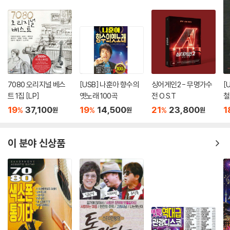
7080 오리지널 베스
[USB] 나훈아 향수의
싱어게인2 - 무명가수
[
트 1집 [LP]
옛노래 100곡
전 O.S.T
철
19
37,100
19
14,500
21
23,800
1
%
%
%
원
원
원
이 분야 신상품