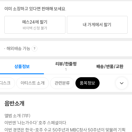
이미 소장하고 있다면 판매해 보세요.
예스24에 팔기
내 가게에서 팔기
바이백 신청 불가
해외배송 가능
리뷰/한줄평
상품정보
배송/반품/교환
1
디스크
아티스트 소개
관련분류
품목정보
음반소개
앨범 소개 (1부)
이번엔 '나는가수다' 호주 스페셜이다.
이번 경연은 한국-호주 수교 50주년과 MBC창사 50주년이 맞물려 기획