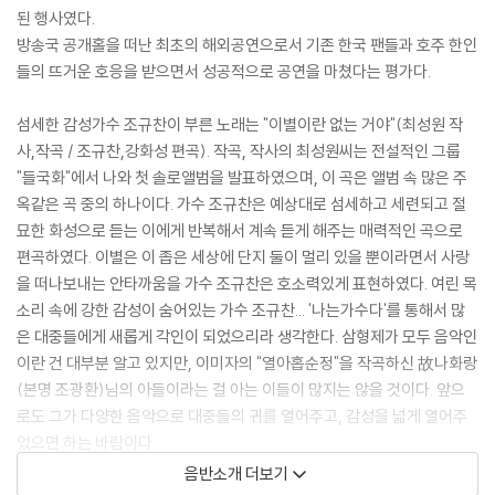
된 행사였다.
방송국 공개홀을 떠난 최초의 해외공연으로서 기존 한국 팬들과 호주 한인
들의 뜨거운 호응을 받으면서 성공적으로 공연을 마쳤다는 평가다.
섬세한 감성가수 조규찬이 부른 노래는 "이별이란 없는 거야"(최성원 작
사,작곡 / 조규찬,강화성 편곡). 작곡, 작사의 최성원씨는 전설적인 그룹
"들국화"에서 나와 첫 솔로앨범을 발표하였으며, 이 곡은 앨범 속 많은 주
옥같은 곡 중의 하나이다. 가수 조규찬은 예상대로 섬세하고 세련되고 절
묘한 화성으로 듣는 이에게 반복해서 계속 듣게 해주는 매력적인 곡으로
편곡하였다. 이별은 이 좁은 세상에 단지 둘이 멀리 있을 뿐이라면서 사랑
을 떠나보내는 안타까움을 가수 조규찬은 호소력있게 표현하였다. 여린 목
소리 속에 강한 감성이 숨어있는 가수 조규찬... '나는가수다'를 통해서 많
은 대중들에게 새롭게 각인이 되었으리라 생각한다. 삼형제가 모두 음악인
이란 건 대부분 알고 있지만, 이미자의 "열아홉순정"을 작곡하신 故나화랑
(본명 조광환)님의 아들이라는 걸 아는 이들이 많지는 않을 것이다. 앞으
로도 그가 다양한 음악으로 대중들의 귀를 열어주고, 감성을 넓게 열어주
었으면 하는 바람이다.
음반소개 더보기