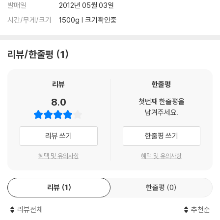
발매일
2012년 05월 03일
을 앓았음에도 불구하고 웃음을 잃지 않으며 단 한 번의 공연을 위해서 최
선을 다하는 모습 속에서 "명예 졸업자"가 그냥 되는 게 아니라는 걸 실감
시간/무게/크기
1500g | 크기확인중
하게 해주었다.
리뷰/한줄평
1
"김범수~ 겟올라잇 !!"
지금의 "나는 가수다"가 있기까지 함께 해주었던 일등공신 가수 이소라...
그가 부른 곡은 "슬픔 속에 그댈 지워야만 해"(이지영 작사 / 신재홍 작곡 /
리뷰
한줄평
이승환 편곡). 1991년 가수 이현우씨가 부른 곡이며 이후 MBC드라마 "네
8.0
첫번째 한줄평을
멋대로 해라"(OST)에서 리메이크되기도 하였다. 사랑하기 때문에 떠난
남겨주세요.
다는 가사가 인상적인 곡이다. 가수 이소라는 진정으로 가사 속의 일들이
자신이 겪은 일인 것처럼 곡에 대한 감정을 최대한 살리고 그 느낌을 대중
리뷰 쓰기
한줄평 쓰기
들에게 전달하는 가수이다. 다른 가수와는 달리 모든 세션을 배제하고 단
한대의 피아노 음율에 자신의 목소리를 맡겼다. 가수 이소라의 잔잔한 톤
혜택 및 유의사항
혜택 및 유의사항
을 들을 때면 고요함 속에 폭발적인 감정이 느껴진다. 미소로는 웃고 있지
만, 가슴속에는 울고 있는 듯 한 느낌이랄까? 이는 그녀만이 표현할 수 있
는 매력이다.
리뷰
1
한줄평
0
돌아온 R&B 황제, 가수 김조한.. "나가수"를 떠난 지 얼마 안돼서일까? 아
리뷰전체
추천순