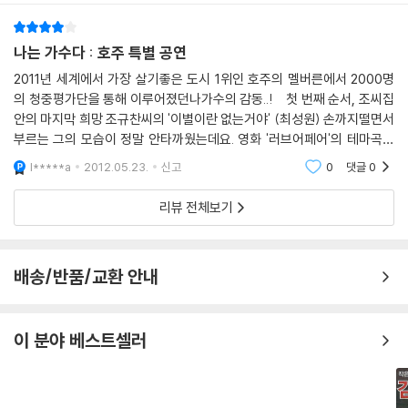
직도 "나가수" 경연을 하고 있는 느낌이다. 그가 2부 특별공연 마지막 무대
에서 부른 곡은 "나는 문제없어"(황규영 작사 / 김성호 작곡 / 김진훈 편
곡). 왠지 본인의 심정을 표현하고자 선곡한 곡이었을까? 이번 호주에서의
나는 가수다 : 호주 특별 공연
마지막 무대 마지막 곡으로 대중들과 신나게 놀아보고자 자신을 음악 속에
2011년 세계에서 가장 살기좋은 도시 1위인 호주의 멜버른에서 2000명
던진 느낌이다. 본연의 끼와 재능을 마음껏 선보이며 대중들의 환호를 이
의 청중평가단을 통해 이루어졌던나가수의 감동..! 첫 번째 순서, 조씨집
끌었다. 그에게 "나는가수다"는 2막의 시작이다. 그는 그 시작을 대중 앞에
안의 마지막 희망 조규찬씨의 '이별이란 없는거야' (최성원) 손까지떨면서
서 노래한 것이다.
부르는 그의 모습이 정말 안타까웠는데요. 영화 '러브어페어'의 테마곡을
따오기도 한 이 노래는 왠지 마음을 편안하게 해주네요. '조관우'씨에 이어
l*****a
2012.05.23.
신고
0
댓글
0
'나는가수다'는 "희망"을 노래하는 무대의 장이다.
서 제
음악을 통한다면 기쁨만이 아니라 때론 슬픔도 희망이 될 수 있다.
리뷰 전체보기
배송/반품/교환 안내
이 분야 베스트셀러