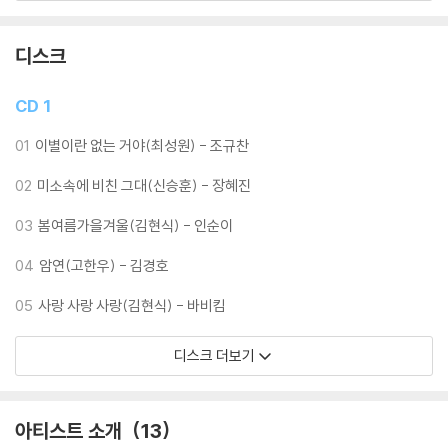
당시 학생가수 신승훈을 일약 스타덤에 올린 노래 "미소 속에 비친 그대"
(신승훈 작사,작곡 / 황세준 편곡)를 부른 가수는 장혜진... 도입부분에는
피아노 선율에 맞춰 잔잔히 시작하다 강약을 조절하며 그녀만의 독특한 창
디스크
법과 색깔있는 음색으로 청중들을 압도하기 시작한다. 명예 졸업을 할지의
여부에 대해서도 많은 이들이 관심사이기도 하다. 첫 출연 때의 긴장하는
CD 1
모습이 어느 정도 단련이 된 듯 이제는 그러한 모습조차도 안정되어 보인
다. '나는 가수다'는 가수를 더욱 혹독하게 하면서도 강인하게 만드는 프로
01
이별이란 없는 거야(최성원) - 조규찬
그램인 것만은 사실인가보다.
02
미소속에 비친 그대(신승훈) - 장혜진
나가수의 디바 인순이가 부른 곡은 "봄 여름 가을 겨울"(김현식 작사,작곡
03
봄여름가을겨울(김현식) - 인순이
/ 황찬희,이기,장원규 편곡). 이 노래는 1981년 故김현식가 부른 곡이며,
훗날 89년 그룹 "봄 여름 가을 겨울"의 모티브가 된 곡이다. 가수 인순이는
04
암연(고한우) - 김경호
확성기 보이싱을 이용하여 "애국가"를 호주 멜버른에 울려 퍼지게 한다. 이
05
사랑 사랑 사랑(김현식) - 바비킴
부분은 꼭 넣고 싶었던 가수의 의도된 연출이다. 또한 사계절 아름다운 우
리나라의 강산을 노래한 "봄 여름 가을 겨울"의 가사와도 느낌이 맞아 떨어
디스크 더보기
지는 지기도 하다. 나이와는 상관없이 열정적인 모습으로 다양한 연출로
관객들을 사로잡는 가수 인순이의 모습을 보면 음악 그 이상의 감동이 느
껴진다.
아티스트 소개
13