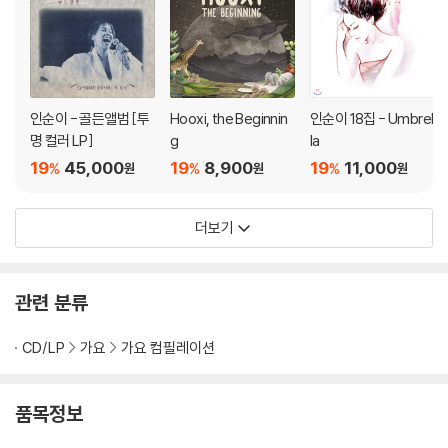
흔히들 팬들은 그를 "연우신"이라고 부른다. 그만큼 가창력의 종결자라 여
겨지기 때문일 것이다. 그가 부른 곡은 "내 사랑 내 곁에"(오태호 작사, 작
곡 / Wasabii Sound 편곡). 이 노래는 1988년에 당시 "신촌블루스"에서
기타연주를 맡았던 오태호씨가 혼자 기타를 치며 노래를 하고 있는데 이를
인순이 - 골든앨범 [투
Hooxi, the Beginnin
인순이 18집 - Umbrel
들은 가수 김현식씨가 마음에 든다며 자신에게 곡을 달라고 하였다. 그러
명 컬러 LP]
g
la
나 실제 발표된 시기는 故김현식씨가 타계한 이후 1991년이었으며, 당시
19
45,000
19
8,900
19
11,000
%
%
%
원
원
원
골든디스크 상을 수상하기도 하였다. 이 곡에 대한 에피소드가 있는데, 원
래 오태호씨는 "시간은 멀어짐으로 향해 가는데"를 의도하였으나, "시간은
멀어 집으로 향해 가는데"로 잘못 와전되었다고 한다. 약간은 거친 목소리
더보기
의 원곡과는 다르게 가수 김연우는 맑은 고음으로 처리하며 좀 더 유연한
느낌으로 이별의 아픔을 노래하였다.
관련 분류
겟올라잇! 김범수...그가 돌아왔다. 그가 부른 곡은 "사랑했지만"(한동준 작
사, 작곡 / 돈스파이크 편곡)이다. 故김광석은 1984년 김민기 음반에 참
CD/LP
가요
가요 컴필레이션
여하면서 데뷔하였고, 이 곡은 노찾사(노래를 찾는 사람들), 그룹《동물
원》에서 활동한 후 솔로로 전향하여 발표한 2집 타이틀곡이다. 가수 김범
품목정보
수는 차분하고 안정적이지만 때론 어느 누구도 흉내 낼 수 없는 극도의 고
음으로 대중들의 심금을 울렸다. 공연 전날부터 가수 김범수는 심한 몸살