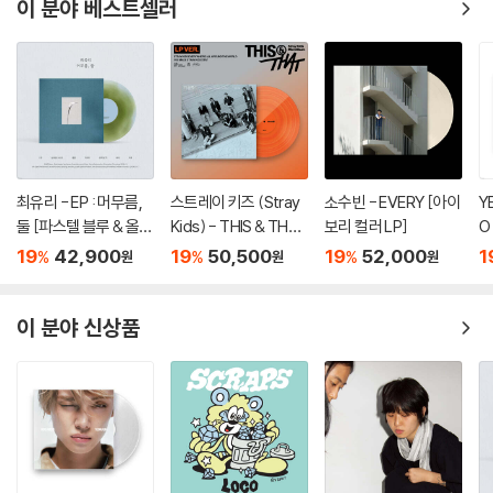
이 분야 베스트셀러
최유리 - EP : 머무름,
스트레이 키즈 (Stray
소수빈 - EVERY [아이
Y
둘 [파스텔 블루 & 올리
Kids) - THIS & THAT
보리 컬러 LP]
O
브 그린 컬러 10인치 Vi
[LP VER.]
19
42,900
19
50,500
19
52,000
1
%
%
%
원
원
원
nyl]
이 분야 신상품