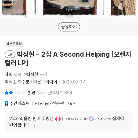
1
/
2
공유하기
베스트셀러
박정현 - 2집 A Second Helping [오렌지
LP
컬러 LP]
하림
작곡
박정현
노래
제작소 화수분
/
마운드미디어
2025.07.07.
3.6
판매지수
354
9
주간베스트
LP(Vinyl) 전문관
179위
예스24 음반 판매 수량은
와
집계에
반영됩니다.