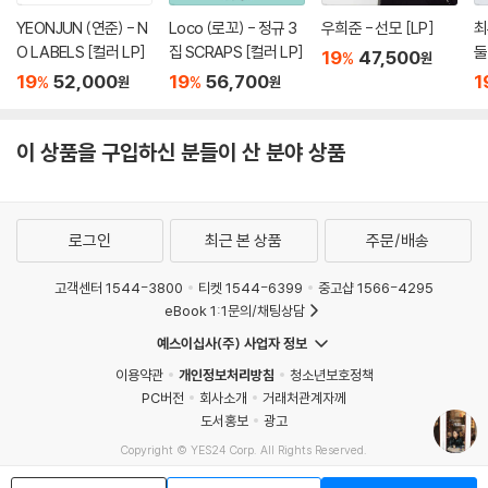
YEONJUN (연준) - N
Loco (로꼬) - 정규 3
우희준 - 선모 [LP]
최
O LABELS [컬러 LP]
집 SCRAPS [컬러 LP]
둘
19
47,500
%
원
브
19
52,000
19
56,700
1
%
%
원
원
ny
이 상품을 구입하신 분들이 산 분야 상품
로그인
최근 본 상품
주문/배송
고객센터 1544-3800
티켓 1544-6399
중고샵 1566-4295
eBook 1:1문의/채팅상담
예스이십사(주) 사업자 정보
이용약관
개인정보처리방침
청소년보호정책
PC버전
회사소개
거래처관계자께
도서홍보
광고
Copyright © YES24 Corp. All Rights Reserved.
MATOM7