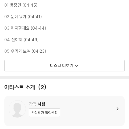
닐은 품질보증대상이 아닙니다.
01
몽중인 (04:45)
3) 일본 제작 LP는 대부분 겉비닐이 밀봉되어 있지 않습니다.
02
눈에 뭐가 (04:41)
4) 디지털 다운로드 코드는 본사에서 공지 없이 증정 종료될 수 있습니다.
03
편지할께요 (04:44)
※ 재생 불량
1) 침압 조절 기능이 없는 턴테이블을 사용하시는 경우, (주로 올인원 형태
04
전야제 (04:49)
모델) 다이내믹 사운드의 편차가 큰 트랙을 재생할 때 이상 현상이 발생할
05
우리가 보여 (04:23)
수 있습니다.
기기 문제로 인해 발생하는 재생 불량 현상에 대해서는 반품/교환이 불가
디스크 더보기
하니 침압 조절이 가능한 기기에서 재생하실 것을 권유 드립니다.
2) 디스크는 정전기와 먼지로 인해 재생이 원활하지 않은 경우가 있습니
다. 전용 제품으로 이를 제거하면 대부분 해결됩니다.
아티스트 소개
2
3) 바늘에 먼지가 쌓이는 경우에도 재생이 원활하지 않을 수 있습니다.
※ 디스크 외관 불량
작곡
하림
1) 열을 가하여 제작하는 바이닐 공정 특성상 디스크 표면이 미세하게 울
관심작가 알림신청
렁거리거나 휘어지는 경우가 있습니다.
재생이 불안정한 경우 스태빌라이저를 사용하시면 좀 더 안정적인 재생이
가능합니다.