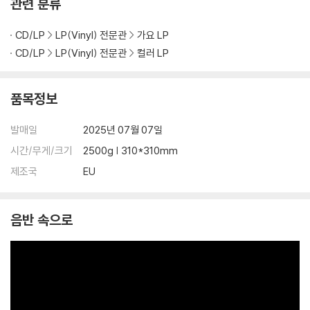
관련 분류
1) 불량으로 인한 반품/교환 요청 시에는 불량 확인을 위해 개봉 시의 동영
상을 요청할 수 있으며, 동영상이 없는 경우 반품/교환이 제한될 수 있습니
CD/LP
LP(Vinyl) 전문관
가요 LP
다.
CD/LP
LP(Vinyl) 전문관
컬러 LP
관련 사진과 동영상 및 재생 기기 모델명을 첨부하여 첨부하여 고객센터에
문의 바랍니다.
2) LP는 잦은 배송 과정에서 재킷에 손상이 발생할 가능성이 높고 재판매
품목정보
가 어려우므로 신중한 구매를 부탁드립니다.
발매일
2025년 07월 07일
시간/무게/크기
2500g | 310*310mm
제조국
EU
음반 속으로