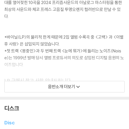
대를 열어젖힌 10곡을 2024 프리즘사운드의 아날로그 마스터링을 통한
최상의 사운드와 체코 프레스 고음질 투명오렌지 컬러반으로 만날 수 있
다.
*바이닐(LP)의 물리적 한계 때문에 2집 앨범 수록곡 중 <고백> 과 <이별
후 사랑> 은 삽입되지 않았습니다.
*첫 트랙 <몽중인>과 두 번째 트랙 <눈에 뭐가>에 들리는 노이즈(Nois
e)는 1999년 발매 당시 앨범 프로듀서의 의도로 삽입된 디지털 음원의 노
이즈입니다.
LP 구매시 참고 사항 안내드립니다.
음반소개 더보기
※ 재킷/구성품/포장 상태
1) 제작/배송 과정에 따라 경미한 재킷 주름, 모서리 눌림, 갈라짐이 발생
할 수 있으며 속지(이너 슬리브)는 디스크와의 접촉으로 인해 갈라질 수
디스크
있습니다.
외관상 불량 확인되는 상품을 개봉 시엔 반품/교환 처리 불가합니다.
Disc
2) 디스크 라벨은 공정상 매끄럽게 부착되지 않을 수도 있으며 겉포장 비