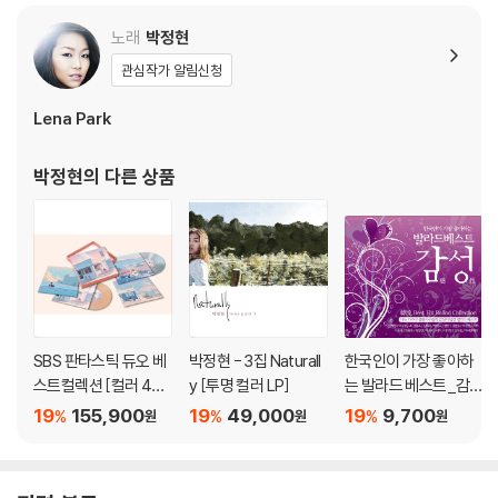
2) 재생 음역의 왜곡을 최소화 하고 반복 재생시에도 최대한 일관되게 유
노래
박정현
지되도록 디스크 센터 홀 구경이 작게 제작되는 경우가 있습니다. 턴테이
관심작가 알림신청
블 스핀들에 맞지 않는 경우에는 전용 제품 등을 이용하여 센터 홀을 조정
하시면 해결됩니다.
Lena Park
3) 디스크에 미세한 잔 흠집이 남아있거나 인쇄 면이 깨끗하지 않은 경우
가 있으며, 이는 상품의 불량이 아닙니다. 단, 재생에 이상이 있는 경우에는
박정현
의 다른 상품
불량으로 인한 반품/교환이 가능합니다
※ 컬러 디스크
아래에 해당하는 경우는 불량이 아니므로 개봉 후 반품/교환이 불가합니
다.
1) 컬러 디스크는 웹 이미지와 실제 색상이 차이가 날 수 있습니다.
2) 컬러 디스크의 특성상 제작 공정시 앨범마다 색상 차이가 나는 경우도
SBS 판타스틱 듀오 베
박정현 - 3집 Naturall
한국인이 가장 좋아하
있습니다.
스트컬렉션 [컬러 4LP
y [투명 컬러 LP]
는 발라드 베스트_감성
3) 컬러 디스크는 제작 과정에서 다른 색상 염료가 섞여 얼룩과 번짐, 반점
박스세트]
(2CD)
19
155,900
19
49,000
19
9,700
%
%
%
원
원
원
등이 발생할 수 있습니다.
※ 반품/교환 안내