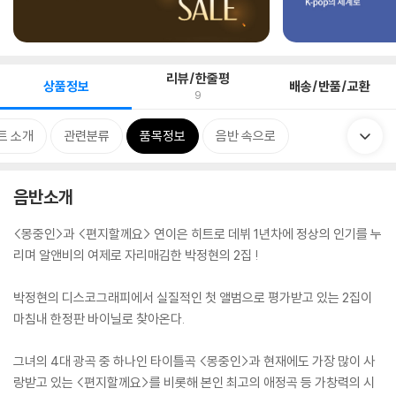
리뷰/한줄평
상품정보
배송/반품/교환
9
트 소개
관련분류
품목정보
음반 속으로
음반소개
<몽중인>과 <편지할께요> 연이은 히트로 데뷔 1년차에 정상의 인기를 누
리며 알앤비의 여제로 자리매김한 박정현의 2집 !
박정현의 디스코그래피에서 실질적인 첫 앨범으로 평가받고 있는 2집이
마침내 한정판 바이닐로 찾아온다.
그녀의 4대 광곡 중 하나인 타이틀곡 <몽중인>과 현재에도 가장 많이 사
랑받고 있는 <편지할께요>를 비롯해 본인 최고의 애정곡
등 가창력의 시