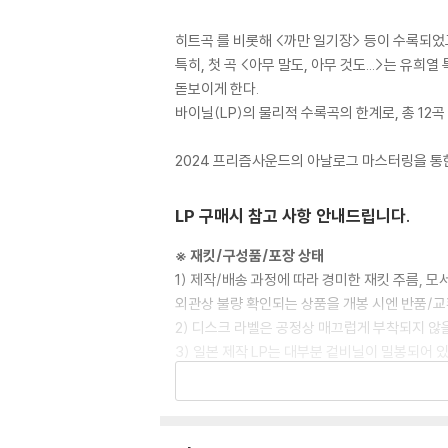
히트곡
를 비롯해 <까만 일기장> 등이 수록되었
특히, 첫 곡 <아무 말도, 아무 것도...>는 
돋보이게 한다.
바이닐(LP)의 물리적 수록곡의 한계로, 총 12곡 중
2024 프리즘사운드의 아날로그 마스터링을 통한
LP 구매시 참고 사항 안내드립니다.
※ 재킷/구성품/포장 상태
1) 제작/배송 과정에 따라 경미한 재킷 주름, 
외관상 불량 확인되는 상품을 개봉 시엔 반품/교
2) 디스크 라벨은 공정상 매끄럽게 부착되지 않
3) 일본 제작 LP는 대부분 겉비닐이 밀봉되어 
4) 디지털 다운로드 코드는 본사에서 공지 없이 
※ 재생 불량
1) 침압 조절 기능이 없는 턴테이블을 사용하시는