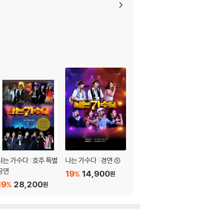
이 제한될 수 있습니다.
나는 가수다 : 호주 특별
나는 가수다 : 경연 ⑤
공연
19
14,900
%
원
19
28,200
%
원