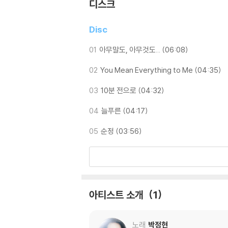
디스크
기기 문제로 인해 발생하는 재생 불량 현상에 대
2) 디스크는 정전기와 먼지로 인해 재생이 원활
Disc
3) 바늘에 먼지가 쌓이는 경우에도 재생이 원활
01
아무말도, 아무것도... (06:08)
※ 디스크 외관 불량
02
You Mean Everything to Me (04:35)
1) 열을 가하여 제작하는 바이닐 공정 특성상 
재생이 불안정한 경우 스태빌라이저를 사용하시면
03
10분 전으로 (04:32)
2) 재생 음역의 왜곡을 최소화 하고 반복 재생
는 전용 제품 등을 이용하여 센터 홀을 조정하시
04
늘푸른 (04:17)
3) 디스크에 미세한 잔 흠집이 남아있거나 인쇄
05
순정 (03:56)
가능합니다
※ 컬러 디스크
아래에 해당하는 경우는 불량이 아니므로 개봉 
1) 컬러 디스크는 웹 이미지와 실제 색상이 차이가
아티스트 소개
1
2) 컬러 디스크의 특성상 제작 공정시 앨범마다
3) 컬러 디스크는 제작 과정에서 다른 색상 염료
노래
박정현