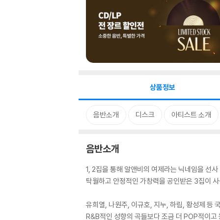
상품정보
음반소개
디스크
아티스트 소개
음반소개
1, 2집을 통해 알앤비의 여제라는 닉네임을 선사 
탁월하고 안정적인 가창력을 공인받은 3집이 사
유희열, 나원주, 이규호, 지누, 하림, 황성제 
R&B적인 성향의 곡들보다 조금 더 POP적이고