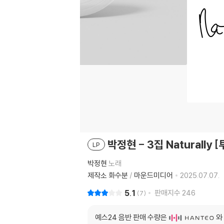
박정현 - 3집 Naturally 
LP
박정현
노래
제작소 화수분
/
마운드미디어
2025.07.07.
5.1
판매지수
246
7
예스24 음반 판매 수량은
와