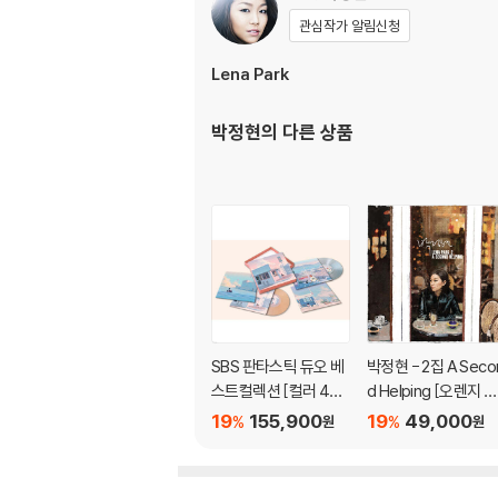
※ 반품/교환 안내
관심작가 알림신청
1) 불량으로 인한 반품/교환 요청 시에는 불량 
관련 사진과 동영상 및 재생 기기 모델명을 첨부
Lena Park
2) LP는 잦은 배송 과정에서 재킷에 손상이 
박정현
의 다른 상품
SBS 판타스틱 듀오 베
박정현 - 2집 A Seco
스트컬렉션 [컬러 4LP
d Helping [오렌지 컬
박스세트]
러 LP]
19
155,900
19
49,000
%
%
원
원