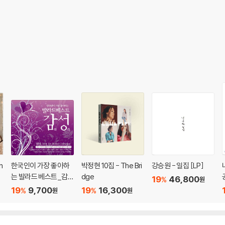
확인을 위해 개봉 시의 동영상을 요청할 수 있으며, 동영상이 없는 경우 반품/교환
하여 첨부하여 고객센터에 문의 바랍니다.
발생할 가능성이 높고 재판매가 어려우므로 신중한 구매를 부탁드립니다.
n
한국인이 가장 좋아하
박정현 10집 - The Bri
강승원 - 일집 [LP]
는 발라드 베스트_감성
dge
19
46,800
%
원
(2CD)
19
9,700
19
16,300
%
%
원
원