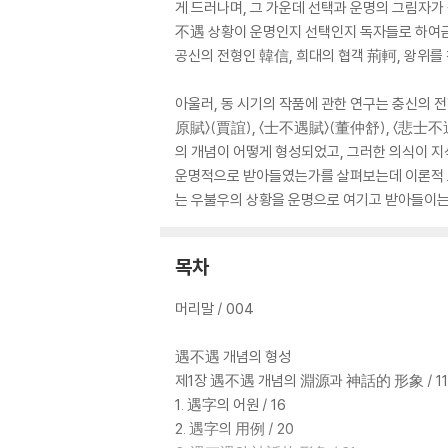
게 드러나며, 그 가운데 선택과 운명의 그림자가
不遇 상황이 운명인지 선택인지 독자들로 하여금 
공신의 전형인 韓信, 희대의 협객 荊軻, 왕위를
아울러, 동 시기의 작품에 관한 연구는 충신의 
原賦〉(賈誼), 〈士不遇賦〉(董仲舒), 〈悲士
의 개념이 어떻게 형성되었고, 그러한 의식이 
운명적으로 받아들였는가를 살펴보는데 이론적 토
는 우불우의 상황을 운명으로 여기고 받아들이는 
목차
머리말 / 004
遇不遇 개념의 형성
제1장 遇不遇 개념의 淵源과 神話的 形象 / 11
1. 遇字의 어원 / 16
2. 遇字의 用例 / 20