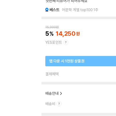
첫번째 리뷰어가 되어주세요
베스트
어문학 계열 top100 1주
15,000
원
5
14,250
YES포인트
앱 다운 시 1천원 상품권
결제혜택
배송안내
배송비