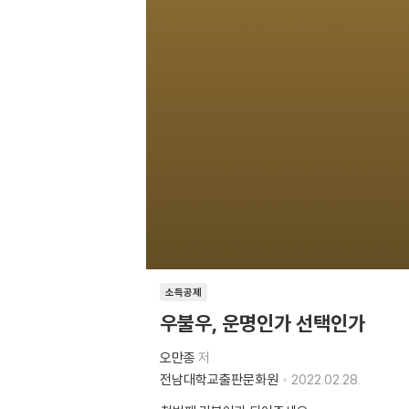
소득공제
우불우, 운명인가 선택인가
오만종
저
전남대학교출판문화원
2022.02.28.