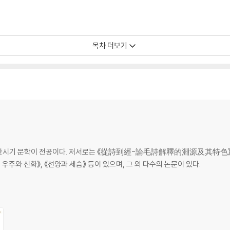
목차 더보기
한시기 문학이 전공이다. 저서로는 《從詩到經-論毛詩解釋的淵源及其特色》이
우주와 신화》, 《선양과 세습》 등이 있으며, 그 외 다수의 논문이 있다.