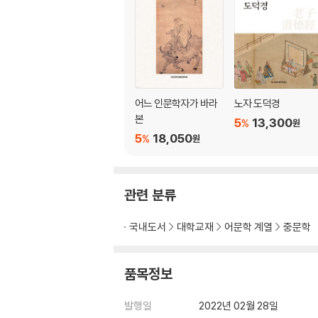
3. 夏나라에서의 활동 / 123
4. 맺는 말 / 130
제5장 荊軻 / 133
1. 초기 문헌 기록에 보이는 형가 형상 / 135
2. 후대 시가 속에 드러난 형가 형상 / 143
3. 맺는 말 / 158
어느 인문학자가 바라
노자 도덕경
제6장 韓信 / 161
본
5
13,300
%
원
1. 忍辱과 報恩의 형상 / 165
5
18,050
%
원
2. 將帥로서의 형상 / 171
3. 兎死狗烹의 비극적 형상 / 178
4. 맺는 말 / 186
관련 분류
제7장 王莽 / 191
1. 堯?舜의 禪讓 / 193
국내도서
대학교재
어문학 계열
중문학
2. ?王과 子之의 선양 / 197
3. 王莽의 禪讓 / 202
4. 맺는 말 / 213
품목정보
遇不遇와 문학작품
발행일
2022년 02월 28일
제8장 屈原의 작품 / 217