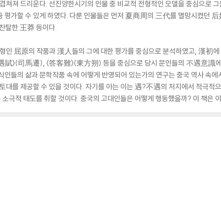
 겹쳐져 드리운다. 선진양한시기의 인물 중 비교적 전형적인 모델을 중심으로 그
평가할 수 있게 하였다. 다룬 인물들은 먼저 夏商周의 三代를 멸망시켰던 后妃 ?
 찬탈한 王莽 등이다.
전형인 屈原의 작품과 漢人들의 그에 대한 평가를 중심으로 분석하였고, 漢初에 
不遇賦〉(司馬遷), 〈答客難〉(東方朔) 등을 중심으로 당시 문인들의 不遇意識
지식인들의 삶과 문학작품 속에 어떻게 반영되어 있는가의 연구는 중국 역사 속
대를 제공할 수 있을 것이다. 자기를 아는 이는 遇?不遇의 처지에서 적극적으
소극적 태도를 취할 것이다. 중국의 고대인들은 어떻게 행동했을까? 이 책은 