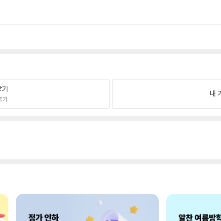
팔기
내 
불가