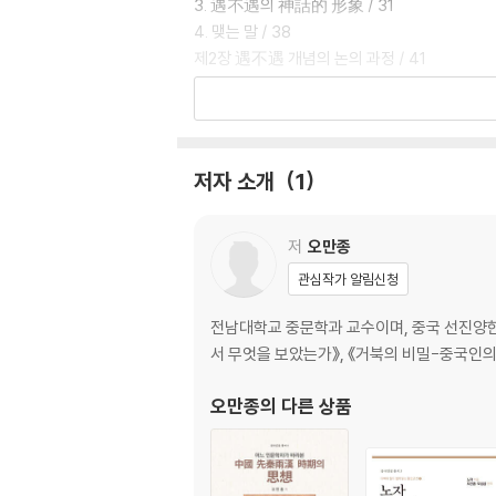
3. 遇不遇의 神話的 形象 / 31
4. 맺는 말 / 38
제2장 遇不遇 개념의 논의 과정 / 41
1. 《논어》의 陳蔡之間 고사 / 43
2. 《墨子》와 《莊子》 / 46
3. 《荀子》와 〈窮達以時〉 / 53
4. 《韓詩外傳》 / 62
저자 소개
1
5. 《論衡?逢遇》 / 66
6. 맺는 말 / 71
저
오만종
遇不遇와 人物
관심작가 알림신청
제3장 ?喜, ?己, 褒? / 75
1. ?喜 / 80
전남대학교 중문학과 교수이며, 중국 선진양
2. ?己 / 86
서 무엇을 보았는가》, 《거북의 비밀-중국인의 
3. 褒? / 91
4. 맺는 말 / 99
오만종
의 다른 상품
제4장 伊尹 / 103
1. 탄생과 성장 / 107
2. 君臣會同 / 111