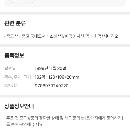
1985년 한국연극협회 한국 연극 100호 기념 최다 집필상, 1985년
한국연극협회 한국 연극 공로상, 1994년 명지대학교 제1회 학술상,
1996년 한국예술연구원 동랑 유치진 연극상,
관련 분류
중고샵
중고 국내도서
소설/시/희곡
시/희곡
희곡/시나리오
품목정보
발행일
1999년 11월 30일
쪽수, 무게, 크기
182쪽 | 128*188*20mm
ISBN13
9788979240320
상품정보안내
주문 전 중고상품의 정확한 상태 및 재고 문의는 [판매자에게 문의하기]
를 통해 문의해 주세요.