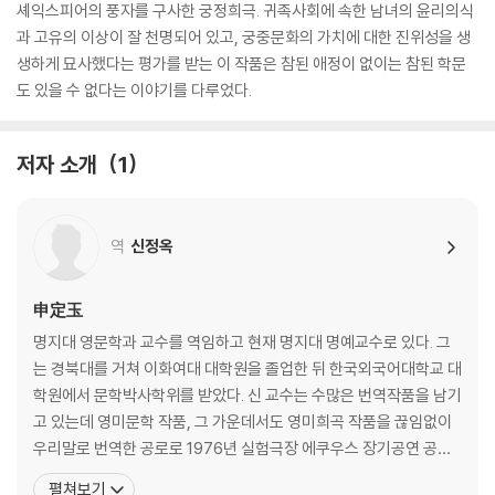
셰익스피어의 풍자를 구사한 궁정희극. 귀족사회에 속한 남녀의 윤리의식
과 고유의 이상이 잘 천명되어 있고, 궁중문화의 가치에 대한 진위성을 생
생하게 묘사했다는 평가를 받는 이 작품은 참된 애정이 없이는 참된 학문
도 있을 수 없다는 이야기를 다루었다.
저자 소개
1
역
신정옥
申定玉
명지대 영문학과 교수를 역임하고 현재 명지대 명예교수로 있다. 그
는 경북대를 거쳐 이화여대 대학원을 졸업한 뒤 한국외국어대학교 대
학원에서 문학박사학위를 받았다. 신 교수는 수많은 번역작품을 남기
고 있는데 영미문학 작품, 그 가운데서도 영미희곡 작품을 끊임없이
우리말로 번역한 공로로 1976년 실험극장 에쿠우스 장기공연 공로
상, 1980년 한국일보 제16회 한국 연극 영화 텔레비전 예술 특별상,
펼쳐보기