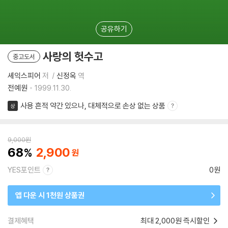
공유하기
사랑의 헛수고
중고도서
셰익스피어
저
신정옥
역
전예원
1999.11.30.
사용 흔적 약간 있으나, 대체적으로 손상 없는 상품
상
9,000
원
68
2,900
YES포인트
0원
앱 다운 시 1천원 상품권
결제혜택
최대 2,000원 즉시할인