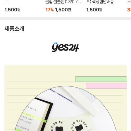
트
클립 젤볼펜 0.3/0.7m
프) 색상랜덤배송
크
m
1,500
17
1,500
1,500
3
%
원
원
원
제품소개