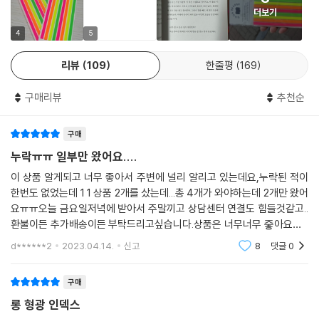
더보기
4
5
리뷰
109
한줄평
169
구매리뷰
추천순
구매
누락ㅠㅠ 일부만 왔어요....
이 상품 알게되고 너무 좋아서 주변에 널리 알리고 있는데요,누락된 적이
한번도 없었는데 1 1 상품 2개를 샀는데...총 4개가 와야하는데 2개만 왔어
요ㅠㅠ오늘 금요일저녁에 받아서 주말끼고 상담센터 연결도 힘들것같고..
환불이든 추가배송이든 부탁드리고싶습니다.상품은 너무너무 줗아요~~
재재재구매중ㅎ아, 갱지같은 노랗게 뜬 오래된 책에 붙이면 찢어지니 조심
d******2
2023.04.14.
신고
8
댓글
0
하세요.요즘 나오는
구매
롱 형광 인덱스