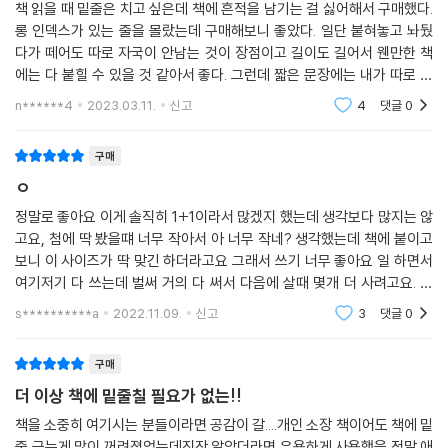
책 읽을 때 밑줄은 치고 싶은데 책에 흔적을 남기는 걸 싫어해서 구매했다.
롱 인덱스가 있는 줄을 몰랐는데 구매해보니 좋았다. 일단 붙혀놓고 놔뒀
다가 떼어도 따로 자국이 안남는 것이 장점이고 길이도 길어서 웬만한 책
에는 다 붙힐 수 있을 것 같아서 좋다. 그런데 짧은 문장에는 내가 따로 길
이를 가위로 잘라내며 조절해야 한다는 점이 귀찮기는 하다. 그렇지만 펜
n******4
2023.03.11.
신고
4
댓글
0
을 사용하지 않
구매
ㅇ
정말로 좋아요 이게 솔직히 1+1이라서 많겠지 했는데 생각보다 많지는 않
고요, 첨에 딱 봤을떄 너무 작아서 아 너무 작네? 생각했는데 책에 붙이고
보니 이 사이즈가 딱 맞긴 하더라고요 그래서 쓰기 너무 좋아요 일 하면서
여기저기 다 쓰는데 벌써 거의 다 써서 다음에 살때 몇개 더 사려고요. 책
많이 보시고 일할때 인덱스 많이 쓰시는 분들은 꼭 필요한 것 같아요 짧은
s**********a
2022.11.09.
신고
3
댓글
0
것보다는 체
구매
더 이상 책에 밑줄칠 필요가 없는!!
책을 소중히 여기시는 분들이라면 공감이 갈....개인 소장 책이어도 책에 밑
줄 긋는게 많이 꺼려졌었는데진작 알았더라면 유용하게 사용했을 정말 애