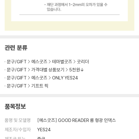
관련 분류
문구/GIFT
예스굿즈
테마별굿즈
굿리더
문구/GIFT
가격대별 상품보기
5천원↓
문구/GIFT
예스굿즈
ONLY YES24
문구/GIFT
기프트 픽
품목정보
품명 및 모델명
[예스굿즈] GOOD READER 롱 형광 인덱스
제조자/수입자
YES24
제조국 또는
중국