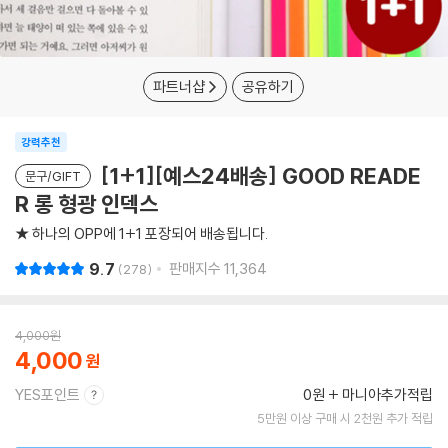
파트너샵
공유하기
강력추천
[1+1][예스24배송] GOOD READE
문구/GIFT
R 롱 형광 인덱스
★ 하나의 OPP에 1+1 포장되어 배송됩니다.
9.7
판매지수
11,364
278
4,000
원
4,000
YES포인트
0원
마니아추가적립
5만원 이상 구매 시 2천원 추가 적립