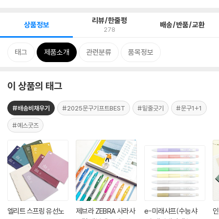
리뷰/한줄평
상품정보
배송/반품/교환
278
태그
제품소개
관련분류
품목정보
이 상품의 태그
#배송비채우기
#2025문구기프트BEST
#밑줄긋기
#문구1+1
#예스굿즈
엘리트 스프링 유선노
제브라 ZEBRA 사라사
e-미래샤프(수능샤
인