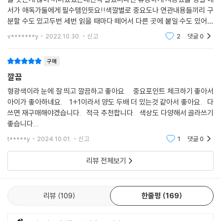
서가 애독가둘에게 필수템인듯요!!색깔별로 중요도나 연관내용들끼리 구
분할 수도 있고두번 세번 읽을 때마다 떼어서 다른 곳에 붙일 수도 있어좋
은듯합니다주변 애서가들에게 많이 퍼뜨릴 생각입니닷!강추합니다~^^
v*******y
2022.10.30.
신고
2
댓글
0
구매
깔끔
형광색이라 눈에 잘 띄고 깔끔하고 좋아요. 중요포인트 체크하기 좋아서
아이가 좋아하네요. 1+1이라서 양도 두배 더 있는것 같아서 좋아요. 다
쓰면 재구매해야겠습니다. 적극 추천합니다. 색상도 다양해서 골라쓰기
좋습니다....
t*****y
2024.10.01.
신고
1
댓글
0
리뷰 전체보기
리뷰
109
한줄평
169