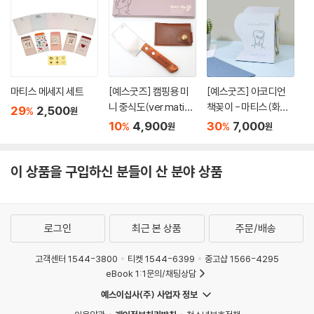
마티스 메세지 세트
[예스굿즈] 캠핑용 미
[예스굿즈] 아코디언
니 중식도(ver.matiss
책꽂이 - 마티스(화이
29
2,500
%
원
e)+칼집포함
트)
10
4,900
30
7,000
%
%
원
원
이 상품을 구입하신 분들이 산 분야 상품
로그인
최근 본 상품
주문/배송
고객센터 1544-3800
티켓 1544-6399
중고샵 1566-4295
eBook 1:1문의/채팅상담
예스이십사(주) 사업자 정보