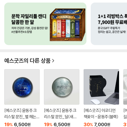
예스굿즈
의 다른 상품
[예스굿즈] 윤동주 크
[예스굿즈] 윤동주 크
[예스굿즈] 아코디언
[
리스탈 문진_별 헤는
리스탈 문진_달(새로
책꽂이 - 윤동주(블랙)
길
밤(무...
운 길)...
스.
19
6,500
19
6,500
30
7,000
3
%
%
%
원
원
원