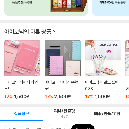
아이코닉
의 다른 상품
아이코닉 베이직 라인
아이코닉 베이직 수학
아이코닉 마일드 젤펜
아
노트
노트
0.38
이
17
1,500
17
2,500
17
1,500
1
%
%
%
원
원
원
리뷰/한줄평
상품정보
배송/반품/교환
423