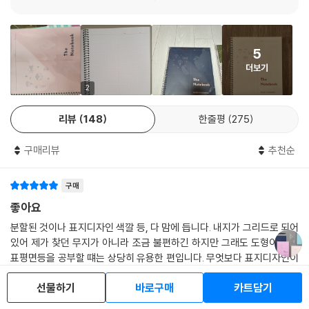
5
더보기
2
리뷰
148
한줄평
275
구매리뷰
추천순
구매
좋아요
분할된 것이나 표지디자인 색깔 등, 다 맘에 듭니다. 내지가 그리드로 되어
있어 제가 찾던 무지가 아니라 조금 불편하긴 하지만 그래도 도형이나 좌
표평면등을 공부할 떄는 상당히 유용한 편입니다. 무엇보다 표지디자인이
맘에들어 거의 색깔별로 재구매해서 사용하는 제품들중 하나입니다. 내지
선물하기
바로구매
카트담기
두께도 적당하고 오래두고 써도 짱짱한 편이라 좋구요. 수학공부할떄도 지
s*****o
2021.09.12.
신고
4
댓글
0
루하지않게