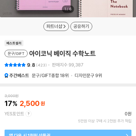
1
/
6
파트너샵
공유하기
베스트셀러
아이코닉 베이직 수학노트
문구/GIFT
9.8
판매지수
99,387
423
주간베스트
문구/GIFT종합
18위
디자인문구
9위
3,000
원
17
2,500
YES포인트
0원
5만원 이상 구매 시 2천원 추가 적립
앱 다운 시 1천원 상품권