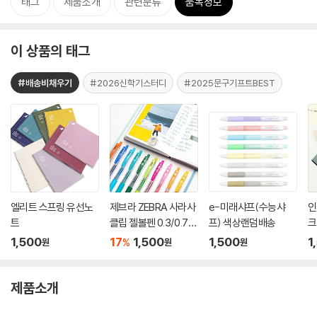
태그
제품소개
관련분류
품목정보
이 상품의 태그
#배송비채우기
#2026신학기스터디
#2025문구기프트BEST
엘리트 스프링 유선노
제브라 ZEBRA 사라사
e-미래샤프(수능샤
인
트
클립 젤볼펜 0.3/0.7m
프) 색상랜덤배송
크
m
1,500
17
1,500
1,500
1
%
원
원
원
제품소개