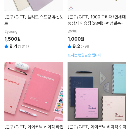
[문구/GIFT]
엘리트 스프링 유선노
[문구/GIFT]
1000 고려대/연세대
트
중성지 연습장(28매)-랜덤발송-
2young
알앤비
1,500
1,000
원
원
9.4
9.2
(
1,311
)
(
798
)
표지는 랜덤발송 됩니다
[문구/GIFT]
아이코닉 베이직 라인
[문구/GIFT]
아이코닉 베이직 수학