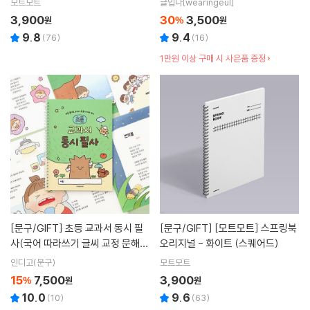
모트모트
글입다[wearingeul]
3,900
30
3,500
원
%
원
9.8
9.4
(
76
)
(
16
)
1만원 이상 구매 시 사은품 증정
[문구/GIFT]
초등 교과서 동시 필
[문구/GIFT]
[모트모트] 스프링북
사(국어 따라쓰기 글씨 교정 문해
오리지널 - 화이트 (스퀘어드)
력)
인디고(문구)
모트모트
15
7,500
3,900
%
원
원
10.0
9.6
(
10
)
(
63
)