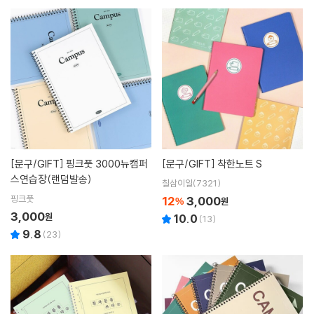
[문구/GIFT]
핑크풋 3000뉴캠퍼
[문구/GIFT]
착한노트 S
스연습장(랜덤발송)
칠삼이일(7321)
핑크풋
12
3,000
%
원
3,000
원
10.0
(
13
)
9.8
(
23
)