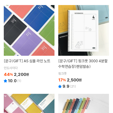
[문구/GIFT]
A5 심플 라인 노트
[문구/GIFT]
핑크풋 3000 4분할
수학연습장(랜덤발송)
인도사이다
핑크풋
44
2,200
%
원
17
2,500
%
원
10.0
(
1
)
9.9
(
21
)