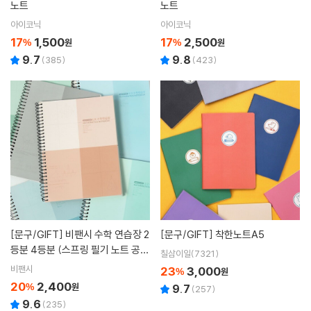
노트
노트
아이코닉
아이코닉
17
1,500
17
2,500
%
원
%
원
9.7
9.8
(
385
)
(
423
)
[문구/GIFT]
비팬시 수학 연습장 2
[문구/GIFT]
착한노트A5
등분 4등분 (스프링 필기 노트 공책
칠삼이일(7321)
무지 오답)
비팬시
23
3,000
%
원
20
2,400
%
원
9.7
(
257
)
9.6
(
235
)