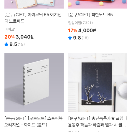
[문구/GIFT]
아이코닉 B5 이겨낸
[문구/GIFT]
착한노트 B5
다 노트패드
칠삼이일(7321)
아이코닉
17
4,000
%
원
20
3,040
%
원
9.8
(
18
)
9.5
(
15
)
[문구/GIFT]
[모트모트] 스프링북
[문구/GIFT]
★단독특가★ 글입다
오리지널 - 화이트 (룰드)
윤동주 하늘과 바람과 별과 시 필사
노트 B6