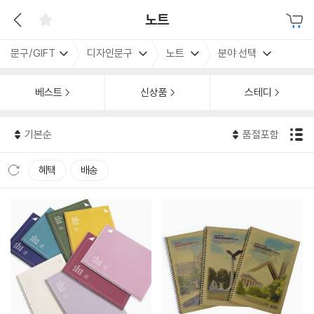
노트
문구/GIFT
디자인문구
노트
분야 선택
베스트
신상품
스테디
기본순
품절포함
혜택
배송