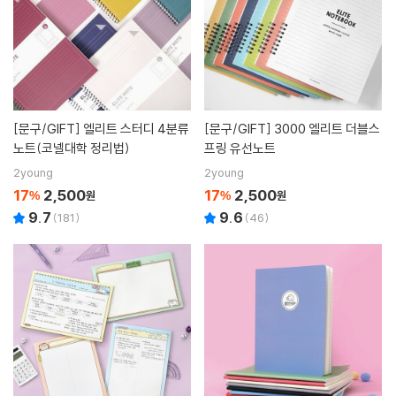
[문구/GIFT]
엘리트 스터디 4분류
[문구/GIFT]
3000 엘리트 더블스
노트(코넬대학 정리법)
프링 유선노트
2young
2young
17
2,500
17
2,500
%
원
%
원
9.7
9.6
(
181
)
(
46
)