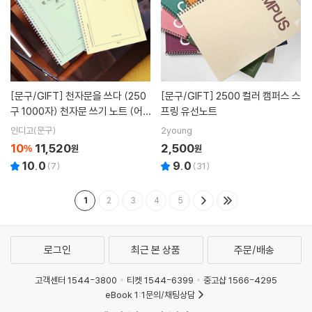
[문구/GIFT]
천자문을 쓰다 (250
[문구/GIFT]
2500 컬러 캠퍼스 스
구 1000자) 천자문 쓰기 노트 (어
프링 유선노트
른 학습지⑩)
인디고(문구)
2young
10
11,520
2,500
%
원
원
10.0
9.0
(
7
)
(
31
)
1
2
3
4
5
로그인
최근 본 상품
주문/배송
고객센터 1544-3800
티켓 1544-6399
중고샵 1566-4295
eBook 1:1문의/채팅상담