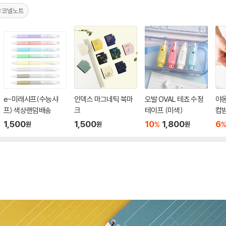
#코넬노트
e-미래샤프(수능샤
인덱스 마그네틱 북마
오발 OVAL 테쵸 수정
야
프) 색상랜덤배송
크
테이프 (미색)
컵받
1,500
1,500
10
1,800
6
%
원
원
원