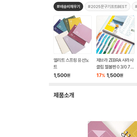
#배송비채우기
#2025문구기프트BEST
엘리트 스프링 유선노
제브라 ZEBRA 사라사
트
클립 젤볼펜 0.3/0.7m
m
1,500
17
1,500
%
원
원
제품소개