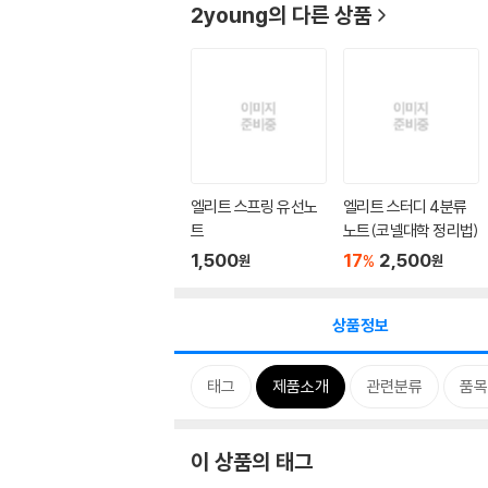
2young
의 다른 상품
엘리트 스프링 유선노
엘리트 스터디 4분류
트
노트(코넬대학 정리법)
1,500
17
2,500
%
원
원
상품정보
태그
제품소개
관련분류
품목
이 상품의 태그