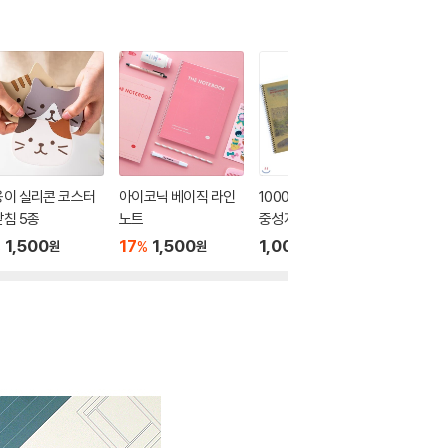
옹이 실리콘 코스터
아이코닉 베이직 라인
1000 고려대/연세대
모나미 
침 5종
노트
중성지 연습장(28매)-
세트_Gr
랜덤발송-
1,500
17
1,500
1,000
55
2
%
%
%
원
원
원