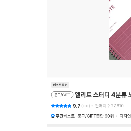
베스트셀러
엘리트 스터디 4분류 
문구/GIFT
9.7
판매지수
27,810
181
주간베스트
문구/GIFT종합
60위
디자인