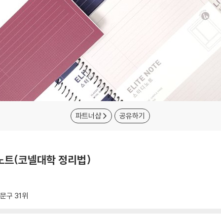
파트너샵
공유하기
노트(코넬대학 정리법)
문구
31위