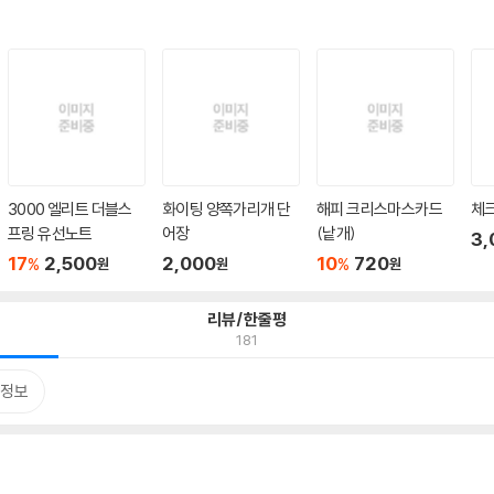
3000 엘리트 더블스
화이팅 양쪽가리개 단
해피 크리스마스카드
체크
프링 유선노트
어장
(낱개)
3,
17
2,500
2,000
10
720
%
%
원
원
원
리뷰/한줄평
181
정보