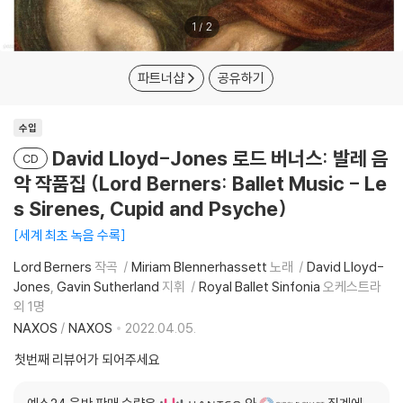
1
/
2
파트너샵
공유하기
수입
David Lloyd-Jones 로드 버너스: 발레 음
CD
악 작품집 (Lord Berners: Ballet Music - Le
s Sirenes, Cupid and Psyche)
세계 최초 녹음 수록
Lord Berners
작곡
Miriam Blennerhassett
노래
David Lloyd-
Jones
Gavin Sutherland
지휘
Royal Ballet Sinfonia
오케스트라
외 1명
NAXOS
/
NAXOS
2022.04.05.
첫번째 리뷰어가 되어주세요