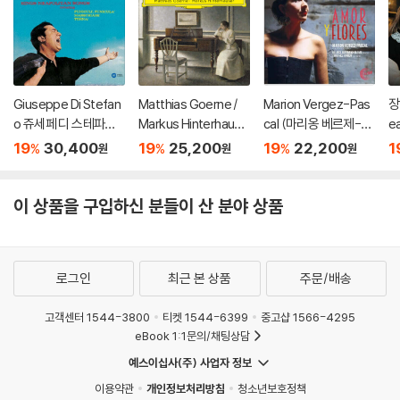
Giuseppe Di Stefan
Matthias Goerne /
Marion Vergez-Pas
장
o 쥬세페 디 스테파노
Markus Hinterhause
cal (마리옹 베르제-파
ea
가 부르는 나폴리 민요
r 슈만: 황혼 (가곡집)
스칼) - 사랑과 꽃 (Am
19
30,400
19
25,200
19
22,200
1
%
%
%
원
원
원
집 (Sings Neapolitan
(Schumann: Zwielic
or Y Flores)
Songs) [HQCD]
ht)
이 상품을 구입하신 분들이 산 분야 상품
로그인
최근 본 상품
주문/배송
고객센터 1544-3800
티켓 1544-6399
중고샵 1566-4295
eBook 1:1문의/채팅상담
예스이십사(주) 사업자 정보
이용약관
개인정보처리방침
청소년보호정책