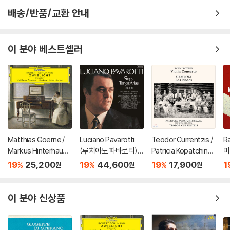
배송/반품/교환 안내
이 분야 베스트셀러
Matthias Goerne /
Luciano Pavarotti
Teodor Currentzis /
R
Markus Hinterhause
(루치아노 파바로티) -
Patricia Kopatchinsk
미
r 슈만: 황혼 (가곡집)
이탈리아 오페라 리마
aja 차이코프스키: 바이
ss
19
25,200
19
44,600
19
17,900
1
%
%
%
원
원
원
(Schumann: Zwielic
스터 (Tenor Arias Fr
올린 협주곡 / 스트라빈
3
ht)
om Italian Opera) [L
스키: 결혼 - 테오도르
P]
쿠렌치스
이 분야 신상품