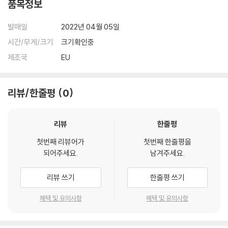
품목정보
발매일
2022년 04월 05일
시간/무게/크기
크기확인중
제조국
EU
리뷰/한줄평
0
리뷰
한줄평
첫번째 리뷰어가
첫번째 한줄평을
되어주세요.
남겨주세요.
리뷰 쓰기
한줄평 쓰기
혜택 및 유의사항
혜택 및 유의사항