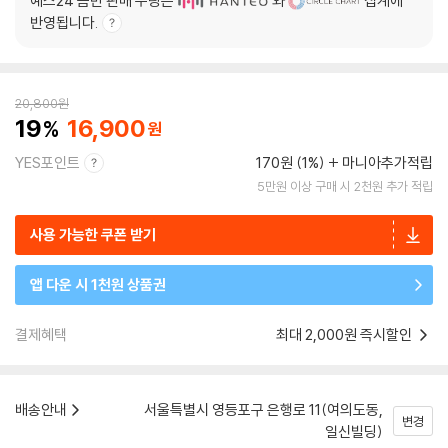
예스24 음반 판매 수량은
와
집계에
반영됩니다.
20,800
원
19
16,900
YES포인트
170원 (1%)
마니아추가적립
5만원 이상 구매 시 2천원 추가 적립
사용 가능한 쿠폰 받기
앱 다운 시 1천원 상품권
결제혜택
최대 2,000원 즉시할인
배송안내
서울특별시 영등포구 은행로 11(여의도동,
변경
일신빌딩)