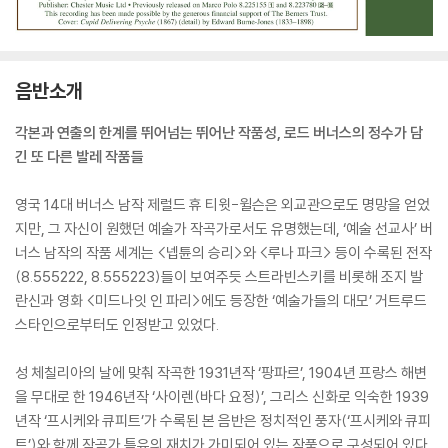
음반소개
각본과 연출의 한계를 뛰어넘는 뛰어난 작품성, 로드 버너스의 정수가 담
긴 또 다른 발레 작품들
영국 14대 버너스 남작 제럴드 휴 티윗-윌슨은 외교관으로도 명망을 얻었
지만, 그 자신이 원했던 예술가 작곡가로서도 유명했는데, ‘예술 선교사’ 버
너스 남작의 작품 세계는 <넵튠의 승리>와 <루나 파크> 등이 수록된 전작
(8.555222, 8.555223)들이 보여주듯 스트라빈스키를 비롯해 조지 발
란신과 영화 <미드나잇 인 파리>에도 등장한 ‘예술가들의 대모’ 거트루드
스타인으로부터도 인정받고 있었다.
성 체칠리아의 날에 맞춰 작곡한 1931년작 ‘팡파르’, 1904년 프랑스 해변
을 무대로 한 1946년작 ‘사이렌(바다 요정)’, 그리스 신화로 익숙한 1939
년작 ‘프시케와 큐피트’가 수록된 본 음반은 정치적인 풍자(‘프시케와 큐피
트’)와 함께 작곡가 특유의 재치가 가미되어 있는 작품으로 구성되어 있다.