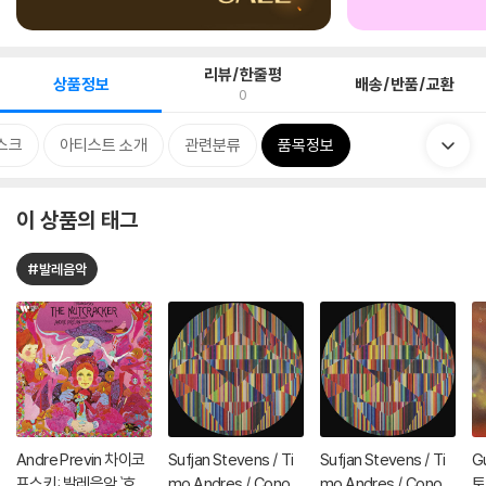
리뷰/한줄평
상품정보
배송/반품/교환
0
스크
아티스트 소개
관련분류
품목정보
이 상품의 태그
#발레음악
Andre Previn 차이코
Sufjan Stevens / Ti
Sufjan Stevens / Ti
G
프스키: 발레음악 `호두
mo Andres / Conor
mo Andres / Conor
토