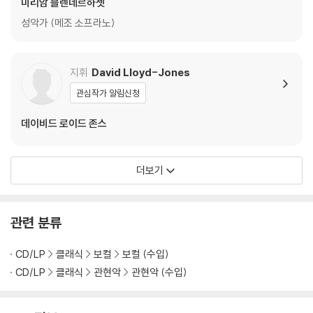
미리암 블렌네르하셋
성악가 (메조 소프라노)
지휘
David Lloyd-Jones
관심작가 알림신청
데이비드 로이드 존스
더보기
관련 분류
CD/LP
클래식
보컬
보컬 (수입)
CD/LP
클래식
관현악
관현악 (수입)