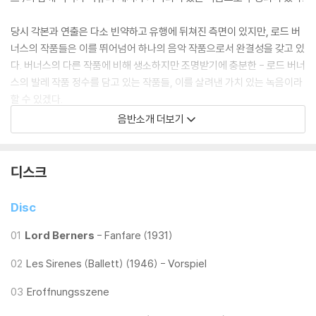
당시 각본과 연출은 다소 빈약하고 유행에 뒤쳐진 측면이 있지만, 로드 버
너스의 작품들은 이를 뛰어넘어 하나의 음악 작품으로서 완결성을 갖고 있
다. 버너스의 다른 작품에 비해 생소하지만 조명받기에 충분한 - 로드 버너
스의 발레 작품 정수를 담고 있는 작품들, 이를 살려낸 가치 있는 녹음이라
할 수 있겠다.
음반소개 더보기
* <사이렌> 세계 최초 녹음. - ‘서곡’(2번 트랙), ‘상류사회 사람들의 입장
: 왈츠 빠르기로’(4번 트랙), ‘마주르카’(5번 트랙) 제외.
디스크
Disc
01
Lord Berners
- Fanfare (1931)
02
Les Sirenes (Ballett) (1946) - Vorspiel
03
Eroffnungsszene