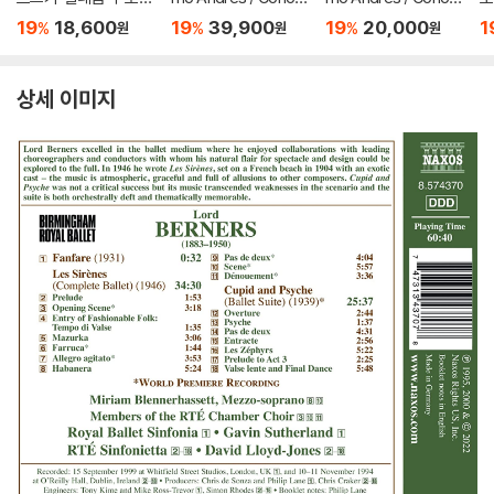
까기 인형` - 앙드레 프
Hanick (수프얀 스티
Hanick (수프얀 스티
`
19
18,600
19
39,900
19
20,000
1
%
%
%
원
원
원
레빈 (Tchaikovsky:
븐스 / 티모 안드레스 /
븐스 / 티모 안드레스 /
s:
The Nutcracker)
코너 해닉) - Reflecti
코너 해닉) - Reflecti
ons [청록 컬러 LP]
ons
상세 이미지