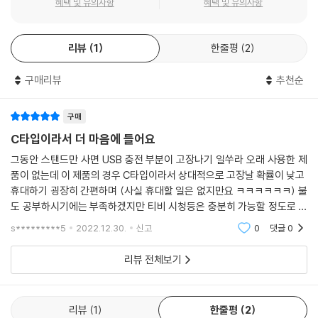
혜택 및 유의사항
혜택 및 유의사항
리뷰
1
한줄평
2
구매리뷰
추천순
구매
C타입이라서 더 마음에 들어요
그동안 스탠드만 사면 USB 충전 부분이 고장나기 일쑤라 오래 사용한 제
품이 없는데 이 제품의 경우 C타입이라서 상대적으로 고장날 확률이 낮고
휴대하기 굉장히 간편하며 (사실 휴대할 일은 없지만요 ㅋㅋㅋㅋㅋㅋ) 불
도 공부하시기에는 부족하겠지만 티비 시청등은 충분히 가능할 정도로 그
렇게 약하지는 않아요. 가성비 플러스 튼튼한 제품을 찾는 분들에게 추천
s*********5
2022.12.30.
신고
0
댓글
0
합니다!!
리뷰 전체보기
리뷰
1
한줄평
2