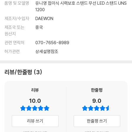
품명 및 모델명
유니영 접이식 시력보호 스탠드 무선 LED 스탠드 UNS
1200
제조자/수입자
DAEWON
제조국 또는
중국
원산지
관련 연락처
070-7656-8989
허가관련
상세설명참조
리뷰/한줄평
3
리뷰
한줄평
10.0
9.0
리뷰 쓰기
한줄평 쓰기