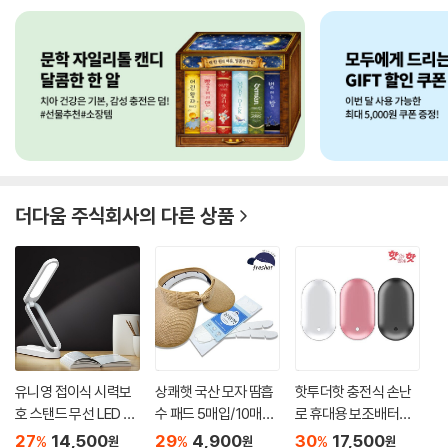
더다움 주식회사
의 다른 상품
유니영 접이식 시력보
상쾌햇 국산 모자 땀흡
핫투더핫 충전식 손난
호 스탠드 무선 LED 스
수 패드 5매입/10매입
로 휴대용 보조배터리
탠드...
화...
양면...
27
14,500
29
4,900
30
17,500
%
%
%
원
원
원