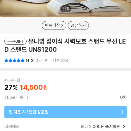
1
/
5
파트너샵
공유하기
유니영 접이식 시력보호 스탠드 무선 LE
문구/GIFT
D 스탠드 UNS1200
9.3
판매지수
234
3
19,800
원
27
14,500
YES포인트
0원
앱 다운 시 1천원 상품권
결제혜택
최대 2,000원 즉시할인