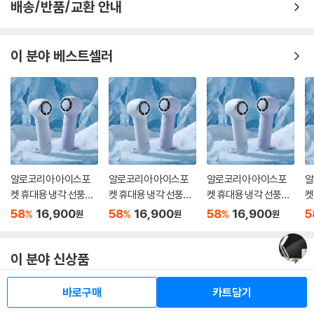
배송/반품/교환 안내
이 분야 베스트셀러
알로코리아 아이스포
알로코리아 아이스포
알로코리아 아이스포
알
켓 휴대용 냉각 선풍기
켓 휴대용 냉각 선풍기
켓 휴대용 냉각 선풍기
켓
FA1A 손풍기 핸디
FA1A 손풍기 핸디
FA1A 손풍기 핸디
F
58
16,900
58
16,900
58
16,900
5
%
%
%
원
원
원
이 분야 신상품
바로구매
카트담기