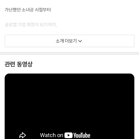
가난했던 소녀공 시절부터
글로벌 기업 회장이 되기까지,
최상위 부자 켈리 최가 말하는
소개 더보기
진정한 부에 대한 모든 것!
관련 동영상
지방의 가난한 농가에서 태어난 흙수저 중의 흙수저, 열여섯 나이에 낮엔
소녀공으로 밤엔 야간 고등학교로 주경야독, 난독증이 심해 제대로 읽을
수 없는 삶, 사업 실패로 남은 건 10억 원의 빚. 그런 그녀에게 어떤 희망이
있었을까? 차라리 죽는 게 더 낫다고 생각한 날들의 연속이었다. 하지만 몇
년 뒤, 그녀는 6천 개의 일자리를 창출하고 세계 12개국 30개가 넘는 비즈
니스와 계열사를 거느린 글로벌 기업 회장으로 다시 태어났다. 10억 원의
빚을 안고 파리의 센강에 몸을 던지려고까지 했던 그녀는 어떻게 영국 상
위 0.1%의 부자에 꼽히고, 인생의 대역전극을 이뤄냈을까?