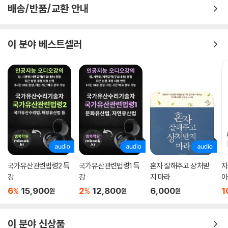
배송/반품/교환 안내
이 분야 베스트셀러
국가유산관련법령2 특
국가유산관련법령1 특
혼자 잘해주고 상처받
자
강
강
지 마라
아
6
15,900
2
12,800
6,000
1
%
%
원
원
원
이 분야 신상품