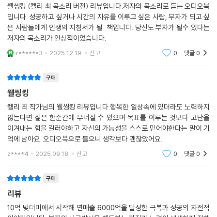
웰씽킹 (켈리 최 목소리 버전) 리뷰입니다.저자의 목소리로 듣는 오디오북
입니다. 성공하고 싶거나 시간의 자유를 이루고 싶은 사람, 부자가 되고 싶
은 사람들에게 인생의 지침서가 될 책입니다. 당신도 부자가 될수 있다는
저자의 목소리가 인상적이었습니다.
r******3
2025.12.19.
신고
0
댓글
0
구매
웰씽킹
켈리 최 작가님의 웰씽킹 리뷰입니다.행복한 일상속에 있더라도 노력하지
않는다면 삶은 한순간에 무너질 수 있으며 목표를 이루는 것보다 고난을
이겨내는 힘을 길러야하고 자신의 가능성을 스스로 믿어야한다는 말이 기
억에 남아요. 오디오북으로 들으니 생각보다 괜찮았어요.
z****4
2025.09.18.
신고
0
댓글
0
구매
리뷰
10억 빚더미에서 시작해 연매출 6000억을 달성한 극복과 성공의 자전적