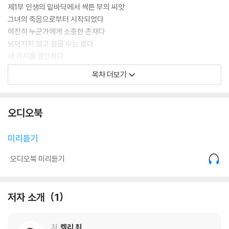
제1부 인생의 밑바닥에서 싹튼 부의 씨앗
그녀의 죽음으로부터 시작되었다
여전히 누군가에게 소중한 존재다
2부에서는 ‘부를 창조하는 생각의 뿌리, 웰씽킹’이라는 주제로 부의 생각
넘어지지 않고 걸을 수는 없다
을 몸에 체득하기 위한 ‘실천편’이다. 그녀가 1,000명의 부자들을 공부해
세 가지를 결단하다
서 체득한 ‘7가지 생각의 뿌리’, 웰씽킹의 정수라고 말할 수 있는 ‘6가지 시
1000명의 사람을 스승으로 삼다
각화’, 그리고 진정한 부자는 공헌의 힘에서 나온다는 ‘웰씽커’의 이야기를
목차 더보기
한 단계 성장을 위한 마중물 같은 것
강조하고 있다. 생각의 뿌리, 시각화, 웰씽커, 이 세 가지를 삶의 완전한 변
100일만 실천해도 누구나 알게 된다
화를 일으킬 마중물이라고 힘주어 말한다.
돈과 공헌 그리고 인격까지 완성될 때
오디오북
“대신 돈은 오픈하고 벌어서 갚으세요.”
1년에 걸쳐 대서양을 횡단했다
미리듣기
부자에 대한 르상티망이 있는가
사람들은 흔히 결과물만 보고 판단하고 쉽게 포기한다. 하지만 결과물이
당신은 이미 성공의 불씨를 얻었다
오디오북 미리듣기
산출된 뿌리를 온전히 내 것으로 만들 수 있다면 포기할 수 없게 된다. 부를
그 모든 비밀은 웰씽킹에 있다
창조하는 생각의 뿌리를 제대로 내리면 절대 흔들리지 않는 삶을 살 수 있
기 때문이다. 성공하고 싶거나 시간의 자유를 이루고 싶은 사람, 무엇보다
제2부 부를 창조하는 생각의 뿌리, 웰씽킹
저자 소개
1
부자가 되고 싶은 사람들에게 이 책이 인생의 지침서가 될 것이다. 바라던
부를 위한 초석, 생각의 뿌리 1
삶에 가까워져라. 부자가 될 사람은 따로 있고, 이제 당신 차례여야만 한다.
부를 위한 초석, 생각의 뿌리 2
저
켈리 최
부를 위한 초석, 생각의 뿌리 3