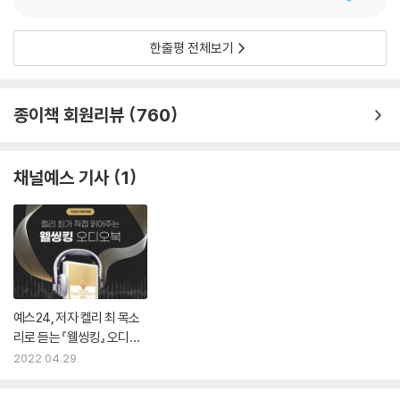
한줄평 전체보기
종이책 회원리뷰
760
채널예스 기사
1
예스24, 저자 켈리 최 목소
리로 듣는 『웰씽킹』 오디오
북 단독 론칭
2022.04.29.