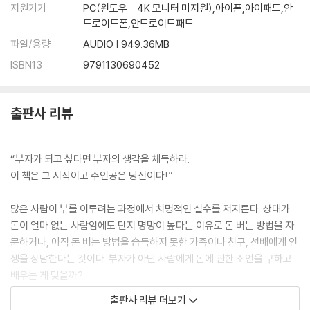
지원기기
PC(윈도우 - 4K 모니터 미지원),아이폰,아이패드,안
드로이드폰,안드로이드패드
파일/용량
AUDIO | 949.36MB
ISBN13
9791130690452
출판사 리뷰
“부자가 되고 싶다면 부자의 생각을 체득하라.
이 책은 그 시작이고 주인공은 당신이다!”
많은 사람이 부를 이루려는 과정에서 치명적인 실수를 저지른다. 상대가
돈이 얼마 없는 사람임에도 단지 명망이 높다는 이유로 돈 버는 방법을 자
문하거나, 아직 돈 버는 방법을 습득하지 못한 가족이나 친구, 선배에게 인
생을 상담한다는 것이다. 부자가 아닌 사람에게 돈에 관한 조언을 구하고
배우는 게 맞을까?
대부분 부자가 되길 원하지만 아무나 부자가 될 수 없는 이유는 부자들의
출판사 리뷰 더보기
도구를 모르기 때문이다. 바다에 나가고자 하는 사람이 주야장천 자동차