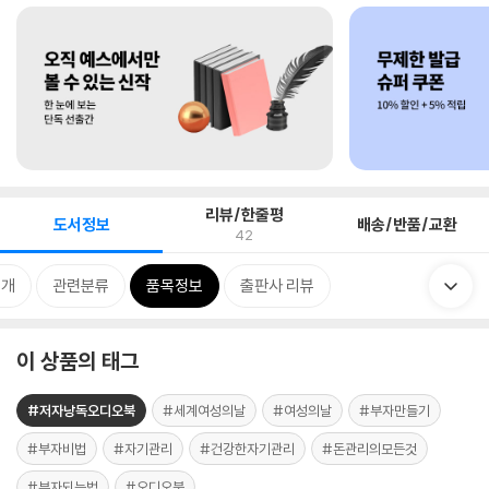
리뷰/한줄평
도서정보
배송/반품/교환
42
소개
관련분류
품목정보
출판사 리뷰
이 상품의 태그
#저자낭독오디오북
#세계여성의날
#여성의날
#부자만들기
#부자비법
#자기관리
#건강한자기관리
#돈관리의모든것
#부자되는법
#오디오북