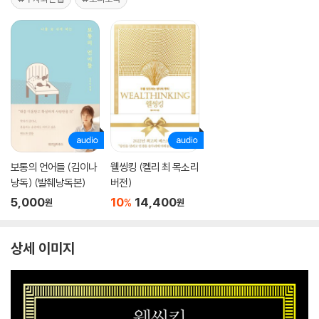
보통의 언어들 (김이나
웰씽킹 (켈리 최 목소리
낭독) (발췌낭독본)
버전)
5,000
10
14,400
%
원
원
상세 이미지