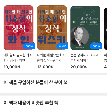
대화할 때 필요한 최소
대화할 때 필요한 최소
듣는 생각하라 그리고
이
한의 상식 - 와인
한의 상식 - 위스키
부자가 되어라
법
13,000
13,000
20,000
4
원
원
원
이 책을 구입하신 분들이 산 분야 책
이 책과 내용이 비슷한 추천 책