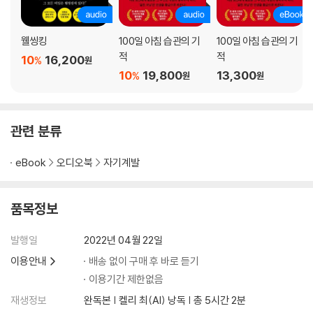
웰씽킹
100일 아침 습관의 기
100일 아침 습관의 기
적
적
10
16,200
%
원
10
19,800
13,300
%
원
원
관련 분류
eBook
오디오북
자기계발
품목정보
발행일
2022년 04월 22일
이용안내
배송 없이 구매 후 바로 듣기
이용기간 제한없음
재생정보
완독본 | 켈리 최(AI) 낭독 | 총 5시간 2분