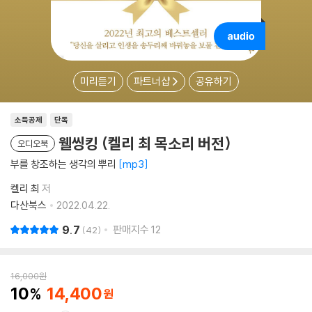
미리듣기
파트너샵
공유하기
소득공제
단독
웰씽킹 (켈리 최 목소리 버전)
오디오북
부를 창조하는 생각의 뿌리
mp3
켈리 최
저
다산북스
2022.04.22.
9.7
판매지수
12
42
16,000
원
10
14,400