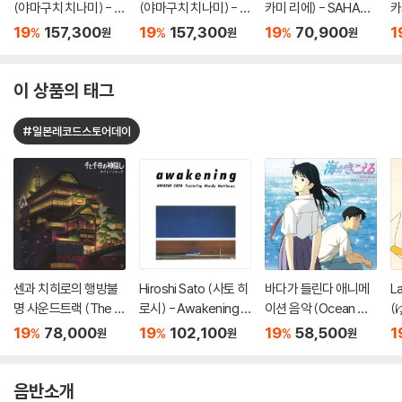
(야마구치 치나미) - Li
(야마구치 치나미) - T
카미 리에) - SAHARA
카
ve at Kasumicho On
he Koln Concert [2L
[클리어 오렌지 컬러 L
[
19
157,300
19
157,300
19
70,900
1
%
%
%
원
원
원
gakudo [2LP]
P]
P]
이 상품의 태그
#일본레코드스토어데이
센과 치히로의 행방불
Hiroshi Sato (사토 히
바다가 들린다 애니메
L
명 사운드트랙 (The S
로시) - Awakening s
이션 음악 (Ocean Wa
(
piriting Away Of Sen
pecial edition [클리
ves Soundtrack) [L
19
78,000
19
102,100
19
58,500
1
%
%
%
원
원
원
And Chihiro Soundtr
어 블루 & 라이트 블루
P]
ack) [2LP]
컬러 2LP]
음반소개