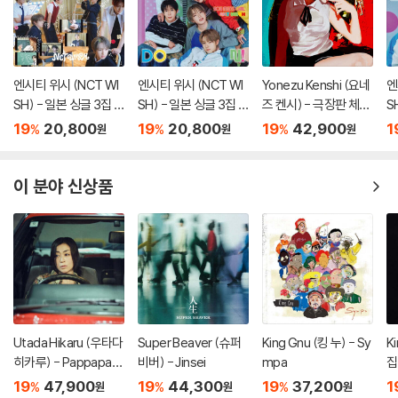
엔시티 위시 (NCT WI
엔시티 위시 (NCT WI
Yonezu Kenshi (요네
엔
SH) - 일본 싱글 3집 Y
SH) - 일본 싱글 3집 Y
즈 켄시) - 극장판 체인
S
O-I-DON! / BOY ME
O-I-DON! / BOY ME
소 맨: 레제편 주제곡 IR
O
19
20,800
19
20,800
19
42,900
1
%
%
%
원
원
원
ETS GIRL [통상판 BO
ETS GIRL [통상판 YO
IS OUT / JANE DOE
E
Y MEETS GIRL Ver.]
-I-DON! Ver.]
[LP]
r.]
이 분야 신상품
Utada Hikaru (우타다
Super Beaver (슈퍼
King Gnu (킹 누) - Sy
Ki
히카루) - Pappapara
비버) - Jinsei
mpa
집
dise [7인치 Vinyl]
k
19
47,900
19
44,300
19
37,200
1
%
%
%
원
원
원