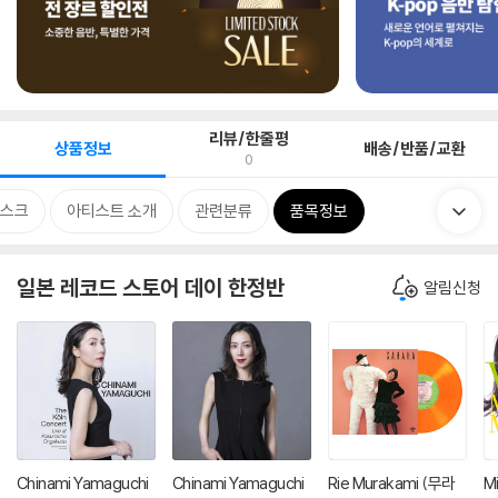
리뷰/한줄평
상품정보
배송/반품/교환
0
스크
아티스트 소개
관련분류
품목정보
일본 레코드 스토어 데이 한정반
알림신청
Chinami Yamaguchi
Chinami Yamaguchi
Rie Murakami (무라
M