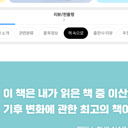
리뷰/한줄평
2
 소개
관련분류
품목정보
책 속으로
출판사 리뷰
추