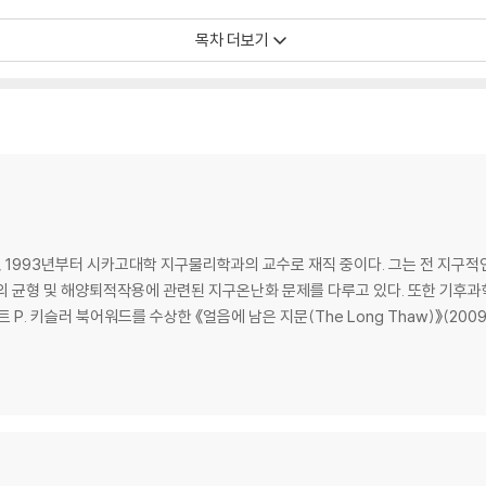
목차 더보기
 측정했을까?│아레니우스는 기후 변화를 어떻게 예측했을까?│기후과학의 미
후 변화의 충격은 이미 시작되었을까?
면, 폭풍의 관계는 어떠한가?
1993년부터 시카고대학 지구물리학과의 교수로 재직 중이다. 그는 전 지구적
 주기란?│근세 소빙기와 중세 온난기란?
 균형 및 해양퇴적작용에 관련된 지구온난화 문제를 다루고 있다. 또한 기후과학
. 키슬러 북어워드를 수상한 《얼음에 남은 지문(The Long Thaw)》(2009) 이
으면서 흐를까?│공전 궤도 강제력과 이산화탄소 강제력 중 무엇이 더 강할까?
는 어떻게 다를까?│팔레오세-에오세 극열기와 백악기│제3기 경계란?