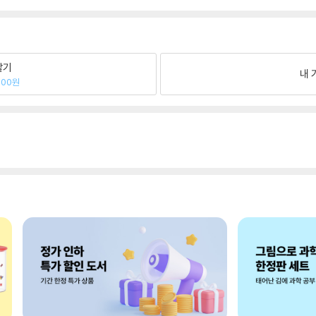
팔기
내 
700원