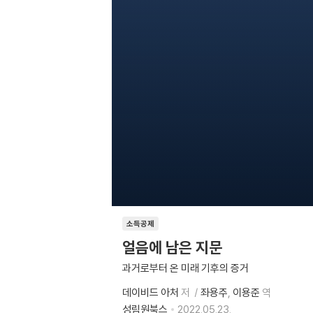
소득공제
얼음에 남은 지문
과거로부터 온 미래 기후의 증거
데이비드 아처
저
좌용주
이용준
역
성림원북스
2022.05.23.