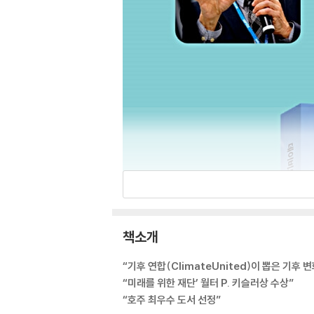
책소개
“기후 연합(ClimateUnited)이 뽑은 기후 
“미래를 위한 재단’ 월터 P. 키슬러상 수상”
“호주 최우수 도서 선정”