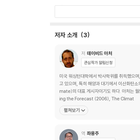
1장│온실 효과에서 지구 온난화까지 · 025
온실 이론이란?│초기에는 이산화탄소를 어떻게
2장│지구 온난화를 일으키는 수많은 요인 · 041
실험으로 지구 온난화를 예측할 수 있을까?│기
저자 소개
3
3장│다음 세기의 기후를 예측하다 · 056
100년 단위의 기후 변화란?│기온, 강우, 해수
저
데이비드 아처
2부 과거
관심작가 알림신청
4장│과거의 기후를 알아야 하는 이유 · 069
미국 워싱턴대학에서 박사학위를 취득했으며, 
갑작스러운 기후 전환이란?│천 년 단위의 기후
고 있으며, 특히 해양과 대기에서 이산화탄소의
5장│빙하 주기의 발견으로 밝혀낸 사실 · 082
mate)의 대표 게시자이기도 하다. 아처는 월트 P
빙하 주기는 어떻게 발견했을까?│얼음은 왜 녹
ing the Forecast (2006), The Climat
6장│지구에 나타난 여러 기후의 특징 · 092
펼쳐보기
빙하기는 비정상인가?│지구는 정말 호흡할까?
7장│과거를 통해 현재를 짚어 내다 · 106
지금까지의 기후 변화와 다음 세기의 기후 변화
역
좌용주