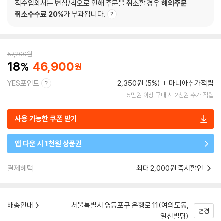
직수입외서는 변심/착오로 인해 주문을 취소할 경우
해외주문
취소수수료 20%
가 부과됩니다.
57,200
원
18
46,900
YES포인트
2,350원 (5%)
마니아추가적립
5만원 이상 구매 시 2천원 추가 적립
사용 가능한 쿠폰 받기
앱 다운 시 1천원 상품권
결제혜택
최대 2,000원 즉시할인
배송안내
서울특별시 영등포구 은행로 11(여의도동,
변경
일신빌딩)