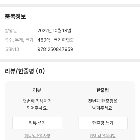
Running from 1993 to his death in 2016, the diaries provide sin
품목정보
gular insight into Rickman's public and private life. Reading the
m is like listening to Rickman chatting to a close companion. M
발행일
2022년 10월 18일
eet Rickman the consummate professional actor, but also the
friend, the traveler, the fan, the director, the enthusiast; in sho
쪽수, 무게, 크기
480쪽 | 크기확인중
rt, the man beyond the icon.
ISBN13
9781250847959
Madly, Deeply features a photo insert, a foreword by Emma T
hompson, and an afterword by Rima Horton.
리뷰/한줄평
0
리뷰
한줄평
첫번째 리뷰어가
첫번째 한줄평을
되어주세요.
남겨주세요.
리뷰 쓰기
한줄평 쓰기
혜택 및 유의사항
혜택 및 유의사항