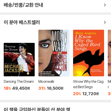
배송/반품/교환 안내
이 분야 베스트셀러
Dancing The Dream
Moonwalk
I Know Why the Cag
M
ed Bird Sings
r
18
49,450
31
16,500
%
%
원
원
20
12,720
3
%
원
이 책을 구입하신 분들이 산 분야 책