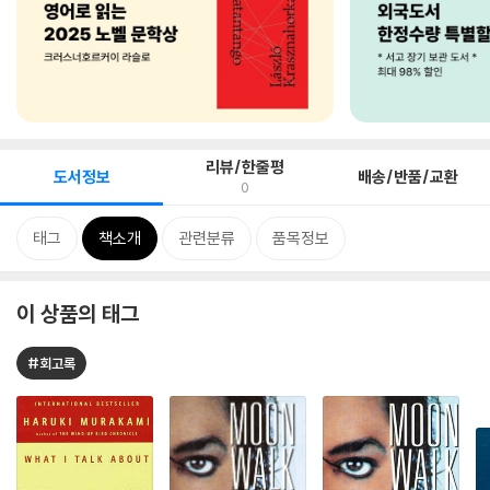
리뷰/한줄평
도서정보
배송/반품/교환
0
태그
책소개
관련분류
품목정보
이 상품의 태그
#회고록