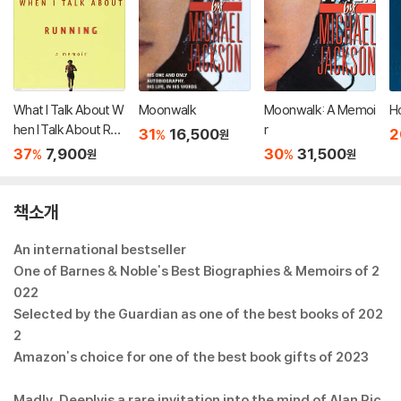
What I Talk About W
Moonwalk
Moonwalk: A Memoi
Ho
hen I Talk About Run
r
31
16,500
2
%
원
ning
37
7,900
30
31,500
%
%
원
원
책소개
An international bestseller
One of Barnes & Noble's Best Biographies & Memoirs of 2
022
Selected by the Guardian as one of the best books of 202
2
Amazon's choice for one of the best book gifts of 2023
Madly, Deeplyis a rare invitation into the mind of Alan Ric