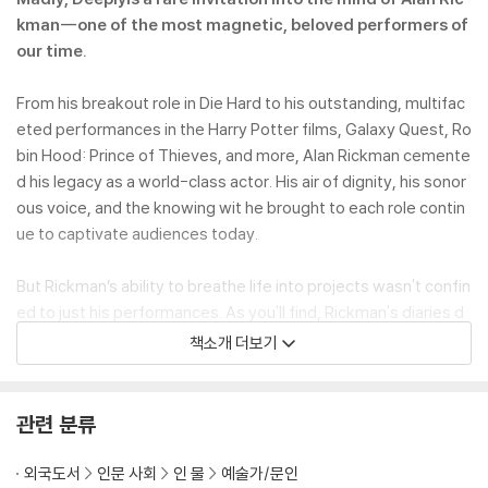
kman--one of the most magnetic, beloved performers of
our time.
From his breakout role in Die Hard to his outstanding, multifac
eted performances in the Harry Potter films, Galaxy Quest, Ro
bin Hood: Prince of Thieves, and more, Alan Rickman cemente
d his legacy as a world-class actor. His air of dignity, his sonor
ous voice, and the knowing wit he brought to each role contin
ue to captivate audiences today.
But Rickman’s ability to breathe life into projects wasn't confin
ed to just his performances. As you'll find, Rickman's diaries d
etail the extraordinary and the ordinary, flitting between world
책소개 더보기
ly and witty and gossipy, while remaining utterly candid throug
hout. He takes us inside his home, on trips with friends across
the globe, and on the sets of films and plays ranging from Sen
관련 분류
se and Sensibility, to Noel Coward's Private Lives, to the final f
ilm he directed, A Little Chaos.
외국도서
인문 사회
인 물
예술가/문인