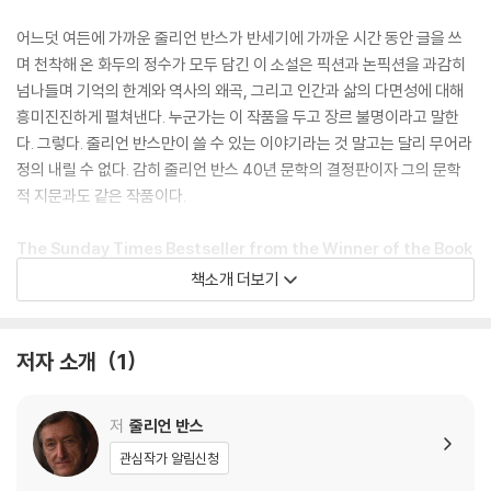
어느덧 여든에 가까운 줄리언 반스가 반세기에 가까운 시간 동안 글을 쓰
며 천착해 온 화두의 정수가 모두 담긴 이 소설은 픽션과 논픽션을 과감히
넘나들며 기억의 한계와 역사의 왜곡, 그리고 인간과 삶의 다면성에 대해
흥미진진하게 펼쳐낸다. 누군가는 이 작품을 두고 장르 불명이라고 말한
다. 그렇다. 줄리언 반스만이 쓸 수 있는 이야기라는 것 말고는 달리 무어라
정의 내릴 수 없다. 감히 줄리언 반스 40년 문학의 결정판이자 그의 문학
적 지문과도 같은 작품이다.
The Sunday Times Bestseller from the Winner of the Book
er Prize
책소개 더보기
She will change the way you see the world . . .
저자 소개
1
'I'll remember Elizabeth Finch when most other character
s I've met this year have faded' The Times
저
줄리언 반스
Elizabeth Finch was a teacher, a thinker, an inspiration. Neil is ju
관심작가 알림신청
st one of many who fell under her spell during his time in her cl