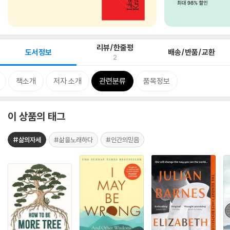
리뷰/한줄평
도서정보
배송/반품/교환
2
책소개
저자 소개
관련분류
품목정보
이 상품의 태그
#삶의자세
#삶을노래하다
#인간의믿음