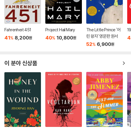
Fahrenheit 451
Project Hail Mary
The Little Prince '어
1
린 왕자' 영문판 원서
41
8,200
40
10,800
4
%
%
원
원
52
6,900
%
원
이 분야 신상품