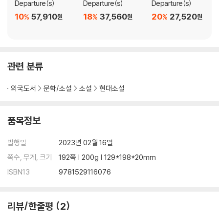
Departure(s)
Departure(s)
Departure(s)
10
57,910
18
37,560
20
27,520
%
%
%
원
원
원
관련 분류
외국도서
문학/소설
소설
현대소설
품목정보
발행일
2023년 02월 16일
쪽수, 무게, 크기
192쪽 | 200g | 129*198*20mm
ISBN13
9781529116076
리뷰/한줄평
2