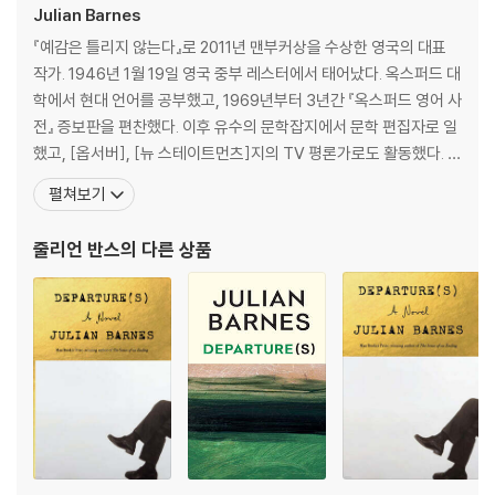
Julian Barnes
ass. Tasked with unpacking her notebooks after her death, N
eil encounters once again Elizabeth's astonishing ideas on the
『예감은 틀리지 않는다』로 2011년 맨부커상을 수상한 영국의 대표
past and on how to make sense of the present.
작가. 1946년 1월 19일 영국 중부 레스터에서 태어났다. 옥스퍼드 대
학에서 현대 언어를 공부했고, 1969년부터 3년간 『옥스퍼드 영어 사
But Elizabeth was much more than a scholar. Her secrets are
전』 증보판을 편찬했다. 이후 유수의 문학잡지에서 문학 편집자로 일
waiting to be revealed . . . and will change Neil's view of the wo
했고, [옵서버], [뉴 스테이트먼츠]지의 TV 평론가로도 활동했다. 1
rld forever.
980년에 출간된 첫 장편소설 『메트로랜드』로 서머싯몸상을 받으며
펼쳐보기
화려하게 등단해, 『나를 만나기 전 그녀는』 『플로베르의 앵무새』 『태
'Enthralling . . . A connoisseur and master of irony himself,
양을 바라보며』 『10 1/2장으로 쓴 세계 역사』 『내 말 좀 들어봐』 『고
줄리언 반스
의 다른 상품
[Barnes] fills this book with instances of its exhilarating p
슴도치』 『잉글랜
ower' Sunday Times
'A lyrical, thoughtful and intriguing exploration of love, gr
ief and the collective myths of history' Booklist