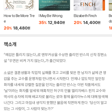
How to Be More Tre
I May Be Wrong
Elizabeth Finch
B
e
d
35
12,940
20
14,400
%
%
원
원
a 
20
18,480
1
%
원
책소개
『예감은 틀리지 않는다』로 맨부커상을 수상한 줄리언 반스의 신작 장편소
설 『우연은 비켜 가지 않는다』가 출간되었다.
소설은 결혼생활과 직업적 실패를 겪고 고비를 맞은 한 남자가 삶에 큰 영
감을 주는 교수를 운명처럼 만나면서 시작한다. 언제나 압도적인 일인칭
화자를 내세워 강렬한 질문을 던지는 줄리언 반스는 이번 작품에서도
‘닐’이라는 화자를 앞세워 매혹적인 허구의 인물 엘리자베스 핀치 교수와
역사의 승자에 의해 배교자로 불리는 로마 황제 율리아누스에 대해 탐색해
나간다. 그리고 마침내 생각지 못했던 물음에 직면하게 한다. ‘당신이 알고
있는 그 사람이, 그 사람이 맞는가?’