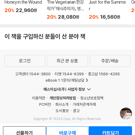
Honey in the Wound
The Vegetarian 한강
Just for the Summe
O
작가『채식주의자』 영문
r
20
22,960
2
%
원
판 (미국판)
20
28,080
20
16,560
%
%
원
원
이 책을 구입하신 분들이 산 분야 책
로그인
최근 본 상품
주문/배송
고객센터 1544-3800
티켓 1544-6399
중고샵 1566-4295
eBook 1:1문의/채팅상담
예스이십사(주) 사업자 정보
이용약관
개인정보처리방침
청소년보호정책
PC버전
회사소개
거래처관계자께
도서홍보
광고
Copyright © YES24 Corp. All Rights Reserved.
MATOM1
선물하기
바로구매
카트담기