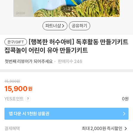
1
/
3
파트너샵
공유하기
[행복한 허수아비] 독후활동 만들기키트
문구/GIFT
집콕놀이 어린이 유아 만들기키트
첫번째 리뷰어가 되어주세요
판매지수
246
15,900
원
15,900
YES포인트
0원
앱 다운 시 1천원 상품권
결제혜택
최대 2,000원 즉시할인