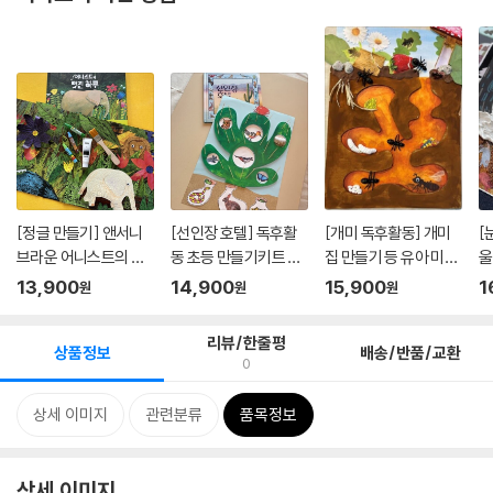
[정글 만들기] 앤서니
[선인장 호텔] 독후활
[개미 독후활동] 개미
[
브라운 어니스트의 멋
동 초등 만들기키트 어
집 만들기 등 유아 미술
울
진 하...
린이...
어...
들기
13,900
14,900
15,900
1
원
원
원
리뷰/한줄평
상품정보
배송/반품/교환
0
상세 이미지
관련분류
품목정보
상세 이미지