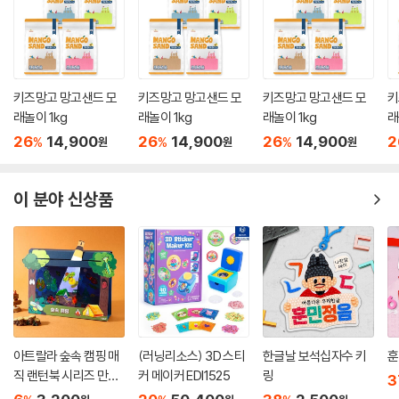
키즈망고 망고샌드 모
키즈망고 망고샌드 모
키즈망고 망고샌드 모
키
래놀이 1kg
래놀이 1kg
래놀이 1kg
래
26
14,900
26
14,900
26
14,900
2
%
%
%
원
원
원
이 분야 신상품
아트랄라 숲속 캠핑 매
(러닝리소스) 3D 스티
한글날 보석십자수 키
훈
직 랜턴북 시리즈 만들
커 메이커 EDI1525
링
3
기 DIY 키트