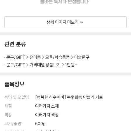
상세 이미지 더보기
관련 분류
문구/GIFT
유아동
교육/학습용품
미술완구
문구/GIFT
가격대별 상품보기
1만원~
품목정보
품명 및 모델명
[행복한 허수아비] 독후활동 만들기 키트
재질
여러가지 소재
색상
여러가지 색상
크기/중량
500g