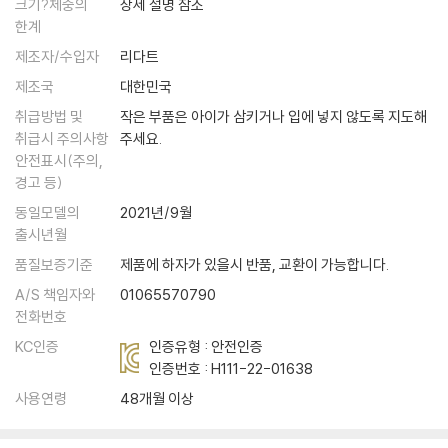
크기?체중의
상세 설명 참조
한계
제조자/수입자
리다트
제조국
대한민국
취급방법 및
작은 부품은 아이가 삼키거나 입에 넣지 않도록 지도해
취급시 주의사항
주세요.
안전표시(주의,
경고 등)
동일모델의
2021년/9월
출시년월
품질보증기준
제품에 하자가 있을시 반품, 교환이 가능합니다.
A/S 책임자와
01065570790
전화번호
KC인증
인증유형 : 안전인증
인증번호 :
H111-22-01638
사용연령
48개월 이상