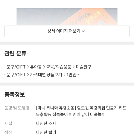
상세 이미지 더보기
관련 분류
문구/GIFT
유아동
교육/학습용품
미술완구
문구/GIFT
가격대별 상품보기
1만원~
품목정보
품명 및 모델명
[마녀 위니와 유령소동] 할로윈 유령의집 만들기 키트
독후활동 집콕놀이 어린이 유아 미술놀이
재질
다양한 소재
색상
다양한 컬러