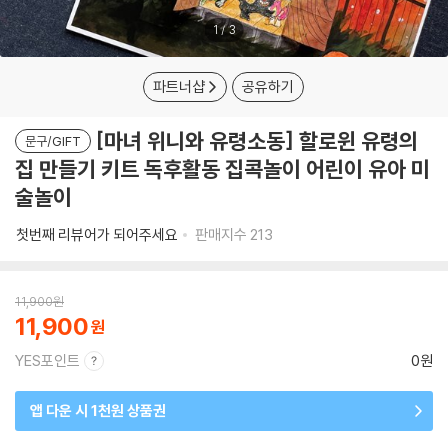
1
/
3
파트너샵
공유하기
[마녀 위니와 유령소동] 할로윈 유령의
문구/GIFT
집 만들기 키트 독후활동 집콕놀이 어린이 유아 미
술놀이
첫번째 리뷰어가 되어주세요
판매지수
213
11,900
원
11,900
YES포인트
0원
앱 다운 시 1천원 상품권