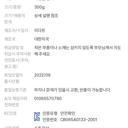
크기/중량
300g
크기?체중의
상세 설명 참조
한계
제조자/수입자
리다트
제조국
대한미국
취급방법 및
작은 부품이나 소재는 삼키지 않도록 부모님께서 지도
취급시 주의사항
해 주세요.
안전표시(주의,
경고 등)
동일모델의
2022/09
출시년월
품질보증기준
하자나 문제가 있을시 교환, 반품이 가능합니다.
A/S 책임자와
01065570790
전화번호
KC인증
인증유형 : 안전확인
인증번호 :
CB065A0133-2001