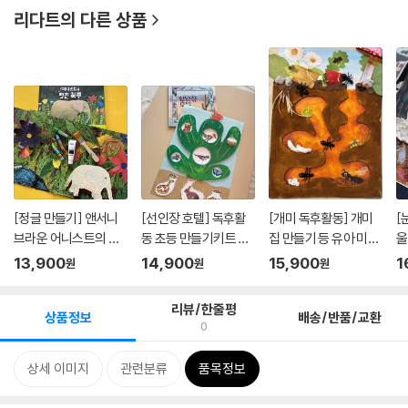
리다트
의 다른 상품
[정글 만들기] 앤서니
[선인장 호텔] 독후활
[개미 독후활동] 개미
[
브라운 어니스트의 멋
동 초등 만들기키트 어
집 만들기 등 유아 미술
울
진 하...
린이...
어...
들기
13,900
14,900
15,900
1
원
원
원
리뷰/한줄평
상품정보
배송/반품/교환
0
상세 이미지
관련분류
품목정보