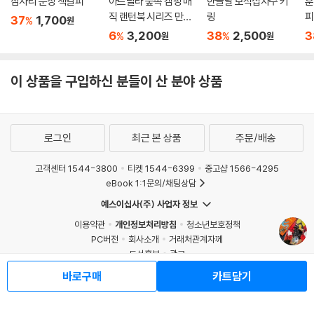
잠자리 문장 책갈피
아트랄라 숲속 캠핑 매
한글날 보석십자수 키
훈
직 랜턴북 시리즈 만들
링
피
37
1,700
%
원
기 DIY 키트
6
3,200
38
2,500
3
%
%
원
원
이 상품을 구입하신 분들이 산 분야 상품
로그인
최근 본 상품
주문/배송
고객센터 1544-3800
티켓 1544-6399
중고샵 1566-4295
eBook 1:1문의/채팅상담
예스이십사(주) 사업자 정보
이용약관
개인정보처리방침
청소년보호정책
PC버전
회사소개
거래처관계자께
도서홍보
광고
Copyright © YES24 Corp. All Rights Reserved.
바로구매
카트담기
MATOM9