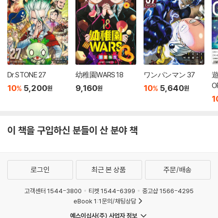
Dr.STONE 27
幼稚園WARS 18
ワンパンマン 37
遊
O
10
5,200
9,160
10
5,640
%
%
원
원
원
1
이 책을 구입하신 분들이 산 분야 책
로그인
최근 본 상품
주문/배송
고객센터 1544-3800
티켓 1544-6399
중고샵 1566-4295
eBook 1:1문의/채팅상담
예스이십사(주) 사업자 정보