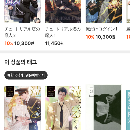
チュ-トリアル塔の
チュ-トリアル塔の
俺だけログイン 1
廢人 2
廢人 1
10
10,300
1
%
원
10
10,300
11,450
%
원
원
이 상품의 태그
#한국작가_일본어번역서