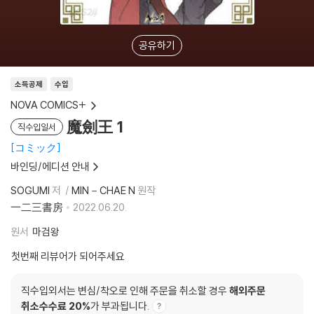
공유하기
소득공제
수입
NOVA COMICS+
魔劍王 1
직수입일서
コミック
바인딩/에디션 안내
SOGUMI
저
MIN－CHAE N
원작
一二三書房
2022.06.20.
원서
마검왕
첫번째 리뷰어가 되어주세요
직수입외서는 변심/착오로 인해 주문을 취소할 경우
해외주문
취소수수료 20%
가 부과됩니다.