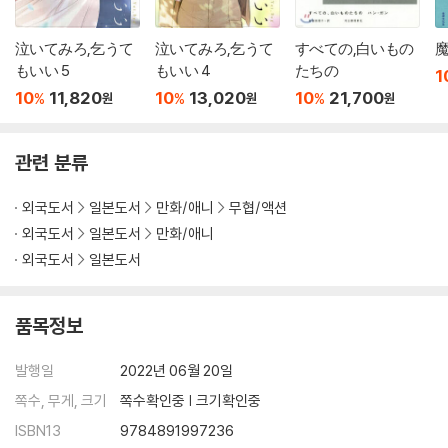
泣いてみろ,乞うて
泣いてみろ,乞うて
すべての,白いもの
もいい 5
もいい 4
たちの
1
10
11,820
10
13,020
10
21,700
%
%
%
원
원
원
관련 분류
외국도서
일본도서
만화/애니
무협/액션
외국도서
일본도서
만화/애니
외국도서
일본도서
품목정보
발행일
2022년 06월 20일
쪽수, 무게, 크기
쪽수확인중 | 크기확인중
ISBN13
9784891997236