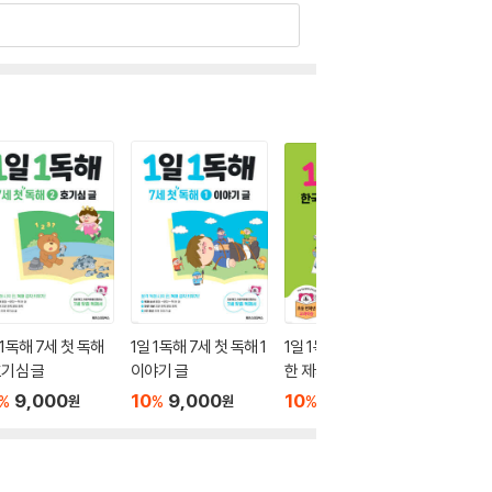
 1독해 7세 첫 독해
1일 1독해 7세 첫 독해 1
1일 1독해 한국사 5 대
1일 1독
호기심 글
이야기 글
한 제국~현대
선 (하)
9,000
10
9,000
10
8,550
10
8
%
%
%
%
원
원
원