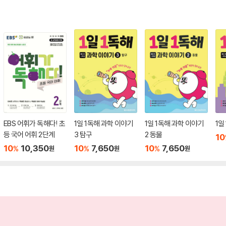
EBS 어휘가 독해다! 초
1일 1독해 과학 이야기
1일 1독해 과학 이야기
1일
등 국어 어휘 2단계
3 탐구
2 동물
10
10
10,350
10
7,650
10
7,650
%
%
%
원
원
원