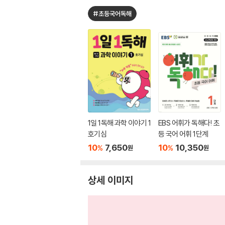
#초등국어독해
1일 1독해 과학 이야기 1
EBS 어휘가 독해다! 초
호기심
등 국어 어휘 1단계
10
7,650
10
10,350
%
%
원
원
상세 이미지