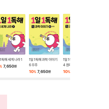
 1독해 세계 나라 1
1일 1독해 과학 이야기
1일 1독해 과학 이야기
똑똑한 
6 우주
4 원리
7,650
10
1
%
%
원
10
7,650
10
7,650
%
%
원
원