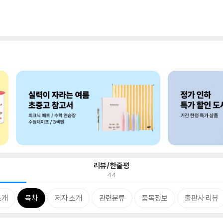
리뷰/한줄평
44
소개
목차
저자 소개
관련분류
품목정보
출판사 리뷰