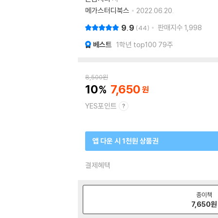
메가스터디북스
2022.06.20.
9.9
판매지수
1,998
44
베스트
1학년 top100 79주
8,500
원
10
7,650
YES포인트
앱 다운 시 1천원 상품권
결제혜택
종이책
7,650
원