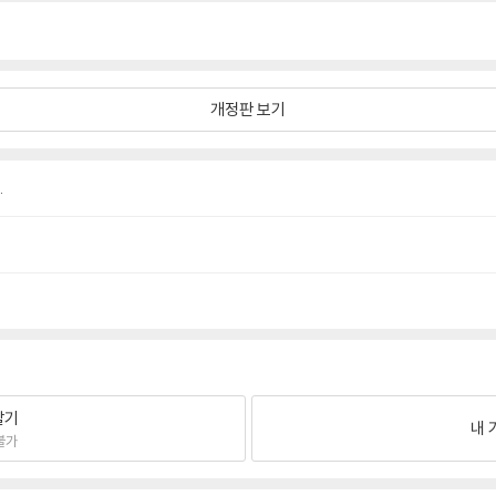
개정판 보기
.
팔기
내 
불가