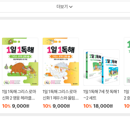
더보기
1일 1독해 그리스 로마
1일 1독해 그리스 로마
1일 1독해 7세 첫 독해 1
1일
신화 2 영웅 헤라클레
신화 1 제우스와 올림포
~2 세트
2 
스의 모험
스 신들
10
9,000
10
9,000
10
18,000
10
%
%
%
원
원
원