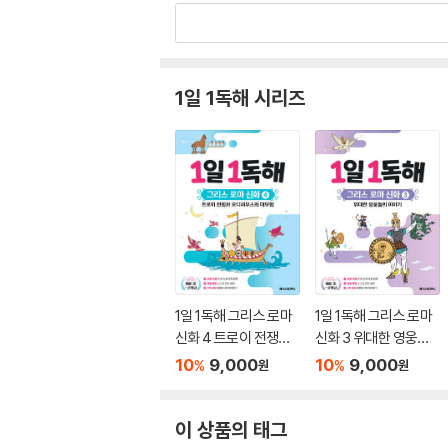
1일 1독해 시리즈
1일 1독해 그리스 로마
1일 1독해 그리스 로마
신화 4 트로이 전쟁과
신화 3 위대한 영웅들
오디세우스의 대모험
의 이야기
10
9,000
10
9,000
%
%
원
원
이 상품의 태그