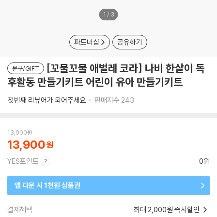
1
/
3
파트너샵
공유하기
[꼬물꼬물 애벌레 코라] 나비 한살이 독
문구/GIFT
후활동 만들기키트 어린이 유아 만들기키트
첫번째 리뷰어가 되어주세요
판매지수
243
13,900
원
13,900
YES포인트
0원
앱 다운 시 1천원 상품권
결제혜택
최대 2,000원 즉시할인