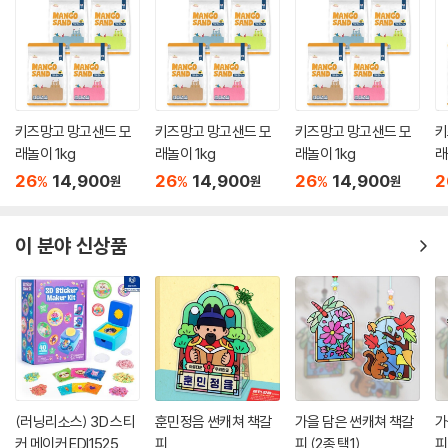
키즈망고 망고샌드 모
키즈망고 망고샌드 모
키즈망고 망고샌드 모
키
래놀이 1kg
래놀이 1kg
래놀이 1kg
래
26
14,900
26
14,900
26
14,900
2
%
%
%
원
원
원
이 분야 신상품
(러닝리소스) 3D 스티
훈민정음 썬캐쳐 책갈
가을 담은 썬캐쳐 책갈
가
커 메이커 EDI1525
피
피 (2종 택1)
피