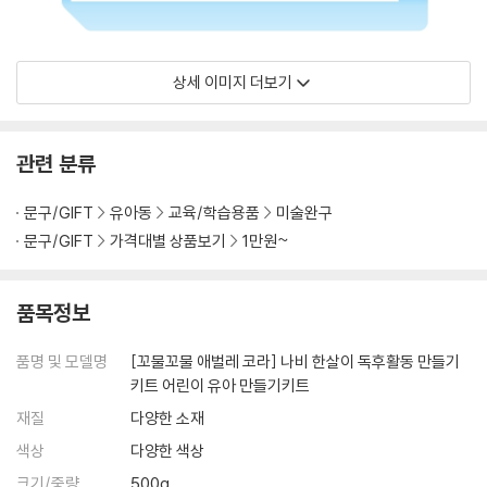
상세 이미지 더보기
관련 분류
문구/GIFT
유아동
교육/학습용품
미술완구
문구/GIFT
가격대별 상품보기
1만원~
품목정보
품명 및 모델명
[꼬물꼬물 애벌레 코라] 나비 한살이 독후활동 만들기
키트 어린이 유아 만들기키트
재질
다양한 소재
색상
다양한 색상
크기/중량
500g