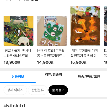
[정글 만들기] 앤서니
[선인장 호텔] 독후활
[개미 독후활동] 개미
[
브라운 어니스트의 멋
동 초등 만들기키트 어
집 만들기 등 유아 미술
울
진 하...
린이...
어...
들기
13,900
14,900
15,900
1
원
원
원
리뷰/한줄평
상품정보
배송/반품/교환
0
상세 이미지
관련분류
품목정보
상세 이미지