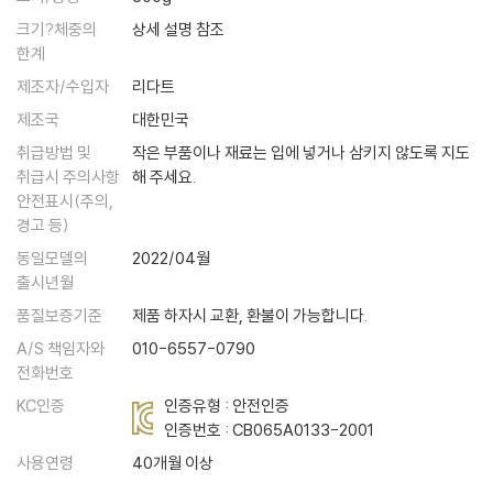
크기?체중의
상세 설명 참조
한계
제조자/수입자
리다트
제조국
대한민국
취급방법 및
작은 부품이나 재료는 입에 넣거나 삼키지 않도록 지도
취급시 주의사항
해 주세요.
안전표시(주의,
경고 등)
동일모델의
2022/04월
출시년월
품질보증기준
제품 하자시 교환, 환불이 가능합니다.
A/S 책임자와
010-6557-0790
전화번호
KC인증
인증유형 : 안전인증
인증번호 :
CB065A0133-2001
사용연령
40개월 이상