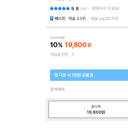
9.8
판매지수
5,958
38
베스트
예술
43위
예술 top20 11주
22,000
원
10
19,800
YES포인트
앱 다운 시 1천원 상품권
결제혜택
종이책
19,800
원