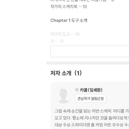
작가의 스케치북 ··· 10
Chapter 1 도구 소개
작가의 도구 ··· 16
펜 ··· 18
연필 ··· 22
종이 ··· 22
TIP 스케치북 한 권을 완성하는 방법 ··· 25
그 외의 필요한 도구들 ··· 26
저자 소개
1
TIP 손목 스트레칭 방법 ··· 27
Chapter 2 기본 학습
저
카콜(임세환)
관심작가 알림신청
선에 대하여 ··· 30
기본 도형 그리기 ··· 35
그림 속에 순간을 담는 어반 스케처. 어디를 
빛에 따른 그림자 표현 ··· 38
오고 있다. 평소에 지나치던 것을 들여다보게 하고, 자유롭게 세상
투시에 대하여 ··· 41
대상 수상 스파이더맨 홈 커밍 아트 우수상 수상