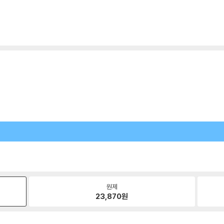
원제
23,870
원