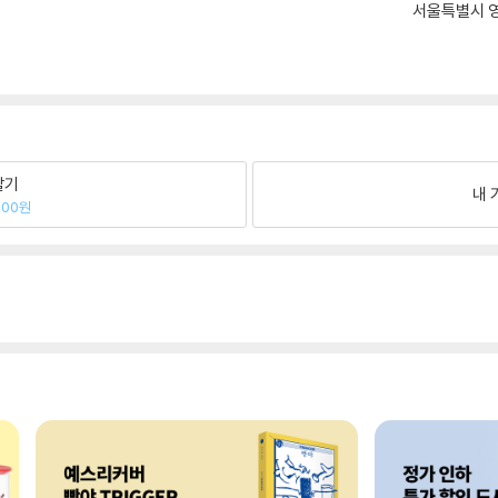
서울특별시 영
팔기
내 
600원