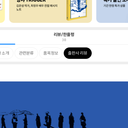
리뷰/한줄평
38
 소개
관련분류
품목정보
출판사 리뷰