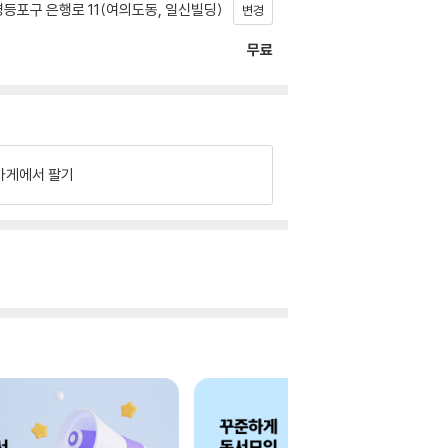
등포구 은행로 11(여의도동, 일신빌딩)
변경
무료
가게에서 팔기