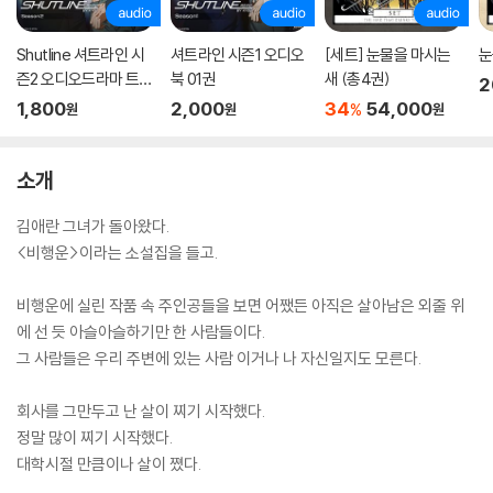
Shutline 셔트라인 시
셔트라인 시즌1 오디오
[세트] 눈물을 마시는
눈
즌2 오디오드라마 트랙
북 01권
새 (총4권)
2
01
1,800
2,000
34
54,000
%
원
원
원
소개
김애란 그녀가 돌아왔다.
<비행운>이라는 소설집을 들고.
비행운에 실린 작품 속 주인공들을 보면 어쨌든 아직은 살아남은 외줄 위
에 선 듯 아슬아슬하기만 한 사람들이다.
그 사람들은 우리 주변에 있는 사람 이거나 나 자신일지도 모른다.
회사를 그만두고 난 살이 찌기 시작했다.
정말 많이 찌기 시작했다.
대학시절 만큼이나 살이 쪘다.