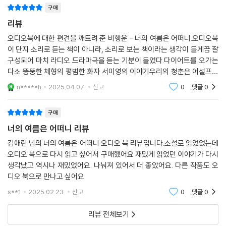
구매
리뷰
오디오북에 대한 편견을 깨트려 준 비행운 - 너의 여름은 어떠니.오디오북
이 단지 소리로 듣는 책이 아니라, 소리로 보는 책이라는 생각이 들게끔 잘
구성되어 마치 라디오 드라마극을 듣는 기분이 들었다.다이어트를 오가는
다소 뚱뚱한 체형의 평범한 화자 서미영의 이야기우리의 청춘은 어설프고
모자르고 때론 착각 속에 있었지만 그래도 예뻤다 라는 생각이 든다.
n*****h
2025.04.07.
신고
0
댓글
0
구매
너의 여름은 어떠니 리뷰
김애란 님의 너의 여름은 어떠니 오디오 북 리뷰입니다.소설로 읽었었는데
오디오 북으로 다시 읽고 싶어서 구매했어요 재밌게 읽었던 이야기가 다시
생각났고 역시나 재밌었어요. 나눠져 있어서 더 좋았어요. 다른 작품도 오
디오 북으로 만나고 싶어요
s**1
2025.02.23.
신고
0
댓글
0
리뷰 전체보기