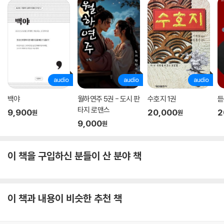
백야
월하연주 5권 - 도시 판
수호지 1권
듣
타지 로맨스
9,900
20,000
2
원
원
9,000
원
이 책을 구입하신 분들이 산 분야 책
이 책과 내용이 비슷한 추천 책