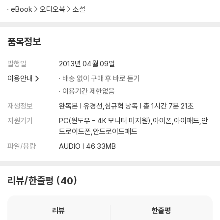
eBook
오디오북
소설
품목정보
발행일
2013년 04월 09일
이용안내
배송 없이 구매 후 바로 듣기
이용기간 제한없음
재생정보
완독본 | 유경선,심규혁 낭독 | 총 1시간 7분 21초
지원기기
PC(윈도우 - 4K 모니터 미지원),아이폰,아이패드,안
드로이드폰,안드로이드패드
파일/용량
AUDIO | 46.33MB
리뷰/한줄평
40
리뷰
한줄평