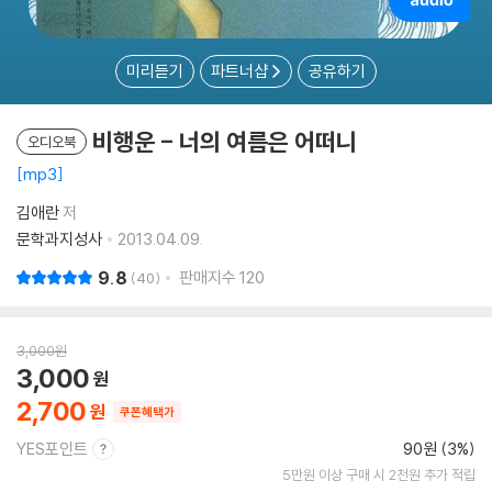
미리듣기
파트너샵
공유하기
비행운 - 너의 여름은 어떠니
오디오북
mp3
김애란
저
문학과지성사
2013.04.09.
9.8
판매지수
120
40
3,000
원
3,000
2,700
쿠폰혜택가
YES포인트
90원 (3%)
5만원 이상 구매 시 2천원 추가 적립