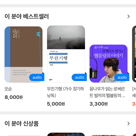
이 분야 베스트셀러
모순
무진기행 (가수 장기하
윤나무가 읽는 로베르
[
낭독)
트 발저의 헬블링의 이
새
8,000
원
야기
5,000
3,300
3
원
원
이 분야 신상품