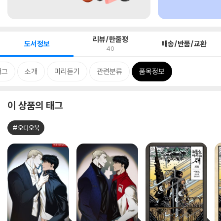
리뷰/한줄평
도서정보
배송/반품/교환
40
태그
소개
미리듣기
관련분류
품목정보
이 상품의 태그
#오디오북