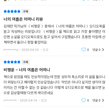
구매
너의 여름은 어떠니 리뷰
김애란 작가님의 ＜비행운＞ 중에서 ＜너의 여름은 어떠니＞ 오디오북을
듣고 작성하는 리뷰입니다. ＜비행운＞을 책으로 읽고 가장 좋아했던 이
단편 소설을 오디오북으로도 듣고 싶어서 구입했습니다. 조용한 아침에 산
책하면서 들으니 정말 좋았어요.
l*******u
2025.04.23.
신고
0
댓글
0
구매
비행운 - 너의 여름은 어떠니
책으로 읽었을 때도 인상적이었는데 전문 성우의 목소리로 이 글을 들으니
더 와닿는다고 해야할지 인상깊었습니다. 악인은 아니다 싶지만 생각이 많
아지는 건 어쩔 수 없는 것 같습니다. 이렇게 오디오북으로 책을 들으면 눈
으로 감상할때랑 다르게 색다르네요.
r******1
2025.04.14.
신고
0
댓글
0