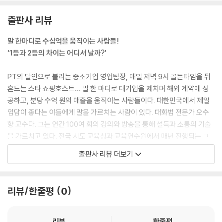
대화가 잘 안 돼서 관계가 삐걱거리는 부부를 자주 보게 된다. 이 들의 공통
출판사 리뷰
점은 상대방의 말에 대한 맞장구가 부족하다는 것이다. 자신이 말을 많이
하고 상대는 그 말을 잘 듣기만을 원한다. 그래서 소통이 되지 않는다. 대화
말 한마디로 수십억을 움직이는 사람들!
에는 ‘1-2-3 법칙’이 있다. 한번 말하고, 두 번 듣고, 세 번 맞장구치라는 것
‘1등과 2등의 차이는 어디서 날까?’
이다.
--- p.70~71
PT의 달인으로 불리는 중소기업 영업팀장, 매일 저녁 9시 골든타임을 뒤
흔드는 스타 쇼핑호스트… 말 한 마디로 대기업을 제치며 해외 계약에 성
유머 감각을 익히기 좋은 방법은 많은 코미디 연극과 공연을 접하는 것이
공하고, 분당 수억 원의 매출을 움직이는 사람들이다. 대한민국에서 제일
다. 대학로에 가서 사람들이 많이 찾는 코미디 공연을 보고 마음껏 웃어보
입담이 좋다는 이들에게 말을 가르치는 사람이 있다. 대화법 전문가 오수
자. 유머 감각이 없고 썰렁한 사람들의 공통점은 어디서, 왜 웃는지를 모른
향 교수다. 그는 연간 100여 회의 강의와 방송을 통해 설득과 소통의 기술
다는 것이다. 때문에 공연장에서 사람들과 함께 동화되어 많이 웃다보면
을 가르치고 있다. 전국 시도 교육청과 교육연수원에서 매년 진행되는 그
유머 감각을 기를 수 있다.
의 강의에는 매번 ‘강의 평가 만점’ ‘최우수 대화법 명강사 선정’이라는 기
출판사 리뷰 더보기
--- p.93
록이 따라붙고 앙코르 요청이 쇄도한다.
협상가를 논할 때 빼놓을 수 없는 우리 역사의 인물 서희 장군 이야기다. 서
원조 국민 MC 이택림과 국민 성우 배한성이
리뷰/한줄평
0
희 장군은 적장과의 협상을 통해 피 한 방울 흘리지 않고 원하는 것을 얻어
적극 추천한 단 한 권의 책!
냈다. 소손녕 또한 전쟁을 치르지 않아도 될 명분을 얻었 다. 전쟁의 승리는
함부로 장담할 수 없기에 그에게도 이득일 수밖에 없다. 이 이야기는 ‘협상
수백억의 수주가 걸린 프레젠테이션에서 지나친 긴장으로 잦은 실수를 연
리뷰
한줄평