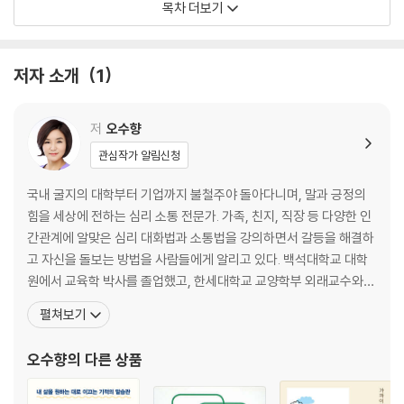
목차 더보기
:: 끌리는 비언어로 무장하라 / 43
:: 말이 바뀌면 인생이 달라진다 / 49
:: 불가능을 가능으로 만들고 싶다면 / 55
저자 소개
1
Chapter 02
잘 들어주는 사람이 말도 잘한다
저
오수향
관심작가 알림신청
:: 묻고, 칭찬하고, 반응하라 / 65
:: 양보다 질이 먼저 / 72
국내 굴지의 대학부터 기업까지 불철주야 돌아다니며, 말과 긍정의
:: 듣기만 해도 졸린 말의 비밀 / 78
힘을 세상에 전하는 심리 소통 전문가. 가족, 친지, 직장 등 다양한 인
:: 마음을 사로잡는 말은 따로 있다 / 84
간관계에 알맞은 심리 대화법과 소통법을 강의하면서 갈등을 해결하
:: 20분에 한 번은 웃겨라 / 91
고 자신을 돌보는 방법을 사람들에게 알리고 있다. 백석대학교 대학
:: 설득은 펀치로 시작해 터치로 끝난다 / 97
원에서 교육학 박사를 졸업했고, 한세대학교 교양학부 외래교수와
:: 어디서든 통하는 설득의 기술 / 103
한국방송통신대학교 프라임칼리지 전담강사를 역임했다. 유수의 기
펼쳐보기
:: 원하는 것을 얻어내는 협상의 노하우 / 110
업과 기관, 학교 등에서 2,000여 회 이상 강연하며 남녀노소 다양한
:: 토론의 기본은 경청 / 116
청중들을 만났다. KBS, TV조선, MBN 등 여러 방송사에서 30여 개
오수향
의 다른 상품
의 프로그램에 출연하였으며, EBS <육아학교 PIN
Chapter 03