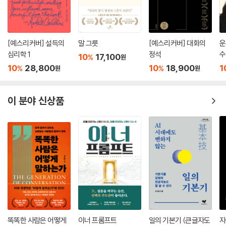
필버그 등 세계적 명사들의 사례가 읽는 재미를 더한다. 더불어 이미 세 번
는 듯한 인상을 주었다는 점이다. 자료를 외우는 것은 잘못이 아니지만, 기
이나 거절한 고객의 입에서 ‘예스’를 외치게 만드는 법, 팽팽한 연봉 협상에
계적으로 되풀이하면 참으로 지루하다. 자료를 외우고 충분히 소화한 뒤,
서 유리한 결과를 이끌어내는 법 등 긴장되는 대화의 순간 바로 사용할 수
그것을 한 단계 뛰어넘는 모습이 나와야 한다. 그때그때 신선한 질문이나
있는 실용적이고 구체적인 조언이 담겨있다.
[예스리커버] 설득의
말 그릇
[예스리커버] 대화의
운
재치 있는 코멘트가 곁들여져야 청중의 반응이 좋다. 그는 프레젠터라기
심리학 1
정석
수
10
17,100
보다는 대본을 그대로 읽는 밋밋한 아나운서로 보여 아쉬웠다.
%
원
10
28,800
10
18,900
1
%
%
원
원
--- p.200
방송국의 방청객들이 흔하게 내는 소리가 있다. ‘음, 아, 오’ 하는 리액션 소
이 분야 신상품
리다. 이는 누구든지 어디에서나 쉽게 따라할 수 있다는 장점이 있다. ‘음
~’이라고 하면 코에서 머리 언저리와 얼굴 전체에 파동이 전달되어 소리가
깊어지게 된다. ‘아~’라고 하면 입 안에 공간이 많이 확보되어 역시 깊은 소
리와 울림 있는 음성을 낼 수 있다. ‘오~’라고 하면 턱의 움직임을 도와주게
되어 발음을 유연하게 만들어준다.
--- p.235
똑똑한 사람은 어떻게
이너 프롬프트
일의 기본기 (큰글자도
자