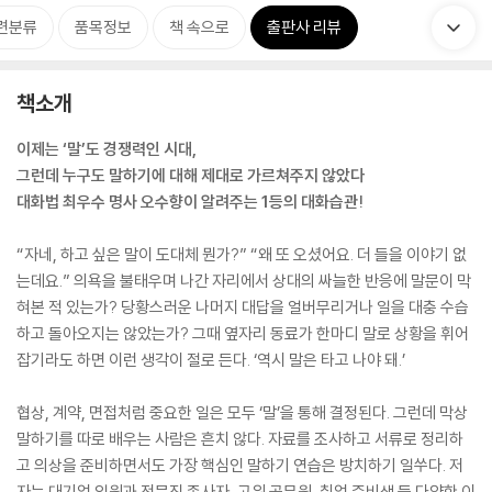
련분류
품목정보
책 속으로
출판사 리뷰
책소개
이제는 ‘말’도 경쟁력인 시대,
그런데 누구도 말하기에 대해 제대로 가르쳐주지 않았다
대화법 최우수 명사 오수향이 알려주는 1등의 대화습관!
“자네, 하고 싶은 말이 도대체 뭔가?” “왜 또 오셨어요. 더 들을 이야기 없
는데요.” 의욕을 불태우며 나간 자리에서 상대의 싸늘한 반응에 말문이 막
혀본 적 있는가? 당황스러운 나머지 대답을 얼버무리거나 일을 대충 수습
하고 돌아오지는 않았는가? 그때 옆자리 동료가 한마디 말로 상황을 휘어
잡기라도 하면 이런 생각이 절로 든다. ‘역시 말은 타고 나야 돼.’
협상, 계약, 면접처럼 중요한 일은 모두 ‘말’을 통해 결정된다. 그런데 막상
말하기를 따로 배우는 사람은 흔치 않다. 자료를 조사하고 서류로 정리하
고 의상을 준비하면서도 가장 핵심인 말하기 연습은 방치하기 일쑤다. 저
자는 대기업 임원과 전문직 종사자, 고위 공무원, 취업 준비생 등 다양한 이