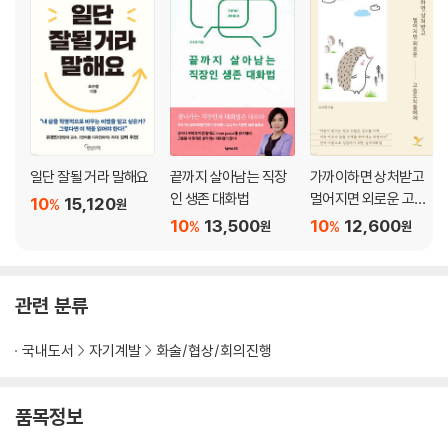
상대를 내 편으로 만드는 한 마디
:: 잘 잡은 키워드 하나가 열 마디보다 낫다 / 125
:: 3천900원짜리 도시락이 잘 팔리는 이유 / 131
:: 탄탄한 플롯에서 나오는 스토리텔링 / 137
:: 본질에 충실해야 통한다 / 144
:: ‘예스’를 부르는 반복의 힘 / 149
:: 가려운 곳을 정확히 긁어주는 질문 / 155
일단 잘될 거라 말해요
끝까지 살아남는 직장
가까이하면 상처받고
:: 득이 되는 대화를 싫어하는 사람은 없다 / 161
인 생존 대화법
멀어지면 외로운 고슴
10
15,120
%
원
도치들에게
10
13,500
10
12,600
%
%
원
원
Chapter 04
콘텐츠의 깊이가 말의 깊이를 결정한다
관련 분류
:: 누구나 출발점은 똑같다 / 169
:: 무대에 오른 뮤지컬 배우처럼 / 175
국내도서
자기계발
화술/협상/회의진행
:: 궁금하게 만들면 성공한 것이다 / 182
:: 누군가 내게 직업을 묻는다면 / 188
:: 인문학 습관이 최고의 자산 / 194
품목정보
:: 어머니의 밥상 같은 한 마디/ 199