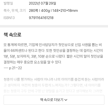
:: 대화의 기본은 KISS / 205
발행일
2022년 07월 29일
:: 참기름 바른 듯 반짝이는 비유 / 210
쪽수, 무게, 크기
280쪽 | 400g | 148*210*18mm
:: 웅변의 시대는 지나갔다 / 216
ISBN13
9791164161218
:: 펄떡이는 열정을 보여주어라 / 222
Chapter 05
책 속으로
좋은 목소리는 타고 나는 것이 아니다
모 통계에 따르면, 기업체 인사담당자가 첫인상으로 신입 사원을 뽑는 비
:: 공명 목소리가 사람을 끌어당긴다 / 231
율이 66퍼센트나 된다고 한다. 또한 첫인상을 결정하는 데 걸리는 시간이
:: 귀를 사로잡는 존재감 - 이병헌·이서진 / 237
1분, 5분, 보자마자, 3분, 10분 순으로 나왔다. 짧은 시간의 말이 첫인상을
:: 청춘이라면 투명한 바다처럼 - 송중기·김수현 / 243
결정하는 매우 중요한 요소임을 알 수 있다.
:: 끼 넘치는 아나테이너 보이스 - 김성주·전현무 / 249
--- p.21~22
:: 깨방정 입담의 개그 MC - 유재석·김구라 / 254
:: 꾸미지 말고, 본능적으로 - 정윤정·이민웅 / 260
청중이 나를 평가하는 사람이 아니라 나의 이야기를 즐겁게 듣는 사람이라
:: 냉철하고 이성적인 말의 힘 - 손석희·김주하 / 265
고 생각하자. 여전히 청중이 두렵게 느껴지는가? 그렇다면, 내 이야기를
:: 부드럽게 어루만지는 소리 - 이금희·성시경 / 271
듣는 청중이 구두 안에 구멍 난 양말을 숨기고 있다고 생각해보자. 그러면
마음이 편해져서 자신의 능력을 잘 발휘해 말할 수 있다.
책 속으로 더보기
--- p.41