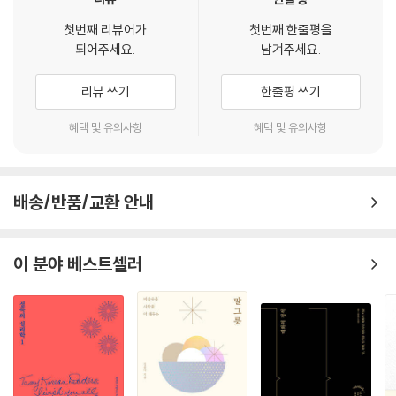
의 힘’이 얼마나 대단한지를 잘 보여준다.
발한 후 트라우마에 시달리던 한 직장인은 저자와의 상담을 통해 말하기
--- p.111
첫번째 리뷰어가
첫번째 한줄평을
울렁증을 극복했다. 지방대 출신에 학점마저 좋지 않아 서류 전형조차 쉽
되어주세요.
남겨주세요.
지 않았던 대학생은 저자에게 자신의 강점 딱 한 가지를 내세우는 말하기
프레젠테이션은 물론 홈쇼핑에서 빠질 수 없는 것이 바로 스토리텔링이다.
전략을 배워 성장세인 국내 대기업에 입사했다.
리뷰 쓰기
한줄평 쓰기
스토리텔링은 단순한 사실을 나열하는 것 이상의 감동과 몰입 효과를 낸
다. 마치 인기 드라마에 빠지는 듯한 행복감마저 자아내게 한다. 그래서 청
“말은 원래 타고 나는 것 아닌가요?” “저도 말을 잘할 수 있을까요?” 오수
혜택 및 유의사항
혜택 및 유의사항
중은 뻣뻣하게 사실만 나열할 때는 등을 돌리지만 스토리텔링에는 환호하
향 교수가 대화법 컨설팅 중 가장 자주 듣는 질문이다. 언제나 “뛰어난 말
고 열광한다.
재주는 연습으로 만들어진다”고 답하는 오 교수는 수년간 전파한 소통의
--- p.140
비법을 한 곳에 모아 책으로 냈다.
배송/반품/교환 안내
국민 MC하면 누구나 유재석을 떠올린다. 그는 수많은 예능 프로에서 깔끔
판매 수익을 단숨에 3배로 높인 매출왕의 비결은 무엇이었을까? 까다로운
하고 매끄러운 진행으로 많은 시청자의 눈을 사로잡고 있다. 현재 그가 진
수술을 기다리는 환자 앞에서 의사는 어떻게 이야기해야 신뢰받을 수 있을
이 분야 베스트셀러
행하는 프로만 봐도, 그가 왜 우리나라 최고의 MC인지 알 수 있다. 그의 장
까? 이처럼 현실에서 맞닥뜨리게 되는 물음에 대해 저자는 직접 상담한 사
점은 여느 MC와 달리 게스트를 편하게 한다는 점이다. 앞으로 나서서 많
례를 토대로 설명한다. 한편 유재석, 김구라, 손석희와 같은 유명인의 말하
은 말을 내뱉는 일이 없다. 그러면서 꼭 필요한 말을 적재적소에 던지는 재
기 스타일을 경청, 직설, 냉철 등의 키워드로 분석했으며, 미국 대통령 중
능이 뛰어나다.
에서도 명연설가로 꼽히는 버락 오바마, 말더듬이에 혀 짧은 소리를 냈었
--- p.169
지만 꾸준한 훈련으로 콤플렉스를 극복한 윈스턴 처칠, 무명 시절 영화감
독처럼 차려입고 영화감독처럼 근사하게 말해 영화 섭외를 따낸 스티븐 스
문제는 두 가지였다. 우선 그가 대본을 외운 그대로 무미건조하게 반복하