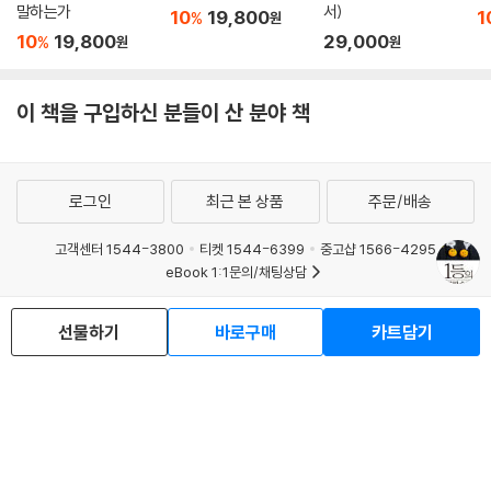
말하는가
서)
10
19,800
1
%
원
10
19,800
29,000
%
원
원
이 책을 구입하신 분들이 산 분야 책
로그인
최근 본 상품
주문/배송
고객센터 1544-3800
티켓 1544-6399
중고샵 1566-4295
eBook 1:1문의/채팅상담
예스이십사(주) 사업자 정보
선물하기
바로구매
카트담기
이용약관
개인정보처리방침
청소년보호정책
PC버전
회사소개
거래처관계자께
도서홍보
광고
Copyright © YES24 Corp. All Rights Reserved.
MATOM3