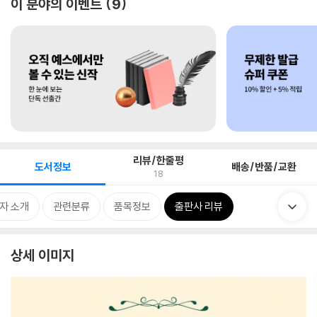
이 분야의 이벤트
9
리뷰/한줄평
도서정보
배송/반품/교환
18
자 소개
관련분류
품목정보
출판사 리뷰
상세 이미지