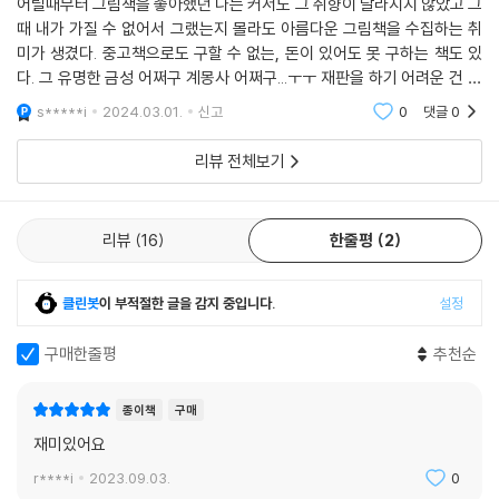
어릴때부터 그림책을 좋아했던 나는 커서도 그 취향이 달라지지 않았고 그
이처럼 안데르센의 원문을 충실히 옮긴 텍스트와 찰스 산토레의 섬세하고
때 내가 가질 수 없어서 그랬는지 몰라도 아름다운 그림책을 수집하는 취
특별한 그림이 합쳐진 어린이작가정신 클래식 『인어공주』는 어린 시절뿐
미가 생겼다. 중고책으로도 구할 수 없는, 돈이 있어도 못 구하는 책도 있
아니라 어른이 되어서도 함께할 가치가 있는 명품 그림책입니다.
다. 그 유명한 금성 어쩌구 계몽사 어쩌구...ㅜㅜ 재판을 하기 어려운 건 작
가들마다 일일이 재계약을 해야하는 문제라든지 곤란한 점들이 있다고 한
s*****i
2024.03.01.
신고
0
댓글
0
다. 그냥 그리움
리뷰 전체보기
리뷰
16
한줄평
2
클린봇
이 부적절한 글을 감지 중입니다.
설정
구매한줄평
추천순
종이책
구매
재미있어요
r****i
2023.09.03.
0