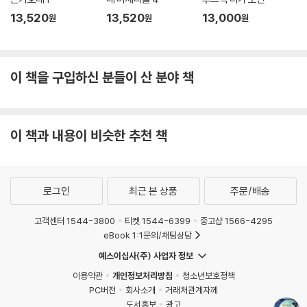
13,520
13,520
13,000
원
원
원
이 책을 구입하신 분들이 산 분야 책
이 책과 내용이 비슷한 추천 책
로그인
최근 본 상품
주문/배송
고객센터 1544-3800
티켓 1544-6399
중고샵 1566-4295
eBook 1:1문의/채팅상담
예스이십사(주) 사업자 정보
이용약관
개인정보처리방침
청소년보호정책
PC버전
회사소개
거래처관계자께
도서홍보
광고