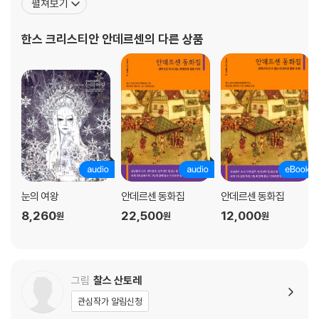
펼쳐보기
서 글쓰기에 집중하게 된다. 1822년 완성한 희곡 『알프솔』은 상연에
적합하지 않다는 평을 들었지만, 그의 재능을 알아본 정치가 요나스
한스 크리스티안 안데르센
의 다른 상품
콜린과 국왕 프레데리크 6세의 도움으로 본격적
눈의 여왕
안데르센 동화집
안데르센 동화집
8,260
22,500
12,000
원
원
원
그림
찰스 산토레
관심작가 알림신청