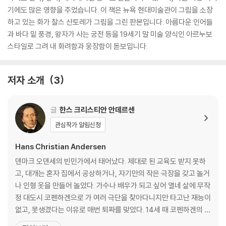
기에도 많은 영향을 주었습니다. 이 책은 뉴욕 현대미술관이 그림을 소장
하고 있는 화가 찰스 산토레가 그림을 그린 판본입니다. 아름다운 인어들
과 바다 밑 풍경, 왕자가 사는 궁전 등을 19세기 말 미술 양식인 아르누보
스타일로 그려 내 화려함과 웅장함이 돋보입니다.
저자 소개
3
글
한스 크리스티안 안데르센
관심작가 알림신청
Hans Christian Andersen
덴마크 오덴세의 빈민가에서 태어났다. 제대로 된 교육도 받지 못하
고, 대개는 혼자 집에서 공상하거나, 자기만의 작은 극장을 갖고 놀거
나 인형 옷을 만들어 놀았다. 가수나 배우가 되고 싶어 열네 살에 무작
정 대도시 코펜하겐으로 가 여러 극단을 찾아다니지만 타고난 재능이
없고, 못생겼다는 이유로 매번 퇴짜를 맞았다. 14세 때 코펜하겐의 덴
마크 왕립 극장의 단원이 되어 배우의 꿈을 키우지만 변성기가 오면