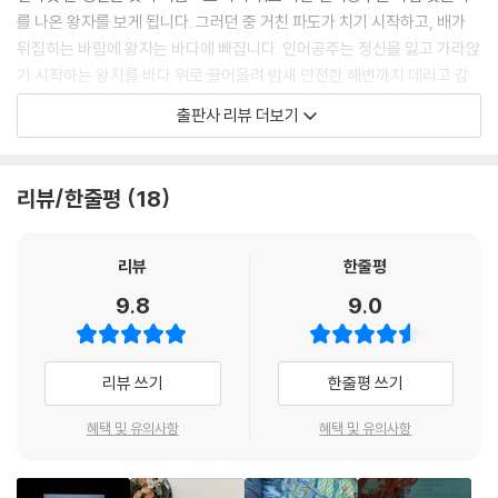
를 나온 왕자를 보게 됩니다. 그러던 중 거친 파도가 치기 시작하고, 배가
뒤집히는 바람에 왕자는 바다에 빠집니다. 인어공주는 정신을 잃고 가라앉
기 시작하는 왕자를 바다 위로 끌어올려 밤새 안전한 해변까지 데리고 갑
니다. 하지만 갑자기 다른 소녀들이 나타나는 바람에 인어공주는 왕자 앞
출판사 리뷰 더보기
에 모습을 드러내지도 못하고 바다 밑으로 돌아옵니다.
왕자를 사랑하게 된 인어공주는 사람이 되어 왕자 앞에 나타나고 싶습니
리뷰/한줄평
18
다. 인어들끼리의 화려한 무도회도 지루하기만 합니다. 왕자에 대한 그리
움을 견디지 못한 인어공주는 바다 마녀를 찾아가 사람이 될 수 있는 약을
받습니다. 하지만 대신 마녀에게 목소리를 빼앗깁니다.
리뷰
한줄평
9.8
9.0
약을 마시고 사람이 된 인어공주는 소원대로 왕자를 만나지만, 목소리를
빼앗긴 탓에 왕자를 구해준 사람이 자신이라는 것을 밝힐 수가 없습니다.
왕자의 마음은 온통 해변에서 만났던 소녀에게 기울어져 있습니다. 그 소
리뷰 쓰기
한줄평 쓰기
녀가 자신의 목숨을 구해 준 사람이라고 생각하고 있기 때문입니다. 인어
공주의 사랑은 이루어질 수 있을까요?
혜택 및 유의사항
혜택 및 유의사항
안데르센은 사랑했지만 맺어질 수 없었던 ‘리보’라는 여성을 그리며 자신