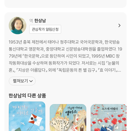
역
한상남
관심작가 알림신청
1953년 충북 제천에서 태어나 청주대학교 국어국문학과, 한국방송
통신대학교 영문학과, 중앙대학교 신문방송대학원을 졸업하였다. 19
79년에 『한국문학』으로 등단하여 시인이 되었고, 1995년 MBC 창
작동화대상을 수상하며 동화작가가 되었다. 저서로는 시집 『눈물의
혼』, 『지상은 아름답다』 외에 『독립운동의 튼 별 김구』 『효 이야기』
『단추와 단춧구멍』, 『나는 뚝배기예요』『간송 선생님이 다시 찾은 우
펼쳐보기
리 문화유산 이야기』, 『저것이 무엇인고-그림이 된 예술가 나혜석 이
야기』 등 어린이를 위한 책이 여러 권 있다. 옮긴 책으로는 『이상한 나
한상남
의 다른 상품
라의 앨리스』 『오즈의 마법사』『피노키오』