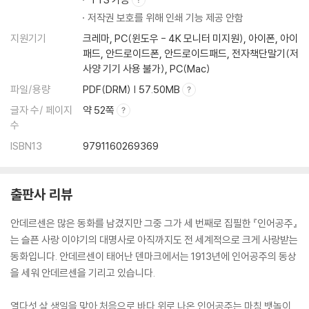
저작권 보호를 위해 인쇄 기능 제공 안함
지원기기
크레마, PC(윈도우 - 4K 모니터 미지원), 아이폰, 아이
패드, 안드로이드폰, 안드로이드패드, 전자책단말기(저
사양 기기 사용 불가), PC(Mac)
파일/용량
PDF(DRM) | 57.50MB
글자 수/ 페이지
약 52쪽
수
ISBN13
9791160269369
출판사 리뷰
안데르센은 많은 동화를 남겼지만 그중 그가 세 번째로 집필한 『인어공주』
는 슬픈 사랑 이야기의 대명사로 아직까지도 전 세계적으로 크게 사랑받는
동화입니다. 안데르센이 태어난 덴마크에서는 1913년에 인어공주의 동상
을 세워 안데르센을 기리고 있습니다.
열다섯 살 생일을 맞아 처음으로 바다 위로 나온 인어공주는 마침 뱃놀이