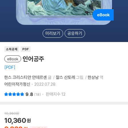
미리보기
공유하기
소득공제
PDF
인어공주
eBook
PDF
한스 크리스티안 안데르센
글
찰스 산토레
그림
한상남
역
어린이작가정신
2022.07.28.
9.8
판매지수
12
18
10,360
원
10,360