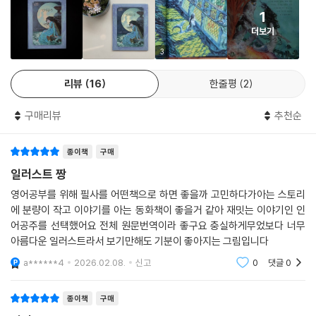
의 분신을 표현하는 마음으로『인어공주』를 썼다고 합니다. 그래서일까요?
1
인어공주의 사랑 이야기는 짧은 분량에도 불구하고 읽는 사람들에게 진정
더보기
성을 느끼게 하고 큰 울림을 가져다 주어 지금까지도 연극, 영화, 애니메이
션 등으로 만들어지고 있으며, 다른 사랑 이야기에도 많은 영향을 주었습
3
니다.
리뷰
16
한줄평
2
어린이작가정신 클래식 시리즈 『인어공주』는 뉴욕 현대미술관이 그림을
구매리뷰
추천순
소장하고 있는 화가 찰스 산토레가 그림을 그린 판본으로, 아름다운 인어
들과 바다 밑 풍경, 왕자가 사는 궁전 등을 19세기 말 미술 양식인 아르누
종이책
구매
보 스타일로 그려 내 화려함과 웅장함을 한껏 뽐냅니다. 아르누보 양식이
란 유럽의 전통적 양식을 거부하고, 자연으로부터 영감을 얻어 자유로운
일러스트 짱
아름다움을 표현하고자 한 미술 풍조로 담쟁이덩굴 등의 식물이나 불꽃,
영어공부를 위해 필사를 어떤책으로 하면 좋을까 고민하다가아는 스토리
물결 무늬 등을 이용해 유연하고 부드러우면서도 화려한 그림들을 탄생시
에 분량이 작고 이야기를 아는 동화책이 좋을거 같아 재밋는 이야기인 인
켰습니다. 찰스 산토레는 대표적인 아르누보 화가인 알폰tm 무하와 오스
어공주를 선택했어요 전체 원문번역이라 좋구요 충실하게무었보다 너무
카 와일드의 『살로메』 삽화를 그린 것으로 유명한 오브리 비어즐리, 그리
아름다운 일러스트라서 보기만해도 기분이 좋아지는 그림입니다
고 구스타프 클림트의 그림 등에서 영향을 받아 『인어공주』를 그렸습니다.
a******4
2026.02.08.
신고
0
댓글
0
텍스트에 따른 그림의 색채 변화를 살펴보는 것도 이 책을 보는 포인트입
종이책
구매
니다. 찰스 산토레는 창백함을 간직한 신비로운 푸른색과 녹색으로 바다의