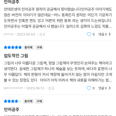
인어공주
왕이 사는 세계를 표현하고, 햇빛을 연상시키는 금색과 붉은색으로 왕자가
사는 인간 세계를 표현했습니다. 또한 세심한 연출로 가득한 이 책은 페이
안데르센의 인어공주 원작이 궁금해서 찾아왔습니다인어공주 이야기에도
많은 버전의 이야기가 많은데요~어느 동화든지 원작은 어딘가 기묘하기
지를 채운 색만으로도 인어공주가 겪는 심리의 변화를 느낄 수 있게 구성
도하면서 잔혹한 면도 있고 어른의 위한 동화 라는 생각이 드는바입니다.
되어 있습니다. 바다 아래에서 인간 세계를 모르고 살 때의 인어공주가 등
인어공주는 어떨까 궁금해서 사 봤습니다. 일러스트 삽화의 느낌도 작품이
장할 때는 바탕색을 푸른 색조로(본문 26~27쪽, 34~35쪽), 바다 위 인
랑 잘 어울리는 색감과 그림으로이야기에 분위기를 더욱 살려 주는 것 같
간 세계로 나온 인어공주의 이야기가 펼쳐질 때는 붉은 색조로(본문 20~
r****i
2023.09.03.
신고
0
댓글
0
습니다.
21쪽), 그리고 인어공주가 인간이 되어 왕자를 만나고 싶은 마음이 절정에
달했을 때는 두 색조가 섞인 보라색을 바탕색으로 칠해 인어공주의 절실한
종이책
구매
마음을 표현했습니다(본문 30~31쪽).
압도적인 그림
그림이 너무 아릅다운 그림책, 정말 그림책이 무엇인지 보여주는 책이라고
또 인어공주가 왕자를 포기하고 물거품이 되어 사라지기를 결심하는 부분
생각한다. 섬세한 그림체가 하나의 예술을 보는 듯하며, 바다의 표현이 너
에서는 강렬한 금색에서 점차적으로 바랜 금색을 바탕색으로 이용해 땅도
무 아름답다. 책의 판형이 커서 책장에 들어가지 않는 점이 아쉽지만 크게
바다도 아닌, 하늘에 가까워지며 물거품이 되는 인어공주의 존재감을 나타
볼 수 있는 장점도 있다. 아이가 아직 어려서 책의 내용을 이해하기는 힘들
냈습니다.(본문 50쪽)
지만 그림을 보는 것만으로도 심미안적인 눈을 길러줄 수 있을 것이라고
m********1
2023.08.13.
신고
0
댓글
0
기대한다.
양쪽 세계의 대비를 보색으로, 인어공주의 심리 변화를 색조의 변화로 표
종이책
구매
현해 인어공주의 사랑이 얼마나 힘겨운지를 더욱 도드라지게 강조한 것입
니다.
인어공주