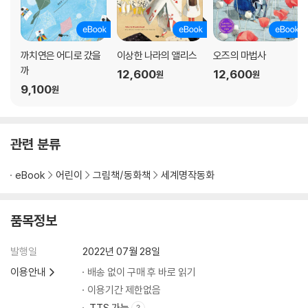
까치연은 어디로 갔을
이상한 나라의 앨리스
오즈의 마법사
까
12,600
12,600
원
원
9,100
원
관련 분류
eBook
어린이
그림책/동화책
세계명작동화
품목정보
발행일
2022년 07월 28일
이용안내
배송 없이 구매 후 바로 읽기
이용기간 제한없음
TTS 가능