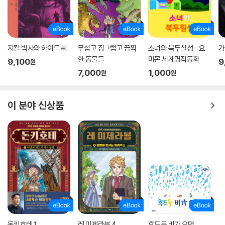
지킬 박사와 하이드 씨
무섭고 징그럽고 끔찍
소녀와 북두칠성 - 요
가
한 동물들
미몬 세계명작동화
9,100
9
원
7,000
1,000
원
원
이 분야 신상품
돈키호테 1
레 미제라블 4
후드득 비가 오면