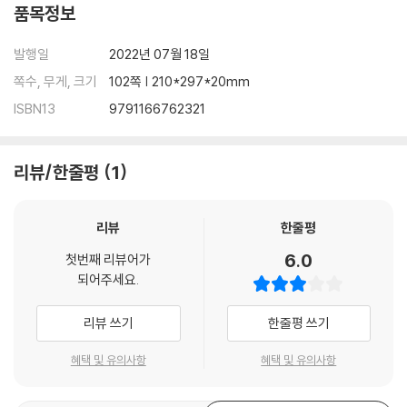
품목정보
발행일
2022년 07월 18일
쪽수, 무게, 크기
102쪽 | 210*297*20mm
ISBN13
9791166762321
리뷰/한줄평
1
리뷰
한줄평
6.0
첫번째 리뷰어가
되어주세요.
리뷰 쓰기
한줄평 쓰기
혜택 및 유의사항
혜택 및 유의사항