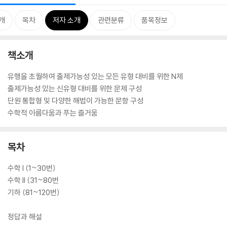
개
목차
저자 소개
관련분류
품목정보
책소개
유행을 초월하여 출제가능성 있는 모든 유형 대비를 위한 N제
출제가능성 있는 신유형 대비를 위한 문제 구성
단원 통합형 및 다양한 해법이 가능한 문항 구성
수학적 아름다움과 푸는 즐거움
목차
수학 I (1~30번)
수학 II (31~80번
기하 (81~120번)
정답과 해설