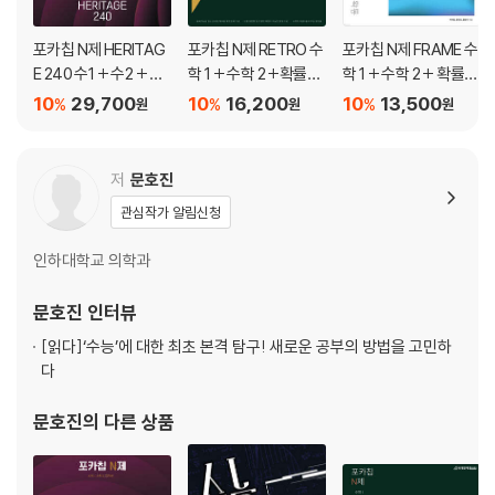
포카칩 N제 HERITAG
포카칩 N제 RETRO 수
포카칩 N제 FRAME 수
E 240 수1 + 수2 + 미
학 1 + 수학 2 +확률과
학 1 + 수학 2 + 확률과
적분
통계
통계
10
29,700
10
16,200
10
13,500
%
%
%
원
원
원
저
문호진
관심작가 알림신청
인하대학교 의학과
문호진
인터뷰
[읽다]
‘수능’에 대한 최초 본격 탐구! 새로운 공부의 방법을 고민하
다
문호진
의 다른 상품