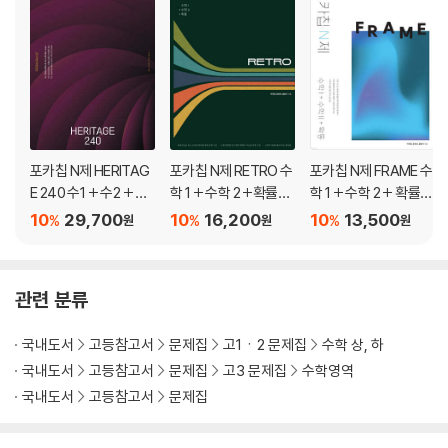
포카칩 N제 HERITAG
포카칩 N제 RETRO 수
포카칩 N제 FRAME 수
E 240 수1 + 수2 + 미
학 1 + 수학 2 +확률과
학 1 + 수학 2 + 확률과
적분
통계
통계
10
29,700
10
16,200
10
13,500
%
%
%
원
원
원
관련 분류
국내도서
고등참고서
문제집
고1ㆍ2 문제집
수학 상, 하
국내도서
고등참고서
문제집
고3 문제집
수학영역
국내도서
고등참고서
문제집