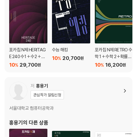
포카칩 N제 HERITAG
수능 해킹
포카칩 N제 RETRO 수
E 240 수1 + 수2 + 미
학 1 + 수학 2 +확률과
10
20,700
%
원
적분
통계
10
29,700
10
16,200
%
%
원
원
저
홍용기
관심작가 알림신청
서울대학교 컴퓨터공학과
홍용기
의 다른 상품