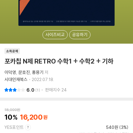
사이즈비교
공유하기
소득공제
포카칩 N제 RETRO 수학1 + 수학2 + 기하
이덕영
문호진
홍용기
저
시대인재북스
2022.07.18.
6.0
판매지수
24
1
18,000
원
10
16,200
YES포인트
540원 (3%)