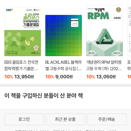
EBS 올림포스 전국연
BLACKLABEL 블랙라
개념원리 RPM 알피엠
포
합학력평가 기출문제
벨 고등수학 공식집 (2
고등 수학 (하) (2024
학
집 수학(고1) (2026
025년용)
년용)
10
13,950
10
9,000
10
13,050
1
%
%
%
원
원
원
년)
이 책을 구입하신 분들이 산 분야 책
로그인
최근 본 상품
주문/배송