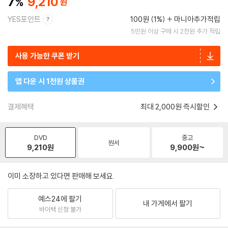
7
9,210
YES포인트
100원 (1%)
마니아추가적립
5만원 이상 구매 시 2천원 추가 적립
사용 가능한 쿠폰 받기
앱 다운 시 1천원 상품권
결제혜택
최대 2,000원 즉시할인
DVD
중고
원서
9,210
원
9,900
원~
이미 소장하고 있다면 판매해 보세요.
예스24에 팔기
내 가게에서 팔기
바이백 신청 불가