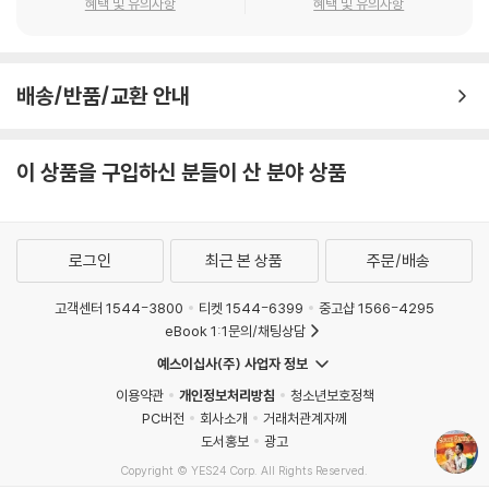
혜택 및 유의사항
혜택 및 유의사항
배송/반품/교환 안내
이 상품을 구입하신 분들이 산 분야 상품
로그인
최근 본 상품
주문/배송
고객센터 1544-3800
티켓 1544-6399
중고샵 1566-4295
eBook 1:1문의/채팅상담
예스이십사(주) 사업자 정보
이용약관
개인정보처리방침
청소년보호정책
PC버전
회사소개
거래처관계자께
도서홍보
광고
Copyright © YES24 Corp. All Rights Reserved.
MATOM11