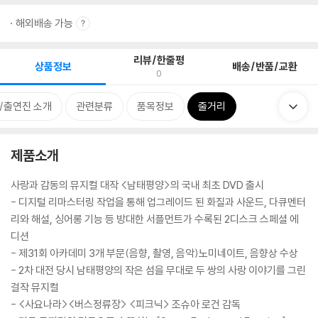
해외배송 가능
리뷰/한줄평
상품정보
배송/반품/교환
0
/출연진 소개
관련분류
품목정보
줄거리
제품소개
사랑과 감동의 뮤지컬 대작 <남태평양>의 국내 최초 DVD 출시
- 디지털 리마스터링 작업을 통해 업그레이드 된 화질과 사운드, 다큐멘터
리와 해설, 싱어롱 기능 등 방대한 서플먼트가 수록된 2디스크 스페셜 에
디션
- 제31회 아카데미 3개 부문(음향, 촬영, 음악)노미네이트, 음향상 수상
- 2차 대전 당시 남태평양의 작은 섬을 무대로 두 쌍의 사랑 이야기를 그린
걸작 뮤지컬
- <사요나라><버스정류장> <피크닉> 조슈아 로건 감독