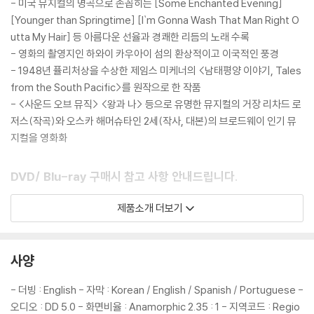
- 미국 뮤지컬의 명곡으로 손꼽히는 [Some Enchanted Evening]
[Younger than Springtime] [I`m Gonna Wash That Man Right O
utta My Hair] 등 아름다운 선율과 경쾌한 리듬의 노래 수록
- 영화의 촬영지인 하와이 카우아이 섬의 환상적이고 이국적인 풍경
- 1948년 퓰리처상을 수상한 제임스 미케너의 <남태평양 이야기, Tales
from the South Pacific>를 원작으로 한 작품
- <사운드 오브 뮤직> <왕과 나> 등으로 유명한 뮤지컬의 거장 리차드 로
저스(작곡)와 오스카 해머슈타인 2세(작사, 대본)의 브로드웨이 인기 뮤
지컬을 영화화
DVD/ Blu-ray 구매시 참고 사항 안내드립니다.
※ 4K블루레이, 3D 블루레이 재생 관련 안내
제품소개 더보기
1) 4K UHD 디스크는 대용량의 데이터 전송이 필요하므로 4K전용 플레
이어를 사용하셔야 합니다. 더불어 플레이어 소프트웨어 최신 버전의 업데
이트, 대용량 케이블 사용이 필수입니다.
사양
2) 3D 블루레이는 전용 플레이어와 3D 지원 TV를 통해서만 재생 가능합
니다.
- 더빙 : English - 자막 : Korean / English / Spanish / Portuguese -
오디오 : DD 5.0 - 화면비율 : Anamorphic 2.35 : 1 - 지역코드 : Regio