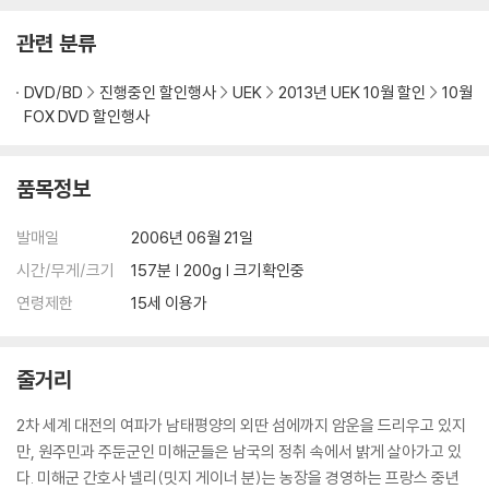
를 마른 천으로 닦으시거나, DVD 클리너 등 전용 제품을 이용하면 대부분
다큐멘터리 : Vintage Stage Excerpt - I’m Gonna Wash that Man
관련 분류
해결됩니다.
Right Outa My Hair, Finale, Some Enchated Evening & A Wonde
3) 일부 PC 연결형 ODD의 경우 호환 상의 문제로 정상적인 디스크도 재
rful Guy Performed by Mary Martin and Ezio Pizna : TV 프로그램
DVD/BD
진행중인 할인행사
UEK
2013년 UEK 10월 할인
10월
생이 불가능한 경우가 있습니다. 독립형 전용 플레이어 사용을 권장드리
“on evening network simultaneously” 방송 자료 - 메리 마틴과 에
FOX DVD 할인행사
며, ODD 사용으로 인한 재생 불량의 경우 교환 시에도 동일한 오류가 발
지오 피즈나가 부르는 [I’m Gonna Wash that Man Right Outa My Ha
생할 수 있음을 알려드립니다.
ir] [Some Enchated Evening] [A Wonderful Guy] ? Movietone
News Segment : <남태평양>에 관한 2개의 뉴스 릴 - SOUTH PACIFI
품목정보
※ 디스크 외관 불량
C on the Screen _ A Perfect Hit <남태평양>의 최초 시사회 소식 - S
디스크에 미세한 잔 흠집이 남아있거나 인쇄 면이 깨끗하지 않은 경우가
tate Department Confersw High Honor on SOUTH PACIFIC 미
발매일
2006년 06월 21일
있으며, 상품의 불량이 아닙니다. 단, 재생에 이상이 있는 경우에는 불량으
국 국무성의 허가로 진행된 브뤼셀 전시회에서의 시사회 소식 : Theatric
시간/무게/크기
157분 | 200g | 크기확인중
로 인한 반품/교환이 가능합니다.
al Trailer : 극장용 예고편 : Still Gallery : 스틸 갤러리 : The Rodgers a
연령제한
15세 이용가
nd Hammerstein Collection Trailer : 로저스와 해머스타인 작품들의
※ 교환/반품 안내
DVD 출시 안내
1) 불량으로 인한 교환/반품 요청 시에는 불량 확인을 위해 개봉 시의 동영
줄거리
상을 요청할 수 있으며, 동영상이 없는 경우 교환/반품이 제한될 수 있습니
다.
2차 세계 대전의 여파가 남태평양의 외딴 섬에까지 암운을 드리우고 있지
관련 사진과 동영상 및 재생 기기 모델명을 첨부하여 첨부하여 고객센터에
만, 원주민과 주둔군인 미해군들은 남국의 정취 속에서 밝게 살아가고 있
문의 바랍니다.
다. 미해군 간호사 넬리(밋지 게이너 분)는 농장을 경영하는 프랑스 중년