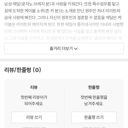
2) 사양 오인지, 오 구매, 변심 사유로의 반품은 제품 개봉 전에만 운임비
남성 에밀(로자노 브레지 분)과 사랑을 키워간다. 또한 특수임무를 맡고
부담 후 처리 가능합니다.
섬에 도착한 케이블 소위(존 카 분)는 소개로 만난 원주민 처녀 리아트와
3) 스틸북 한정판, 초회 한정판의 경우 제작 수량이 한정되어 있고, 택배
금새 사랑에 빠진다. 그러나 자신이 원주민과 결혼할 수 없음을 깨달은 케
이동 과정에서의 손상이 발생하면, 재 판매가 어려우므로 신중한 구매 선
이블은 리아트와 헤어지게 된다. 한편 에밀이 폴리네시아인 아내와 사별했
택을 부탁드립니다.
으며 그녀와의 사이에 자식이 두 명 있다는 사실을 알고 충격에 빠진 넬리
4) 한정판 상품의 변심, 오구매로 인한 반품은 회송된 상품의 상태 확인 후
는 그와 이별을 선언하고, 부대장에게 전역을 요청한다. 넬리와 헤어진 에
진행이 가능합니다. 택배 이동 중 파손이 발생하지 않도록 완충 포장을 부
밀은 고통의 나날을 보낸다. 그런 에밀에게 케이블이 다가와 자신을 도와
줄거리 더보기
탁드립니다.
달라고 요청하자, 에밀은 케이블과 함께 목숨을 건 위험한 임무에 참가하
기로 결정하는데…
리뷰/한줄평
0
리뷰
한줄평
첫번째 리뷰어가
첫번째 한줄평을
되어주세요.
남겨주세요.
리뷰 쓰기
한줄평 쓰기