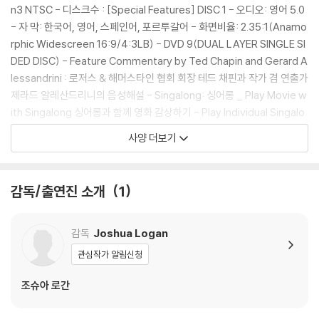
※ 아웃케이스/구성품/포장 상태
n3 NTSC - 디스크수 : [Special Features] DISC 1 - 오디오: 영어 5.0
1) 제작/배송 과정에서 경미한 아웃케이스 주름, 모서리 눌림 및 갈라짐이
- 자 막: 한국어, 영어, 스페인어, 포르투갈어 - 화면비율: 2.35:1(Anamo
발생할 수 있습니다. 반품을 원하실 경우 미개봉 상태로 문의 부탁드립니
rphic Widescreen 16:9/4:3LB) - DVD 9(DUAL LAYER SINGLE SI
다.
DED DISC) - Feature Commentary by Ted Chapin and Gerard A
2) 스틸북 케이스 제작 과정에서 기포 혹은 경미한 인쇄 오류가 발생할 수
lessandrini : 로저스 & 해머스타인 협회 회장 테드 채핀과 작가 겸 연출가
있습니다.
제라드 알레산드리니의 음성해설 - Singalong: 싱어롱 _ Play Movie w
3) 렌티큘러 스틸북의 경우, 보호필름이 붙어 판매되기도 합니다. 보호필
ith Singalong 싱어롱과 함께 영화 감상하기 - Play Individual Singalo
름 손상에 의한 교환/반품은 불가합니다.
ng 13곡의 싱어롱 개별적으로 감상하기 - Songs Only Chapter List : 1
사양 더보기
4) 본품 보호를 위해 노란색의 카톤 박스로 재포장한 경우, 카톤박스 손상
3곡의 노래 감상하기 DISC 2 - 오디오: 영어 2.0 - 자 막: 한국어, 영어, 스
에 의한 교환/반품은 불가합니다.
페인어, 포르투갈어 - DVD 9(DUAL LAYER SINGLE SIDED DISC) - R
5) 아웃케이스/구성품/포장 상태 불량에 의한 교환/반품 신청시 불량 확
oad Show Version : 처음 극장 개봉시 상영된 <남태평양> 로드쇼 버전
감독/출연진 소개
1
인을 위해 개봉 시의 동영상을 요청할 수 있으며, 동영상이 없는 경우 교
최초 공개 (러닝타임 171분의 로드쇼 버전이 상영된 직후, 약 14분 45초
환/반품이 제한될 수 있습니다.
를 삭제한 ‘General Release’ 버전을 선보였으며, DVD 본편은 Genera
l Release 버전임) - Play Movie <남태평양> 로드쇼 버전 감상하기 - F
감독
Joshua Logan
※ 디스크 재생 불량
eature Commentary by Richard Barrios : 작가 겸 영화사가 리차드
관심작가 알림신청
1) 기기 문제로 인해 발생하는 재생 불량 현상에 대해서는 반품/교환이 불
바리오스의 음성해설 : Making of SOUTH PACIFIC : <남태평양> 영화
가하니 최신 소프트웨어로 업데이트된 DVD/BD 전용 기기에서 재생하실
제작 과정 다큐멘터리 : 60 Minutes: The tales of the South Pacific
조슈아 로간
것을 권유해 드립니다.
: 영화의 원작 <남태평양 이야기, Tales from the South Pacific>의 저
2) 정전기와 먼지로 인해 재생이 원활하지 않은 경우가 있습니다. 디스크
자 제임스 미케너가 에스피르투 산토섬에서 들려주는 추억과 영화에 관한