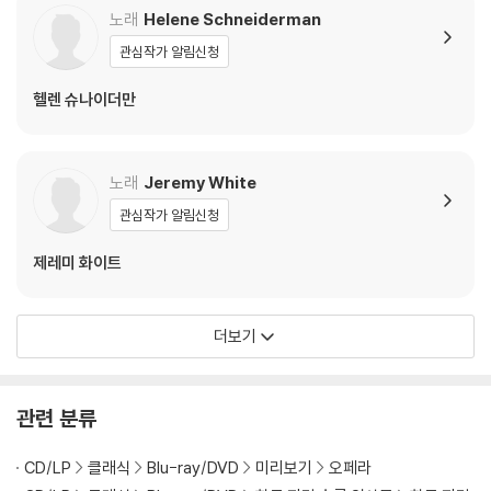
노래
Helene Schneiderman
정한 첫 성공작인데 초연 당시 이미 50세에 달했을 정도로 뒤늦게 명성을
얻었다. 야나체크는 동화적인 소재부터 심각한 심리극에 아르기까지 다양
관심작가 알림신청
한 스타일의 오페라를 써냈다는 점에서도 높은 평가를 받는다. 주요 오페
라로 <예누파> 외에 <카탸 카바노바>, <영리한 새끼 암여우>, <마크로
헬렌 슈나이더만
풀로스 사건>, <죽은 자의 집으로부터>가 있다.
- <예누파>의 원작은 <그녀의 수양딸>이란 연극으로, 예누파와 양모 코
노래
Jeremy White
스텔니추카가 극적으로 대등한 비중을 갖는다. 마을 단위 생활상, 어른을
관심작가 알림신청
중심으로 한 대가족제, 적자(嫡子)와 서자(庶子)의 신분차별 등 한때 우
리 시골에서 충분히 벌어졌을 법한 동유럽 시골 풍경을 만난다. 음악적으
제레미 화이트
로는 모라비아의 언어 및 민요 억양을 충분히 살린 낭창법과 극적 흐름을
풍부하게 살린 관현악 효과가 돋보인다.
더보기
- 아스믹 그리고리안은 조지아(부친)와 리투아니아(모친) 성악가 사이에
서 1981년 태어났다. 부친은 러시아 키로프 오페라의 간판 테너였던 게감
그리고리안(1951-2016)이다. 리투아니아에서 공부하고 2011년부터 서
관련 분류
구에 진출한 그녀는 차이콥스키, 리하르트 슈트라우스의 오페라에서 절찬
을 받았으며 베르크의 <보체크>를 통해 현대극에서도 음악성을 발휘했
CD/LP
클래식
Blu-ray/DVD
미리보기
오페라