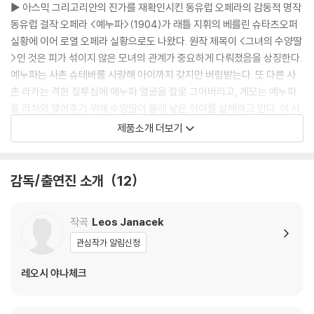
▶ 아스믹 그리고리안의 진가를 재확인시킨 동유럽 오페라의 감동적 명작
동유럽 걸작 오페라 <예누파>(1904)가 래틀 지휘의 베를린 슈타츠오퍼
실황에 이어 로열 오페라 실황으로도 나왔다. 원작 제목이 <그녀의 수양딸
>인 것은 피가 섞이지 않은 모녀의 관계가 중요하게 다뤄졌음을 상징한다.
예누파는 사촌 슈테바를 사랑해 아이까지 갖지만 버림받는다. 또 다른 사
촌 라카는 격한 질투심에 예누파 얼굴을 칼로 그어버리고, 계모는 예누파
를 라차와 맺어주기 위해 수양딸이 몰래 낳은 아이를 살해하고 만다. 이 시
대를 대표하는 디바 아스믹 그리고리안은 이번에도 투명한 가창, 몰입된
제품소개 더보기
연기, 아름다운 자태의 삼박자를 완벽하게 소화했다. 카리타 마틸라를 비
롯한 다른 가수들도 뛰어나고, 클라우스 구트의 연출은 동유럽 시골의 일
상과 억압된 삶을 효과적으로 상징화하여 극적 감동을 더한다.
감독/출연진 소개
12
작곡
Leos Janacek
[보조자료]
관심작가 알림신청
레오시 야나체크
- 체코 모라비아 출신인 레오시 야냐체크(1854-1928)는 생의 절반 이상
을 19세기에 살았지만 주요 작품들은 20세기에 속하며, 기악곡은 물론 특
히 오페라에서 동유럽을 대표하는 거장이다. <예누파>(1904)는 그의 진