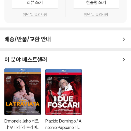
리뷰 쓰기
한줄평 쓰기
생이 불가능한 경우가 있습니다. 독립형 전용 플레이어 사용을 권장드리
며, ODD 사용으로 인한 재생 불량의 경우 교환 시에도 동일한 오류가 발
혜택 및 유의사항
혜택 및 유의사항
생할 수 있음을 알려드립니다.
Asmik Grigorian
※ 디스크 외관 불량
배송/반품/교환 안내
디스크에 미세한 잔 흠집이 남아있거나 인쇄 면이 깨끗하지 않은 경우가
있으며, 상품의 불량이 아닙니다. 단, 재생에 이상이 있는 경우에는 불량으
로 인한 반품/교환이 가능합니다.
이 분야 베스트셀러
※ 교환/반품 안내
1) 불량으로 인한 교환/반품 요청 시에는 불량 확인을 위해 개봉 시의 동영
상을 요청할 수 있으며, 동영상이 없는 경우 교환/반품이 제한될 수 있습니
다.
관련 사진과 동영상 및 재생 기기 모델명을 첨부하여 첨부하여 고객센터에
문의 바랍니다.
2) 사양 오인지, 오 구매, 변심 사유로의 반품은 제품 개봉 전에만 운임비
부담 후 처리 가능합니다.
Ermonela Jaho 베르
Placido Domingo / A
3) 스틸북 한정판, 초회 한정판의 경우 제작 수량이 한정되어 있고, 택배
디: 오페라 '라 트라비아
ntonio Pappano 베르