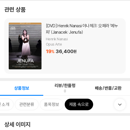
관련 상품
[DVD]
Henrik Nanasi 야나체크: 오페라 '예누
파' (Janacek: Jenufa)
Henrik Nanasi
Opus Arte
19
36,400
%
원
리뷰/한줄평
상품정보
배송/반품/교환
0
 소개
관련분류
품목정보
제품 속으로
상세 이미지