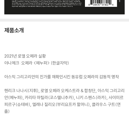
제품소개
2021년 로열 오페라 실황
야나체크: 오페라 <예누파> (한글자막)
아스믹 그리고리안의 진가를 재확인시킨 동유럽 오페라의 감동적 명작
헨리크 나나시(지휘), 로열 오페라 오케스트라 & 합창단, 아스믹 그리고리
안(예누파), 카리타 마틸라(코스텔니추카), 니키 스펜스(라카), 사이미르
피르구(슈테바), 엘레나 질리오(부리요프카 할머니), 클라우스 구트(연
출)