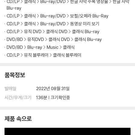
다. 외모도 훌륭하고, 투명한 음색과 큰 성량을 지닌 이상적인 소프라노이
CD/LP
클래식
Blu-ray/DVD
한글 자막 수록 영상물
한글 자막
며, 영상으로 이미 <살로메>, <엘렉트라>, <보체크>, <루살카>, <방황
Blu-ray
하는 네덜란드인>이 발매되어 있다. 2022년 잘츠부르크 페스티벌에서도
CD/LP
클래식
Blu-ray/DVD
보컬/오페라 Blu-Ray
푸치니 <삼부작>의 모든 주역을 열연해 화제의 중심에 섰다.
CD/LP
클래식
Blu-ray/DVD
동영상 미리 보기
CD/LP
뮤직 DVD
클래식 DVD
클래식 Blu-ray
DVD/BD
뮤직DVD
클래식 DVD
클래식 Blu-ray
DVD/BD
Blu-ray
Music
클래식
DVD/ Blu-ray 구매시 참고 사항 안내드립니다.
CD/LP
뮤직 블루레이
클래식 블루레이
※ 4K블루레이, 3D 블루레이 재생 관련 안내
1) 4K UHD 디스크는 대용량의 데이터 전송이 필요하므로 4K전용 플레
품목정보
이어를 사용하셔야 합니다. 더불어 플레이어 소프트웨어 최신 버전의 업데
이트, 대용량 케이블 사용이 필수입니다.
발매일
2022년 08월 31일
2) 3D 블루레이는 전용 플레이어와 3D 지원 TV를 통해서만 재생 가능합
시간/무게/크기
136분 | 크기확인중
니다.
※ 아웃케이스/구성품/포장 상태
제품 속으로
1) 제작/배송 과정에서 경미한 아웃케이스 주름, 모서리 눌림 및 갈라짐이
발생할 수 있습니다. 반품을 원하실 경우 미개봉 상태로 문의 부탁드립니