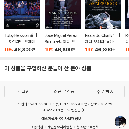
Toby Hession 길버
Jose Miguel Perez-
Riccardo Chailly 도니
Ri
트 & 설리번: 오페레타 `
Sierra 도니체티: 오페
체티: 오페라 `람메르모
디
배심재판` 외 (Gilbert
라 `마리아 스투아르다`
르의 루치아` (Donizet
카토
19
46,800
19
46,800
19
46,800
1
%
%
%
원
원
원
& Sullivan: Operetta
(Donizetti: Opera `M
ti: Opera `Lucia Di La
La
`Trial By Jury`)
aria Stuarda`)
mmermoor`)
`)
이 상품을 구입하신 분들이 산 분야 상품
로그인
최근 본 상품
주문/배송
고객센터 1544-3800
티켓 1544-6399
중고샵 1566-4295
eBook 1:1문의/채팅상담
예스이십사(주) 사업자 정보
이용약관
개인정보처리방침
청소년보호정책