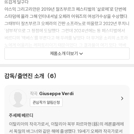
뜨겁게 달구다
아스믹 그리고리안은 2019년 잘츠부르크 페스티벌의 '살로메'로 단번에
스타덤에 올라 그해 인터내셔널 오페라 어워즈의 여성가수상을 수상했다.
그때부터 잘츠부르크 오페라의 간판 소프라노로 떠올랐고 2022년 푸치니
'삼부작'으로 그 정점에 도달했다. 그런데 2024년에는 동 페스티벌에서
베르디의 '맥베스'를 부른다고 해 우려를 낳았다. 더 무거운 소리의 소프라
노에게 어울리는 레퍼토리이기 때문이었다. 그 결과물이 여기 있다. 맥베
스 부부의 악행 동기를 무엇보다 불임(不姙)에 있다고 해석한 크지슈토프
제품소개 더보기
바를리코프스키의 혁신적 연출 속에서 그리고리안은 천변만화하는 연기
력으로 베르디가 원한 것보다 덜 무거운 음색인 자신의 한계를 극복했다.
조역급 비중인 맥더프 역의 테너 조나산 테텔만도 관객과 평단의 찬사를
감독/출연진 소개
6
받았다.
작곡
Giuseppe Verdi
[보조자료]
관심작가 알림신청
주세페 베르디
- 베르디는 셰익스피어를 좋아했지만 초기작 중에는 '맥베스'가 유일하게
셰익스피어 원작이다. 이탈리아식으로는 '막베토'가 맞는데 중세 스코틀랜
이탈리아의 작곡가로서, 이탈리아 북부 파르마현(縣)의 레론콜레에
드를 배경으로 하기에 일반적으로는 영어식 '맥베스'로 표기한다. 베르디
서 독일의 바그너와 같은 해에 출생했다. 19세기 오페라 작곡가로서