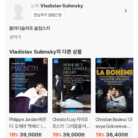
Horn by Puccini, Ver
노래
Vladislav Sulimsky
리안이다. 리투아니아에서 성장해 2011년 서구에 진출한 그녀는 훌륭한
di, Rossini and other
외모, 투명한 음색과 큰 성량, 영혼을 울리는 해석과 연기력을 겸비한 이상
관심작가 알림신청
s)
적인 소프라노이며, 2016년 '인터내셔널 오페라 어워즈'의 '신인상', 2019
블라디슬라프 술림스키
년 같은 상의 '여성가수상'을 받았다.
성악가
DVD/ Blu-ray 구매시 참고 사항 안내드립니다.
Vladislav Sulimsky
의 다른 상품
※ 4K블루레이, 3D 블루레이 재생 관련 안내
1) 4K UHD 디스크는 대용량의 데이터 전송이 필요하므로 4K전용 플레
이어를 사용하셔야 합니다. 더불어 플레이어 소프트웨어 최신 버전의 업데
이트, 대용량 케이블 사용이 필수입니다.
2) 3D 블루레이는 전용 플레이어와 3D 지원 TV를 통해서만 재생 가능합
니다.
※ 아웃케이스/구성품/포장 상태
1) 제작/배송 과정에서 경미한 아웃케이스 주름, 모서리 눌림 및 갈라짐이
Philippe Jordan 베르
Christof Loy 차이코
Christian Badea / Ol
발생할 수 있습니다. 반품을 원하실 경우 미개봉 상태로 문의 부탁드립니
디: 오페라 '맥베스' (Ve
프스키: '그리움을 아는
esya Golovneva 푸
다.
rdi: Macbeth)
자만이 나의 괴로움 알
치니: 라 보엠 - 올레샤
19
39,000
19
39,000
19
36,400
%
%
%
원
원
원