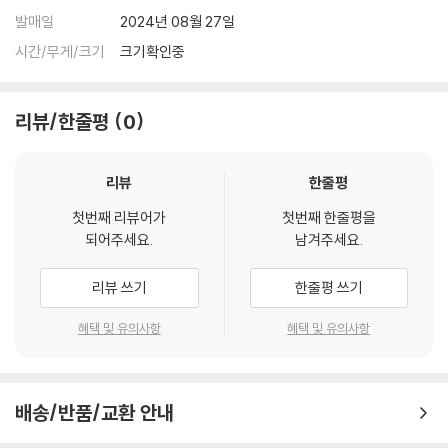
4) 한정판 상품의 변심, 오구매로 인한 반품은 회송된 상품의 상태 확인 후
발매일
2024년 08월 27일
진행이 가능합니다. 택배 이동 중 파손이 발생하지 않도록 완충 포장을 부
시간/무게/크기
크기확인중
탁드립니다.
리뷰/한줄평
0
리뷰
한줄평
첫번째 리뷰어가
첫번째 한줄평을
되어주세요.
남겨주세요.
리뷰 쓰기
한줄평 쓰기
혜택 및 유의사항
혜택 및 유의사항
배송/반품/교환 안내