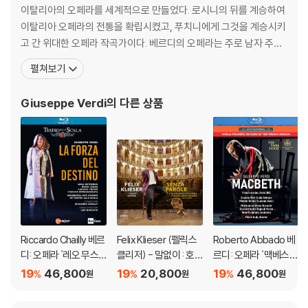
초기작의 공식인 ‘애국주의’를 벗어나 원하는 소재를 다룬 사례이며, 장면
이탈리아의 오페라를 세계적으로 만들었다. 로시니의 뒤를 계승하여
전환이 너무 많다는 한계에도 불구하고 음산한 음악적 매력이 돋보이는 걸
이탈리아 오페라의 전통을 확립시켰고, 푸치니에게 그것을 계승시키
작이다. 맥베스보다 맥베스 부인의 비중이 크고, 베르디는 “아름답지 않은
고 간 위대한 오페라 작곡가이다. 베르디의 오페라는 주로 남자 주인
목소리로 부를 것”을 주문했다. 특히 ‘몽유병 장면’은 이탈리아 오페라의
공을 중심으로 전개되는데, 그의 오페라는 힘차고 당당한 극적 성격
펼쳐보기
모든 ‘광란의 장면’ 중에서도 가장 깊은 분위기를 담아내고 있다.
을 지니고 있다. 말년에는 비극적인 작품을 많이 써냈고 '팔스타프'와
같은 희가극을 만들어 내는 정력적인 창작력을 가지고 있습니다. 오
Giuseppe Verdi
의 다른 상품
- 크지슈토프 바를리코프스키(1962-)는 폴란드 출신의 레지테아터 연출
페라 이외의 작품으로는 '레퀴엠', '현악사중주곡' 등이 널리
가다. 문학과 철학, 역사와 언어를 다양하게 공부한 배경답게 고전연극과
성서, 옛 영화에서 많은 모티브를 얻는다고 한다. 2000년부터 오페라 연
출도 시작했는데 “오페라는 감옥이다. 가장 근본적인 문제 속에서 무언가
아주 작은 창조의 자유를 찾아내면 이를 확장시켜야 한다. 연출가의 임무
는 악보와 경직된 관습으로 이루어진 틀 속에 생명을 불어넣는 것이다.”라
고 말한다. 그래서인지 그의 연출은 상당히 과격하고, 한편으론 의미심장
하다. 맥베스 부부의 자식에 대한 설명이 없다는 점, 대본 속 아이들에 대한
Riccardo Chailly 베르
Felix Klieser (펠릭스
Roberto Abbado 베
일부 표현에서 착안해 부부의 악행을 불임에서 찾아낸 이번 연출의 맥락도
디: 오페라 `레오 무스
클리저) - 말없이 : 호른
르디: 오페라 `맥베스`
그렇다.
카토` (Verdi: Opera `
으로 연주하는 이탈리
(Verdi: Opera `Macb
19
46,800
19
20,800
19
46,800
%
%
%
원
원
원
La Forza Del Destino
아 아리아 (Senza Par
eth`)
- 아스믹 그리고리안(1981-)은 조지아와 리투아니아 부모 사이에서 198
`)
ole : Italian Arias for
1년 태어났다. 부친은 러시아 키로프 오페라의 간판 테너였던 게감 그리고