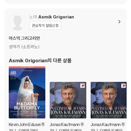
리' (Tchaikovsky: No
골로프네바, 말뫼 오페
2) 스틸북 케이스 제작 과정에서 기포 혹은 경미한 인쇄 오류가 발생할 수
ne But the Lonely H
라 오케스트라 & 합창
있습니다.
eart)
단, 크리스티안 바데아
3) 렌티큘러 스틸북의 경우, 보호필름이 붙어 판매되기도 합니다. 보호필
노래
Asmik Grigorian
(Puccini: La Bohem
름 손상에 의한 교환/반품은 불가합니다.
관심작가 알림신청
e)
4) 본품 보호를 위해 노란색의 카톤 박스로 재포장한 경우, 카톤박스 손상
에 의한 교환/반품은 불가합니다.
아스믹 그리고리안
5) 아웃케이스/구성품/포장 상태 불량에 의한 교환/반품 신청시 불량 확
성악가 (소프라노)
인을 위해 개봉 시의 동영상을 요청할 수 있으며, 동영상이 없는 경우 교
환/반품이 제한될 수 있습니다.
Asmik Grigorian
의 다른 상품
※ 디스크 재생 불량
1) 기기 문제로 인해 발생하는 재생 불량 현상에 대해서는 반품/교환이 불
가하니 최신 소프트웨어로 업데이트된 DVD/BD 전용 기기에서 재생하실
것을 권유해 드립니다.
2) 정전기와 먼지로 인해 재생이 원활하지 않은 경우가 있습니다. 디스크
를 마른 천으로 닦으시거나, DVD 클리너 등 전용 제품을 이용하면 대부분
해결됩니다.
3) 일부 PC 연결형 ODD의 경우 호환 상의 문제로 정상적인 디스크도 재
Kevin John Edusei 푸
Jonas Kaufmann 푸
Jonas Kaufmann 푸
생이 불가능한 경우가 있습니다. 독립형 전용 플레이어 사용을 권장드리
치니 : 오페라 '마담 버
치니: 오페라 듀엣 모음
치니: 오페라 듀엣 모음