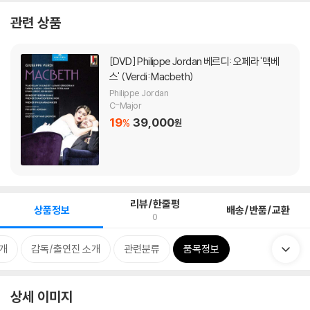
관련 상품
[DVD]
Philippe Jordan 베르디: 오페라 '맥베
스' (Verdi: Macbeth)
Philippe Jordan
C-Major
19
39,000
%
원
리뷰/한줄평
상품정보
배송/반품/교환
0
개
감독/출연진 소개
관련분류
품목정보
상세 이미지