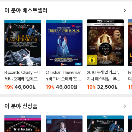
이 분야 베스트셀러
Riccardo Chailly 도니
Christian Thieleman
2016 토레 델 라고 푸
E
체티: 오페라 `람메르모
n 바그너: 오페라 `트리
치니 페스티벌 - 푸치
디
르의 루치아` (Donizet
스탄과 이졸데` (Wagn
니 ‘투란도트’ 실황 [4K
타'
19
46,800
19
46,800
19
32,500
1
%
%
%
원
원
원
ti: Opera `Lucia Di La
er: Opera `Tristan un
Blu-Ray]
a)
mmermoor`)
d Isolde`)
이 분야 신상품