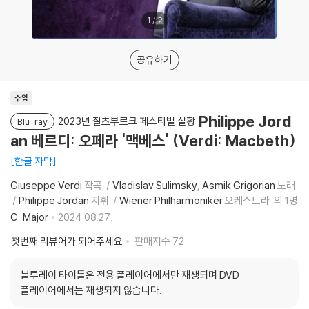
1
/
2
공유하기
수입
Philippe Jord
2023년 잘츠부르크 페스티벌 실황
Blu-ray
an 베르디: 오페라 '맥베스' (Verdi: Macbeth)
한글 자막
Giuseppe Verdi
작곡
Vladislav Sulimsky
Asmik Grigorian
노래
Philippe Jordan
지휘
Wiener Philharmoniker
오케스트라
외 1명
C-Major
2024.08.27.
첫번째 리뷰어가 되어주세요
판매지수
72
블루레이 타이틀은 전용 플레이어에서만 재생되며 DVD
플레이어에서는 재생되지 않습니다.