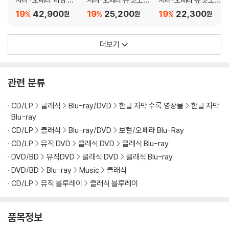
며, ODD 사용으로 인한 재생 불량의 경우 교환 시에도 동일한 오류가 발
터플라이' (Puccini: M
집 (Puccini: Love Aff
집 (Puccini: Love Aff
19
42,900
19
25,200
19
22,300
%
%
%
원
원
원
생할 수 있음을 알려드립니다.
adama Butterfly)
airs)
airs)
※ 디스크 외관 불량
더보기
디스크에 미세한 잔 흠집이 남아있거나 인쇄 면이 깨끗하지 않은 경우가
있으며, 상품의 불량이 아닙니다. 단, 재생에 이상이 있는 경우에는 불량으
로 인한 반품/교환이 가능합니다.
관련 분류
※ 교환/반품 안내
CD/LP
클래식
Blu-ray/DVD
한글 자막 수록 영상물
한글 자막
Blu-ray
1) 불량으로 인한 교환/반품 요청 시에는 불량 확인을 위해 개봉 시의 동영
상을 요청할 수 있으며, 동영상이 없는 경우 교환/반품이 제한될 수 있습니
CD/LP
클래식
Blu-ray/DVD
보컬/오페라 Blu-Ray
다.
CD/LP
뮤직 DVD
클래식 DVD
클래식 Blu-ray
관련 사진과 동영상 및 재생 기기 모델명을 첨부하여 첨부하여 고객센터에
DVD/BD
뮤직DVD
클래식 DVD
클래식 Blu-ray
문의 바랍니다.
DVD/BD
Blu-ray
Music
클래식
2) 사양 오인지, 오 구매, 변심 사유로의 반품은 제품 개봉 전에만 운임비
CD/LP
뮤직 블루레이
클래식 블루레이
부담 후 처리 가능합니다.
3) 스틸북 한정판, 초회 한정판의 경우 제작 수량이 한정되어 있고, 택배
이동 과정에서의 손상이 발생하면, 재 판매가 어려우므로 신중한 구매 선
품목정보
택을 부탁드립니다.