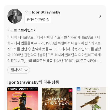
작곡
Igor Stravinsky
관심작가 알림신청
이고르 스트라빈스키
러시아 페테르부르크에서 태어난 스트라빈스키는 페테르부르크 대
학교에서 법률을 배우다가, 1903년 독일에서 니콜라이 림스키코르
사코프를 만난 후 음악에 뜻을 두고, 그에게서 작곡 개인지도를 받았
다. 1908년 관현악곡 《불꽃》으로 러시아 발레단의 디아길레프에게
인정을 받고, 그의 의뢰로 발레곡 《불새》(1910), 《페트루시카》(191
1)를 작곡하여 성공을 거둠으로써 작곡가로서의 지위를 확립하였다.
펼쳐보기
1913년 발표한 《봄의 제전》으로 파리악단에서 찬반 양론의 소동이
일어났으며, 이 곡으로 당시 전위파 기수의 한 사람으로 주목받게 되
Igor Stravinsky
의 다른 상품
었고, 그의 대표작이 되었다. 러시아 혁명