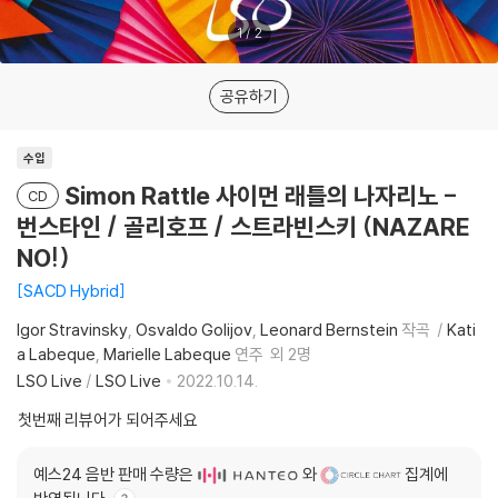
1
/
2
공유하기
수입
Simon Rattle 사이먼 래틀의 나자리노 -
CD
번스타인 / 골리호프 / 스트라빈스키 (NAZARE
NO!)
SACD Hybrid
Igor Stravinsky
Osvaldo Golijov
Leonard Bernstein
작곡
Kati
a Labeque
Marielle Labeque
연주
외 2명
LSO Live
/
LSO Live
2022.10.14.
첫번째 리뷰어가 되어주세요
예스24 음반 판매 수량은
와
집계에