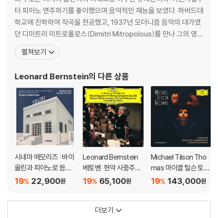
터 피아노 연주하기를 좋아했으며 음악적인 재능을 보였다. 하버드대
학교에 진학하여 작곡을 전공했고, 1937년 모더니즘 음악의 대가였
던 디미트리 미트로폴로스(Dimitri Mitropolous)를 만나 그의 영향
을 크게 받았다. 또한 하버드의 미학교수였던 데이비드 프롤(David
펼쳐보기
Prall)로 부터 예술을 이해하고 음악을 표현하는데 깊은 영향을 받았
다. 1939년 그의 졸업논문은 '인종적 요소가 미국 음악에 끼친 영
Leonard Bernstein
의 다른 상품
향'이라는 주제로 썼다. 졸업 후에
시네마 메모리즈 : 바이
Leonard Bernstein
Michael Tilson Tho
올린과 피아노로 듣는
베토벤: 현악 사중주곡
mas 마이클 틸슨 토머
영화 모음곡 (Cinema
14번 관현악 편곡 (Be
스 DG & 아르고 녹음
19
22,900
19
65,100
19
143,000
%
%
%
원
원
원
Memories)
ethoven: String Qua
전집
rtet, Op. 131) [LP]
더보기