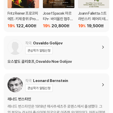
Fritz Reiner 프로코피
Josef Spacek 마르
Joann Falletta 스트
에프; 키제 중위 (Prok
티누: 바이올린 협주곡
라빈스키: 페어리 테일
ofiev: Lieutenant Kij
1번, 2번 / 스트라빈스
즈 (Stravinsky: Fairy
19
122,400
19
20,800
19
19,500
%
%
%
원
원
원
e / Stravinsky: Song
키: 디베르티멘토 (Mar
Tales)
Of The Nightingale)
tinu: Violin Concerto
[2LP]
s 1 & 2 / Stravinsky:
작곡
Osvaldo Golijov
Divertimento)
관심작가 알림신청
오스발도 골리호프,Osvaldo Noe Golijov
작곡
Leonard Bernstein
관심작가 알림신청
레너드 번스타인
레너드 번스타인은 1918년 매사추세츠주 로렌스에서 출생했다. 그
의 부모는 러시아 출신이며 미국으로 이주한 유대인이다. 어린시절부