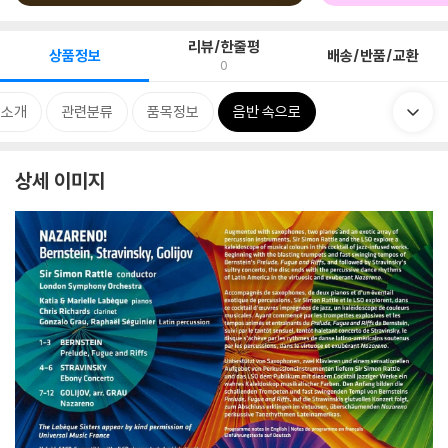
리뷰/한줄평
상품정보
배송/반품/교환
0
 소개
관련분류
품목정보
음반 속으로
상세 이미지