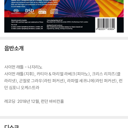
음반소개
사이먼 래틀 - 나자리노
사이먼 래틀(지휘), 카티아 & 마리엘 라베크(피아노), 크리스 리차즈(클
라리넷), 곤잘로 그라우(라틴 퍼커션), 라파엘 세귀니에(라틴 퍼커션), 런
던 심포니 오케스트라
레코딩: 2018년 12월, 런던 바비칸홀
디스크