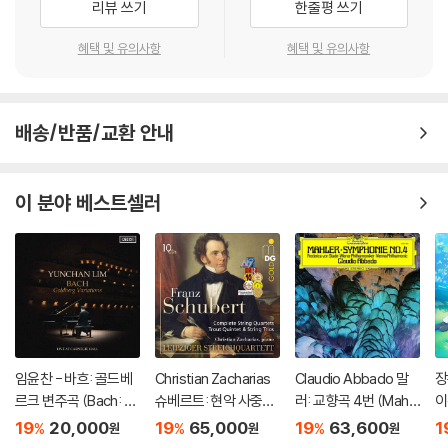
리뷰 쓰기
한줄평 쓰기
혜택 및 유의사항
혜택 및 유의사항
배송/반품/교환 안내
이 분야 베스트셀러
임윤찬 - 바흐: 골드베
Christian Zacharias
Claudio Abbado 말
장
르크 변주곡 (Bach: G
슈베르트: 현악 사중주
러: 교향곡 4번 (Mahle
이
oldberg Variations)
전곡 외 (Schubert: C
r: Symphony No. 4)
e
19
20,000
19
65,000
19
63,600
1
%
%
%
원
원
원
omplete String Quar
[LP]
d 