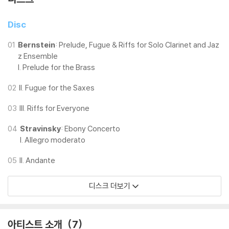
Disc
01
Bernstein
: Prelude, Fugue & Riffs for Solo Clarinet and Jaz
z Ensemble
I. Prelude for the Brass
02
II. Fugue for the Saxes
03
III. Riffs for Everyone
04
Stravinsky
: Ebony Concerto
I. Allegro moderato
05
II. Andante
디스크 더보기
아티스트 소개
7