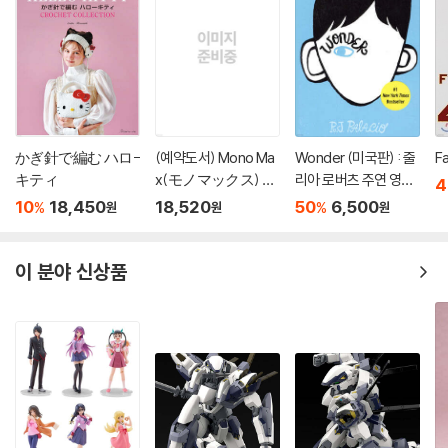
かぎ針で編む ハロ-
(예약도서) Mono Ma
Wonder (미국판) : 줄
F
キティ
x(モノマックス) 20
리아 로버츠 주연 영화
4
26年10月號
'원더' 원작 소설
10
18,450
18,520
50
6,500
%
%
원
원
원
이 분야 신상품