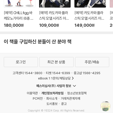
[예약] CHILLfigg 바
[예약] 카도카와 플라
[예약] 카도카와 플라
[
케모노가타리 (6종 세
스틱 모델 시리즈 아바
스틱 모델 시리즈 아바
코
트)
레스트 l 풀메탈패닉
레스트 스페셜 세트 l 풀
7
180,000
109,000
149,000
2
원
원
원
메탈패닉
이 책을 구입하신 분들이 산 분야 책
로그인
최근 본 상품
주문/배송
고객센터 1544-3800
티켓 1544-6399
중고샵 1566-4295
eBook 1:1문의/채팅상담
예스이십사(주) 사업자 정보
이용약관
개인정보처리방침
청소년보호정책
PC버전
회사소개
거래처관계자께
도서홍보
광고
Copyright © YES24 Corp. All Rights Reserved.