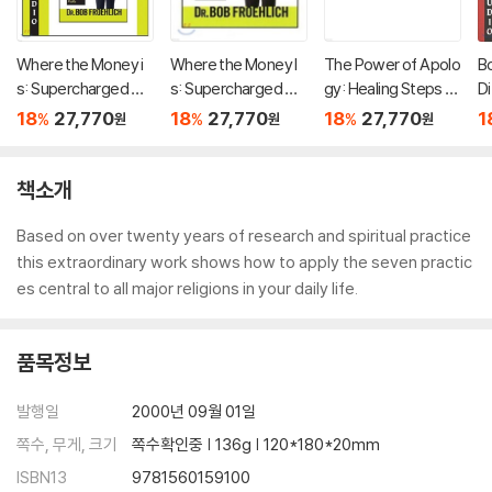
Where the Money i
Where the Money I
The Power of Apolo
Bo
s: Supercharged Gr
s: Supercharged Gr
gy: Healing Steps to
Di
owth Opportunities
owth Opportunities
Transport All Your R
e 
18
27,770
18
27,770
18
27,770
1
%
%
%
원
원
원
for the 2000s
for the 2000s
elationships
P
책소개
Based on over twenty years of research and spiritual practice
this extraordinary work shows how to apply the seven practic
es central to all major religions in your daily life.
품목정보
발행일
2000년 09월 01일
쪽수, 무게, 크기
쪽수확인중 | 136g | 120*180*20mm
ISBN13
9781560159100