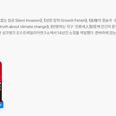
플랜 B’의 등장 | 지구공학의 커다란 착각
겁고, 얼마나 가까운가 | 코드 레드 | 더 뜨거운 세상에 적응하기
침공 Silent Invasion》, 《성장 집착 Growth Fetish》, 《종種의 장송
the truth about climate change》, 《반항하는 지구: 인류세人類世에 인간의 운명 De
| 행동
가 설립한 싱크탱크 오스트레일리아연구소에서 14년간 소장을 역임했다. 캔버라에 있