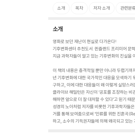
소개
목차
저자 소개
관련분
소개
영화로 보던 재난이 현실로 다가온다!
기후변화센터 추천도서. 퀸즐랜드 프리미어 문학상
지금 과학자들이 알고 있는 기후변화의 진실을 이
이 책의 내용은 충격적일 뿐만 아니라 두렵기까지
년 기후변화에 대한 국가적인 대응을 모색하기 
구하고, 이에 대한 대응들이 왜 이렇게 실망스
클라이브 해밀턴은 자신이 ‘공포를 조장하는 비관
해하면 앞으로 더 잘 대처할 수 있다’고 믿기 
성경의 노아처럼 저자를 비롯한 기후과학자들은 
거를 통해 보여줌으로써 ‘인류를 위한 진혼곡(Req
하고, 소수의 기득권자들에 의해 왜곡되고 있는