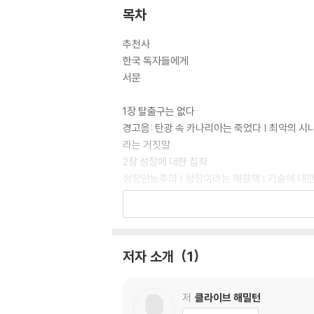
목차
추천사
한국 독자들에게
서문
1장 탈출구는 없다
경고음: 탄광 속 카나리아는 죽었다 | 최악의 시나
라는 거짓말
2장 성장에 대한 집착
성장만능주의 | 성장이라는 해결책 | 기술에 대한
3장 소비적 자아
소비 혁명 | 소비와 정체성 | 낭비적 소비가 초래
4장 기후변화를 부정하는 사람들
인지 부조화 현상 | 기후회의론의 뿌리 | 신념을
저자 소개
1
좇는 사람들 | 희생양 만들기 | 희망이라는 고문
5장 자연과의 단절
자연과의 단절 | 자연의 죽음 | 과학과 근대 사회
저
클라이브 해밀턴
6장 기술이 우리를 구원할 것인가