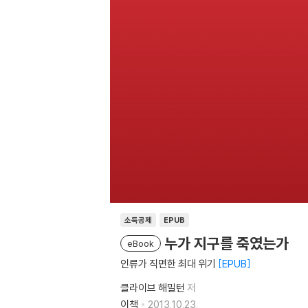
소득공제
EPUB
누가 지구를 죽였는가
eBook
인류가 직면한 최대 위기
EPUB
클라이브 해밀턴
저
이책
2013.10.23.