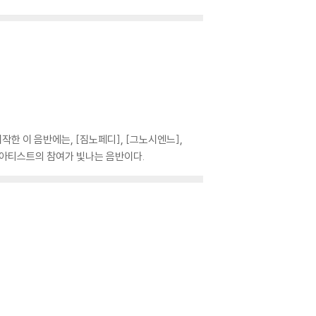
한 이 음반에는, [짐노페디], [그노시엔느],
 아티스트의 참여가 빛나는 음반이다.