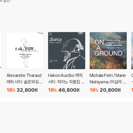
해 젊은
Alexandre Tharaud
Hakon Austbo 에릭
Michala Petri / Marie
에릭 사티: 솔로와 듀오
사티: 피아노 작품집 (S
Nishiyama (미샬라 페
R
(Erik Satie: Avant-D
atie: Piano Works)
트리 / 니시야마 마리
19
32,800
19
46,800
19
20,800
%
%
%
원
원
원
ernieres Pensees)
[LP]
에) - 그라운드 위에서
(On a Ground)