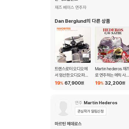
재즈 베이스 연주자
Dan Berglund
의 다른 상품
트랜스로터 오디오에
Martin hederos 재
서 엄선한 오디오파일
로 연주하는 에릭 사
모음집 (Favorites by
모음집 (Hederos C/
19
67,900
19
32,200
%
%
원
원
Transrotor) [2LP]
O Satie) [LP]
연주
Martin Hederos
관심작가 알림신청
마르틴 헤데로스