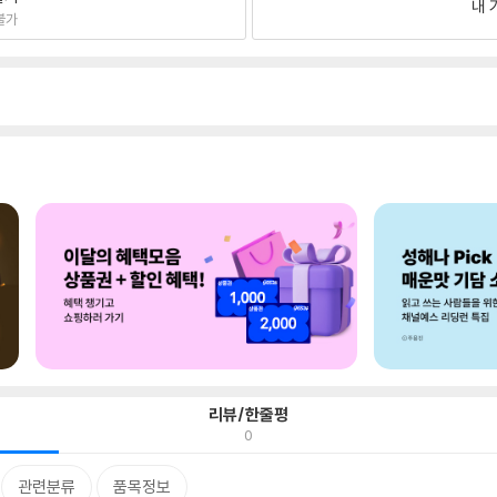
내 
불가
리뷰/한줄평
0
관련분류
품목정보