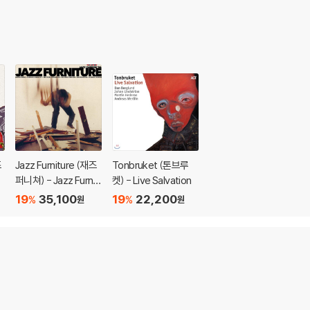
즈
Jazz Furniture (재즈
Tonbruket (톤브루
티
퍼니쳐) - Jazz Furnit
켓) - Live Salvation
ure [2LP]
19
35,100
19
22,200
%
%
원
원