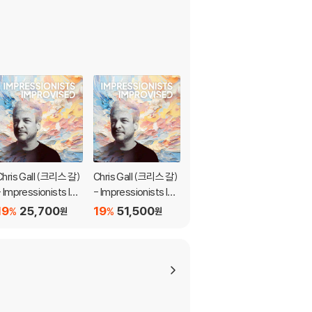
Chris Gall (크리스 갈)
Chris Gall (크리스 갈)
교향곡부터 종교음악
- Impressionists Im
- Impressionists Im
에 이르는 다양한 음악
provised
provised [LP]
들 : 아름다운 세레나데
19
25,700
19
51,500
19
23,400
%
%
%
원
원
원
(Una Bella Serenata
- Classical Delicacie
s For Audiophile Afic
ionados)