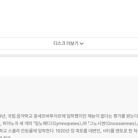
디스크 더보기
79년, 국립 음악학교 콩세르바투아르에 입학했지만 재능이 없다는 평가를 받는다
, 피아노곡 세 개의 「짐노페디(Gymnopeies)」와 「그노시엔(Gnossiennes)
교 스콜라 칸토룸에 입학한다. 1920년 장 콕토를 대변인, 사티를 멘토로 한 작