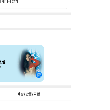
가게에서 팔기
배송/반품/교환