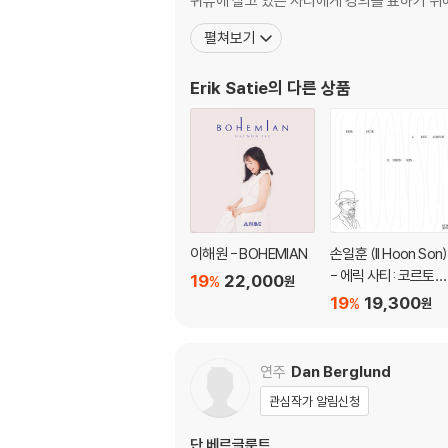
퀴유에 살고 있는 사티에게 경의를 표하기 위
펼쳐보기
Erik Satie
의 다른 상품
이해원 - BOHEMIAN
손일훈 (Il Hoon Son)
- 에릭 사티: 코르토가
19
22,000
%
원
6번지 (Erik Satie: 6 
19
19,300
%
원
ue Cortot)
연주
Dan Berglund
관심작가 알림신청
단 베르글룬트