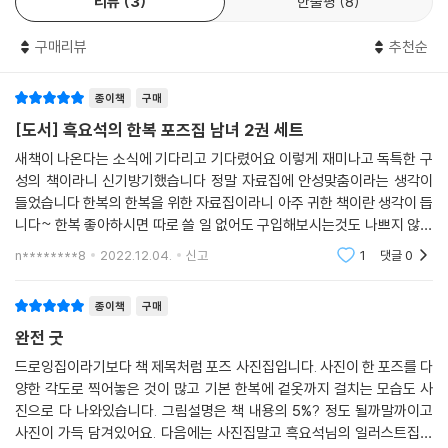
리뷰
3
한줄평
8
촬영 전 리허설을 진행하고, 공식적인 두 번의 촬영을 진행했습니다. 이번
에는 한복의 기본에 충실하자는 생각으로 기본 포즈 중심으로 작업하였습
구매리뷰
추천순
니다. 첫 시도인 만큼 모두가 좌충우돌 열심히 준비했지만 아쉬움도 남습
니다. 그래도 그동안 꼭 그려봤으면 했던 한복 포즈가 모델들에 의해 재현
되는 순간 환호성을 지르며 즐겁게 작업하였습니다.
종이책
구매
[도서] 흑요석의 한복 포즈집 남녀 2권 세트
이 책을 시작으로, 앞으로 더 치밀하고 다양한 우리의 전통의상 사진 포즈
새책이 나온다는 소식에 기다리고 기다렸어요 이렇게 재미나고 독특한 구
집 출간이 쭉 이어질 수 있기를 바랍니다.
성의 책이라니 신기방기했습니다 정말 자료집에 안성맞춤이라는 생각이
들었습니다 한복의 한복을 위한 자료집이라니 아주 귀한 책이란 생각이 듭
책을 만드는 데 도움을 주신 여러분께 감사를 전합니다.
니다~ 한복 좋아하시면 따로 쓸 일 없어도 구입해보시는것도 나쁘지 않을
것 같습니다 그만큼 두께가 장난 아니에요 앞으로도 작가님 책을 더 많이
n********8
2022.12.04.
신고
1
댓글
0
_흑요석 우나영 드림
만나고 싶습
종이책
구매
완전 굿
드로잉집이라기보다 책 제목처럼 포즈 사진집입니다. 사진이 한 포즈를 다
양한 각도로 찍어놓은 것이 많고 기본 한복에 겉옷까지 걸치는 모습도 사
진으로 다 나와있습니다. 그림설명은 책 내용의 5%? 정도 될까말까이고
사진이 가득 담겨있어요. 다음에는 사진집말고 흑요석님의 일러스트집이