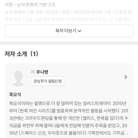
서장 - 남자 한복의 기본 구조
남자 한복의 기본 구조 | 받침옷 | 겉옷 | 저고리와 바지의 구조 | 도포와 창
의의 구조 | 도포 그릴 때의 주의점 | 갓과 남성의 머리 수식 | 갓 그릴 때의
주의점
목차 더보기
1장 - 남자 한복 바지저고리 포즈
서 있는 포즈 | 앉은 포즈 | 누운 포즈
저자 소개
1
2장 - 남자 한복 창의, 도포 포즈
창의 걸치는 포즈 | 창의 서 있는 포즈 | 도포 고름 묶는 포즈 | 갓끈 묶는 포
저
우나영
즈 | 도포 서 있는 포즈 | 오르는 포즈 | 내리는 포즈 | 갓을 벗은 포즈 | 앉은
관심작가 알림신청
포즈 | 엎드린 포즈 | 기타 앉은 포즈 | 기타 누운 포즈
흑요석
3장 - 남자 한복 무기 포즈
흑요석이라는 필명으로 더 잘 알려져 있는 일러스트레이터. 2010년
무기 포즈(활) | 무기 포즈(검) | 무기 포즈(검, 활 장착) | 기타 무기 포즈
부터 [한복 여인 시리즈]를 발표하며 본격적인 활동을 시작했다. 201
3년에는 크라우드펀딩을 통해 연 개인전 [앨리스, 한복을 입다]의 수
4장 - 실전 테크닉 - 표지 일러스트 메이킹
익금을 위안부 피해 할머니들에게 전달해 언론의 주목을 받았고, 20
16년 [스페이스 신선, 우리옷으로 물들이다] 기획전에서도 기부금
저자 프로필