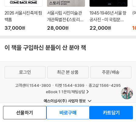
2026 서울사진축제 컴
서울시립 사진미술관
1945·1946년 서울 항
(
백홈
개관특별전 《스토리지
공사진 - 미 국립문서
스토리》
기록관리청(NARA) 소
ュ
37,000
28,000
22,000
1
원
원
원
장
S
이 책을 구입하신 분들이 산 분야 책
로그인
최근 본 상품
주문/배송
고객센터 1544-3800
티켓 1544-6399
중고샵 1566-4295
eBook 1:1문의/채팅상담
예스이십사(주) 사업자 정보
이용약관
개인정보처리방침
청소년보호정책
선물하기
바로구매
카트담기
PC버전
회사소개
거래처관계자께
도서홍보
광고
Copyright © YES24 Corp. All Rights Reserved.
MATOM13