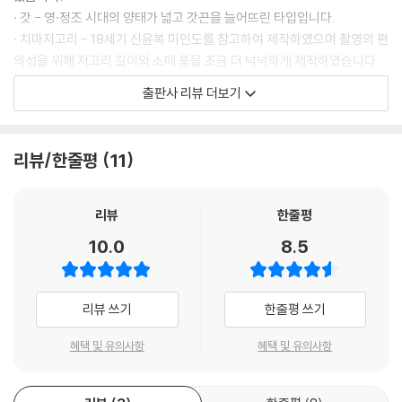
· 갓 - 영·정조 시대의 양태가 넓고 갓끈을 늘어뜨린 타입입니다.
· 치마저고리 - 18세기 신윤복 미인도를 참고하여 제작하였으며 촬영의 편
의성을 위해 저고리 길이와 소매 품을 조금 더 넉넉하게 제작하였습니다.
· 장의 - 19세기 초 덕온공주 장옷 등 그 시기 장옷 유물들을 참고하여 제작
출판사 리뷰 더보기
하였습니다.
· 신발(태사혜, 당혜)과 속옷(무지기치마)은 촬영의 편의성을 위하여 다소
현대화된 소품을 사용하였음을 유의해 주세요.
리뷰/한줄평
11
| 저자의 말 |
리뷰
한줄평
저는 한복을 주로 그리다 보니 한복 화보나 사극을 보며 참고하는 일이 많
10.0
8.5
은데, 어떤 특정 자세에서의 옷자락이나 주름 그리고 화보나 사극에서는
보이지 않는 각도에서의 모습이 필요할 때면 ‘그림 그리는 사람을 위한 한
복 포즈집’의 존재가 참 아쉬웠습니다. 한복에 대한 관심과 전통문화를 다
리뷰 쓰기
한줄평 쓰기
루는 콘텐츠는 점점 늘어나고, 많은 분들이 일러스트나 웹툰에서 한복 그
림을 그리시는데, 아직까지 한복 포즈 자료집이 없다는 게 안타깝기도 했
혜택 및 유의사항
혜택 및 유의사항
습니다