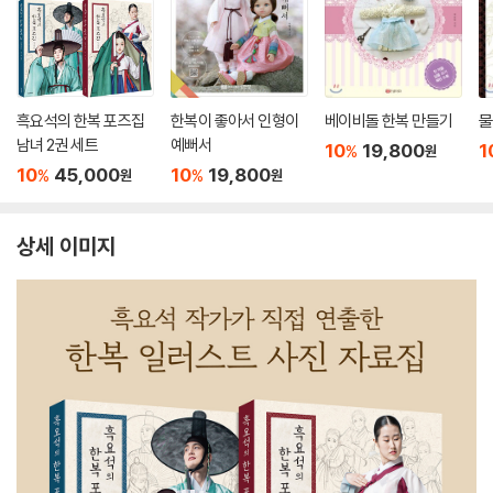
흑요석의 한복 포즈집
한복이 좋아서 인형이
베이비돌 한복 만들기
물
남녀 2권 세트
예뻐서
10
19,800
1
%
원
10
45,000
10
19,800
%
%
원
원
상세 이미지