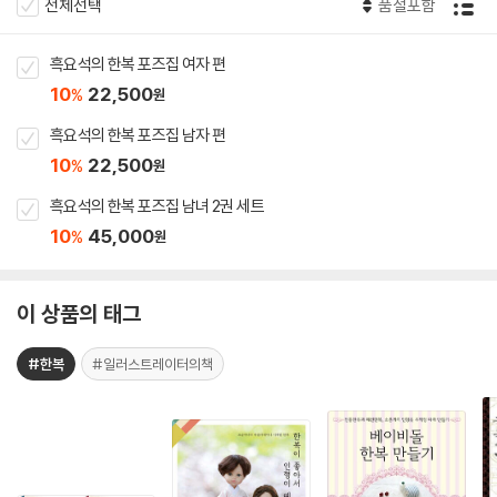
전체선택
품절포함
흑요석의 한복 포즈집 여자 편
10
22,500
%
원
흑요석의 한복 포즈집 남자 편
10
22,500
%
원
흑요석의 한복 포즈집 남녀 2권 세트
10
45,000
%
원
이 상품의 태그
#한복
#일러스트레이터의책