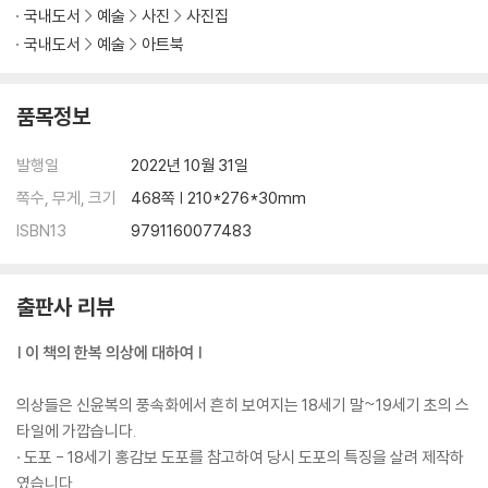
고 앉은 포즈 | 쓰러져 애원하는 포즈 | 쓰러진 포즈 | 엎드려 턱 괴고 생각
국내도서
예술
사진
사진집
하는 포즈 | 반듯이 누운 포즈
국내도서
예술
아트북
3장 - 여자 한복 장옷 포즈
품목정보
장옷 포즈 | 장옷 앉은 포즈 | 기타 장옷 포즈
발행일
2022년 10월 31일
4장 - 여자 한복 무기 포즈
무기 포즈(활) | 무기 포즈(검) | 기타 무기 포즈
쪽수, 무게, 크기
468쪽 | 210*276*30mm
ISBN13
9791160077483
5장 - 실전 테크닉 - 표지 일러스트 메이킹
저자 프로필
출판사 리뷰
| 이 책의 한복 의상에 대하여 |
의상들은 신윤복의 풍속화에서 흔히 보여지는 18세기 말~19세기 초의 스
타일에 가깝습니다.
· 도포 - 18세기 홍감보 도포를 참고하여 당시 도포의 특징을 살려 제작하
였습니다.