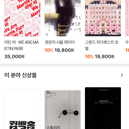
마틴 파 : WE ARE MA
영원히 사울 레이터
그랜드 부다페스트 호
우
RTIN PARR
텔
10
19,800
1
%
원
35,000
10
19,800
%
원
원
이 분야 신상품