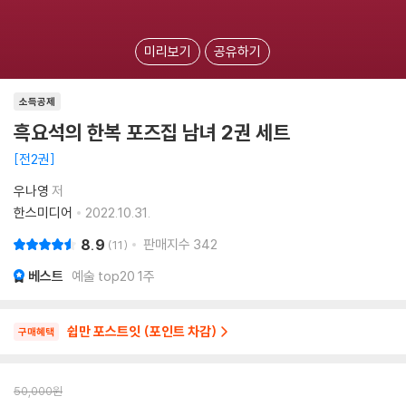
미리보기
공유하기
소득공제
흑요석의 한복 포즈집 남녀 2권 세트
전2권
우나영
저
한스미디어
2022.10.31.
8.9
판매지수
342
11
베스트
예술 top20 1주
쉽만 포스트잇 (포인트 차감)
구매혜택
50,000
원