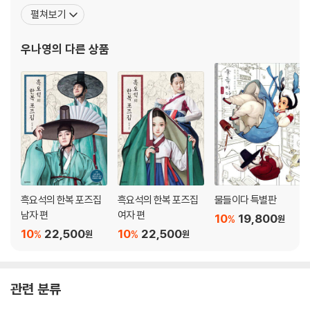
전액을 위안부 피해 할머니들의 쉼터 ‘나눔의 집’에 전달했다. 한복 고
펼쳐보기
유의 아름다움을 살린 개성 있는 작품은 우리나라뿐만 아니라 영미권
흑요석의 한복 포즈집 [여자 편]
과 유럽에서도 사랑을 받고 있어, 파리 바츨라프 하벨 도서관에서 개
우나영
의 다른 상품
인전이 열리기도 했다. 넷플릭스, 조니워커와의 컬
머리말
『흑요석의 한복 포즈집』에 대하여
: 한복 의상에 대하여 | 부록 사진 자료 다운로드 안내
서장 - 여자 한복의 기본 구조
여자 한복의 기본 구조 | 여성의 쓰개 | 저고리와 치마의 구조 | 여성 속곳의
종류 | 저고리 그릴 때의 주의점 | 치마 그릴 때의 주의점 | 여성의 머리 모
양과 머리 치레
흑요석의 한복 포즈집
흑요석의 한복 포즈집
물들이다 특별판
남자 편
여자 편
1장 - 여자 한복 서 있는 포즈
10
19,800
%
원
10
22,500
10
22,500
%
%
원
원
2장 - 여자 한복 일상 포즈
걷는 포즈 | 오르는 포즈 | 내리는 포즈 | 뛰는 포즈 | 뒤돌아보는 포즈 | 부
채를 든 포즈 | 옷고름 묶는 포즈 | 앉은 포즈 | 절하는 포즈 | 앉아서 비녀
관련 분류
꽂는 포즈 | 앉아서 부채 든 포즈 | 앉아서 차 마시는 포즈 | 편하게 다리 뻗