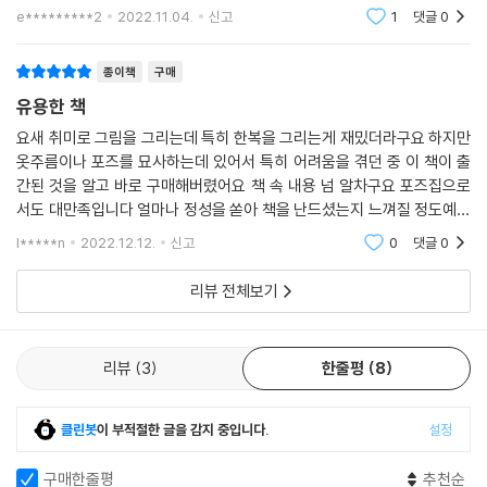
또 나왔으면 좋겠네요 으헤헿 한복그릴때 주의해야하는 점도 간략하게 잘
e*********2
2022.11.04.
신고
1
댓글
0
나와있고 부록 다운
종이책
구매
유용한 책
요새 취미로 그림을 그리는데 특히 한복을 그리는게 재밌더라구요 하지만
옷주름이나 포즈를 묘사하는데 있어서 특히 어려움을 겪던 중 이 책이 출
간된 것을 알고 바로 구매해버렸어요 책 속 내용 넘 알차구요 포즈집으로
서도 대만족입니다 얼마나 정성을 쏟아 책을 난드셨는지 느껴질 정도예요
아 그리고 특전이었던 흑요석님의 일러스트 북마크가 넘 예뻐서 고이 잘
l*****n
2022.12.12.
신고
0
댓글
0
모셔두고 있습니당
리뷰 전체보기
리뷰
3
한줄평
8
클린봇
이 부적절한 글을 감지 중입니다.
설정
구매한줄평
추천순