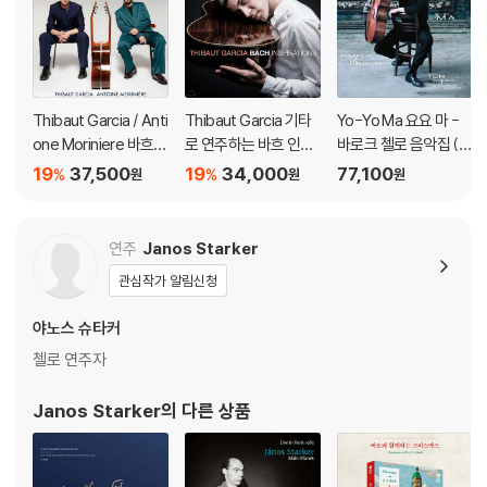
Thibaut Garcia / Anti
Thibaut Garcia 기타
Yo-Yo Ma 요요 마 -
one Moriniere 바흐:
로 연주하는 바흐 인스
바로크 첼로 음악집 (Si
골드베르크 변주곡 (B
퍼레이션 (Bach Inspir
mply Baroque) [청록
19
37,500
19
34,000
77,100
%
%
원
원
원
ach: Goldberg Variat
ations) [UHQCD]
컬러 2LP]
ions) [SACD Hybrid]
연주
Janos Starker
관심작가 알림신청
야노스 슈타커
첼로 연주자
Janos Starker
의 다른 상품