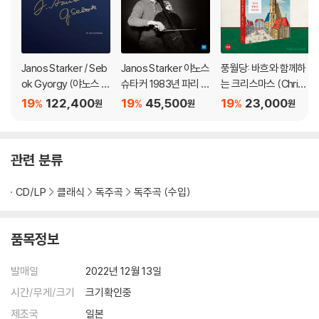
Janos Starker / Seb
Janos Starker 야노스
풍월당: 바흐와 함께하
ok Gyorgy (야노스 슈
슈타커 1983년 파리 방
는 크리스마스 (Christ
타커 / 죄르지 세복) - 1
송 녹음 실황 (Live In P
mas with J.S. Bach)
19
122,400
19
45,500
19
23,000
%
%
%
원
원
원
963년 미공개 베를린
aris 1983) [LP]
스튜디오 레코딩 (The
Unreleased Berlin St
관련 분류
udio Recordings 196
3) [LP]
CD/LP
클래식
독주곡
독주곡 (수입)
품목정보
발매일
2022년 12월 13일
시간/무게/크기
크기확인중
제조국
일본