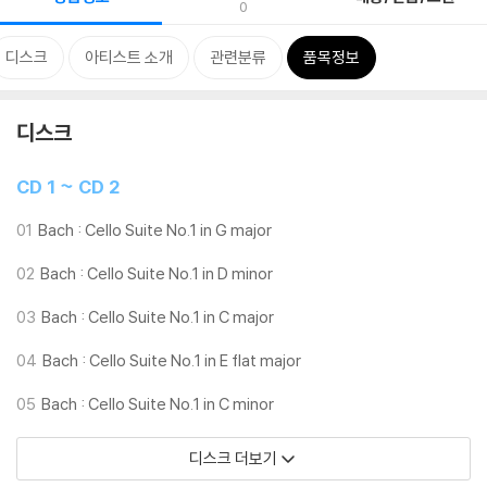
0
디스크
아티스트 소개
관련분류
품목정보
디스크
CD 1 ~ CD 2
01
Bach : Cello Suite No.1 in G major
02
Bach : Cello Suite No.1 in D minor
03
Bach : Cello Suite No.1 in C major
04
Bach : Cello Suite No.1 in E flat major
05
Bach : Cello Suite No.1 in C minor
디스크 더보기