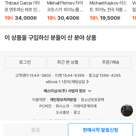
Thibaut Garcia 기타
Mikhail Pletnev 차이
Michael Kaykov 리스
Vi
로 연주하는 바흐 인스
코프스키: 피아노를 위
트: 피아노 전곡 작품 6
질
퍼레이션 (Bach Inspir
한 6개의 소품과 사계
9집 (Liszt: Complet
e
19
34,000
19
30,400
19
19,500
1
%
%
%
원
원
원
ations) [UHQCD]
(Tchaikovsky: The
e Piano Music Vol. 6
Seasons, 6 Pieces
9)
Op.21) [HQCD]
이 상품을 구입하신 분들이 산 분야 상품
로그인
최근 본 상품
주문/배송
고객센터 1544-3800
티켓 1544-6399
중고샵 1566-4295
eBook 1:1문의/채팅상담
예스이십사(주) 사업자 정보
이용약관
개인정보처리방침
청소년보호정책
PC버전
회사소개
거래처관계자께
도서홍보
광고
Copyright © YES24 Corp. All Rights Reserved.
MATOM2
품절
판매시작 알림신청