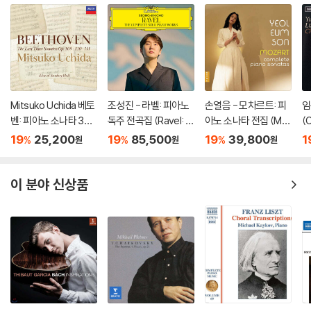
Mitsuko Uchida 베토
조성진 - 라벨: 피아노
손열음 - 모차르트: 피
임
벤: 피아노 소나타 30-
독주 전곡집 (Ravel: T
아노 소나타 전집 (Mo
(
32번 (Beethoven: Pi
he Complete Solo Pi
zart: Complete Pian
19
25,200
19
85,500
19
39,800
1
%
%
%
원
원
원
ano Sonatas Opp 10
ano Works) [3LP]
o Sonatas)
9 110 & 111)
이 분야 신상품