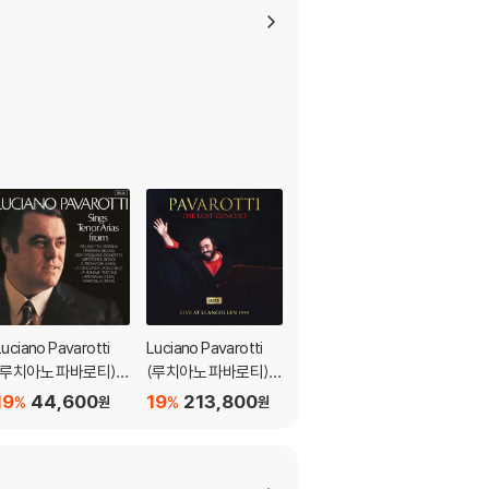
 부부와 인사를 나누었고, 그때부터 다이애나처
호가들의 아쉬움을 산 것도 더 많은 관객을 모아
점이 된 콘서트라고 할 수 있겠다.
어 최신 버전의 업데이트, 대용량 케이블 사용이
로 문의 부탁드립니다.
Luciano Pavarotti
Luciano Pavarotti
Luciano Pavarotti
(루치아노 파바로티) -
(루치아노 파바로티) -
(루치아노 파바로티) -
이탈리아 오페라 리마
Lost Concert [2LP]
Lost Concert [SAC
19
44,600
19
213,800
19
167,300
%
%
%
원
원
원
스터 (Tenor Arias Fr
D Hyrbrid]
이 없는 경우 교환/반품이 제한될 수 있습니다.
m Italian Opera) [L
P]