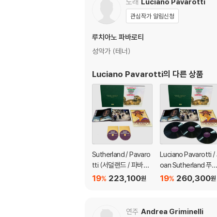
노래
Luciano Pavarotti
찰스 왕세자와 다이애나에게 있었다. 앙코르 무
럼 자선 활동에 관심을 기울이게 된다. 만년의 
관심작가 알림신청
그 수익금을 자선재단에 출연하겠다는 뜻에 있었다.
루치아노 파바로티
성악가 (테너)
DVD/ Blu-ray 구매시 참고 사항 안내
Luciano Pavarotti
의 다른 상품
※ 4K블루레이, 3D 블루레이 재생 관련 안내
1) 4K UHD 디스크는 대용량의 데이터 전송
필수입니다.
2) 3D 블루레이는 전용 플레이어와 3D 지원 
※ 아웃케이스/구성품/포장 상태
1) 제작/배송 과정에서 경미한 아웃케이스 주름,
Sutherland / Pavaro
Luciano Pavarotti / 
2) 스틸북 케이스 제작 과정에서 기포 혹은 경미
tti (서덜랜드 / 파바로
oan Sutherland 푸
3) 렌티큘러 스틸북의 경우, 보호필름이 붙어 
티) 푸치니: 투란도트
니: 투란도트 (Puccini
19
223,100
19
260,300
4) 본품 보호를 위해 노란색의 카톤 박스로 재
%
%
원
원
(Puccini: Turnadot)
Turnadot) [3LP]
5) 아웃케이스/구성품/포장 상태 불량에 의한 
[SACD Hybrid]
연주
Andrea Griminelli
※ 디스크 재생 불량