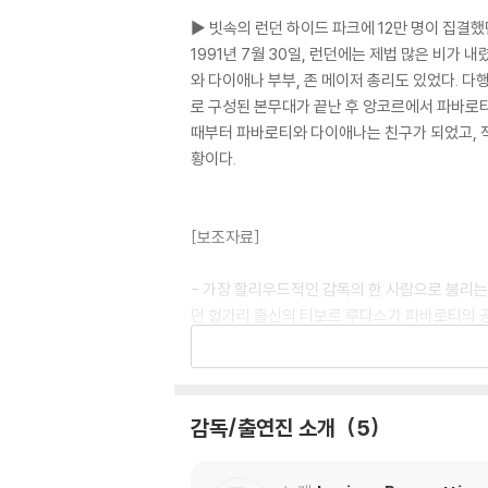
▶ 빗속의 런던 하이드 파크에 12만 명이 집결
1991년 7월 30일, 런던에는 제법 많은 비가
와 다이애나 부부, 존 메이저 총리도 있었다. 다
로 구성된 본무대가 끝난 후 앙코르에서 파바로티는
때부터 파바로티와 다이애나는 친구가 되었고, 적
황이다.
[보조자료]
- 가장 할리우드적인 감독의 한 사람으로 불리는
던 헝가리 출신의 티보르 루다스가 파바로티의 
도 루디스의 아이디어였고, 1990년의 쓰리 테너
트를 하이드 파크에서 갖게 된 역시 루다스의 배
나 많은 빗속에 발 디딜 틈도 없이 청중이 들어
야외 리사이틀로 기록되고 있다.
감독/출연진 소개
5
- 하이드 파크 공연에 참석한 청중 중에는 작곡가