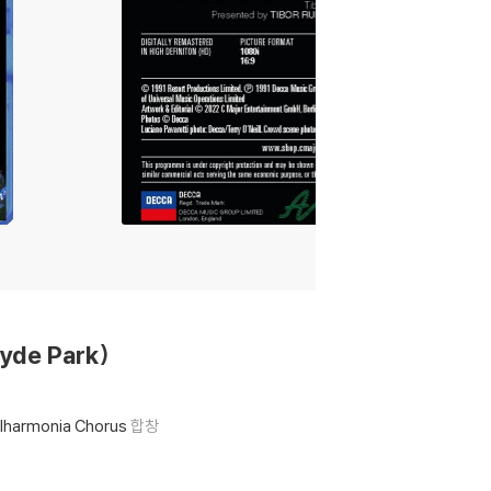
de Park)
ilharmonia Chorus
합창