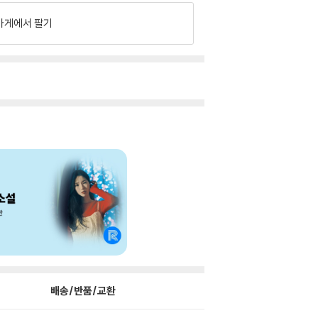
가게에서 팔기
배송/반품/교환