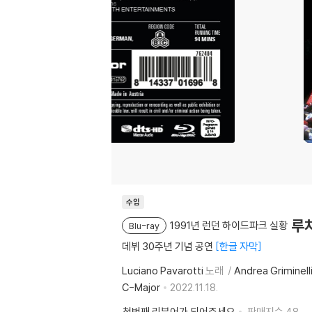
수입
루치
1991년 런던 하이드파크 실황
Blu-ray
데뷔 30주년 기념 공연
한글 자막
Luciano Pavarotti
노래
Andrea Griminell
C-Major
2022.11.18.
첫번째 리뷰어가 되어주세요
판매지수
48