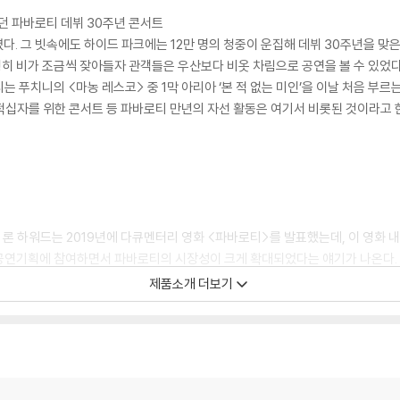
했던 파바로티 데뷔 30주년 콘서트
 내렸다. 그 빗속에도 하이드 파크에는 12만 명의 청중이 운집해 데뷔 30주년을 
행히 비가 조금씩 잦아들자 관객들은 우산보다 비옷 차림으로 공연을 볼 수 있었다
 푸치니의 <마농 레스코> 중 1막 아리아 ‘본 적 없는 미인’을 이날 처음 부
십자를 위한 콘서트 등 파바로티 만년의 자선 활동은 여기서 비롯된 것이라고 
 론 하워드는 2019년에 다큐멘터리 영화 <파바로티>를 발표했는데, 이 영화 
공연기획에 참여하면서 파바로티의 시장성이 크게 확대되었다는 얘기가 나온다.
 콘서트가 성사된 것도, 그 대성공 이후 몇 번의 쓰리 테너 콘서트가 이어진 것도 
제품소개 더보기
포 덕분이었다. 롤링 스톤즈의 전설적인 1969년 공연에서나 최고의 입지로 거
참으로서 루다스의 도박은 다시 한 번 대성공으로 판명되었고, 뉴욕의 센트럴 파
 뮤지컬 작곡가 앤드루 로이드 웨버, 대배우 마이클 케인, 영국 총리 존 메이저