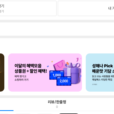
팔기
내 
불가
리뷰/한줄평
0