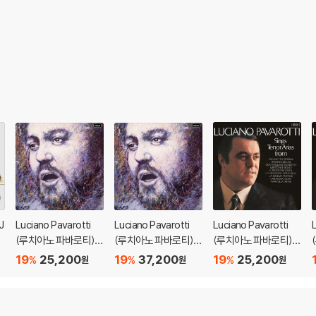
대에서 다이애나를 지목하여 노래를 헌정한 파바로티는 공연 후에도 따로 왕세자
파바로티가 ‘파바로티와 친구들’같은 대중적인 공연에 주력하면서 일부 클래식 애
 그 덕분에 파바로티는 구설수보다 훨씬 더 큰 사랑을 받을 수 있었다. 그 시발
드립니다.
이 필요하므로 4K전용 플레이어를 사용하셔야 합니다. 더불어 플레이어 소프트웨
TV를 통해서만 재생 가능합니다.
 모서리 눌림 및 갈라짐이 발생할 수 있습니다. 반품을 원하실 경우 미개봉 상태
J
Luciano Pavarotti
Luciano Pavarotti
Luciano Pavarotti
한 인쇄 오류가 발생할 수 있습니다.
치
(루치아노 파바로티) -
(루치아노 파바로티) -
(루치아노 파바로티) -
판매되기도 합니다. 보호필름 손상에 의한 교환/반품은 불가합니다.
:
베리스모 아리아 리마
베리스모 아리아 리마
이탈리아 오페라 리마
19
25,200
19
37,200
19
25,200
포장한 경우, 카톤박스 손상에 의한 교환/반품은 불가합니다.
%
%
%
원
원
원
스터 (Verismo Arias)
스터 (Verismo Arias)
스터 (Tenor Arias Fr
교환/반품 신청시 불량 확인을 위해 개봉 시의 동영상을 요청할 수 있으며, 동영상
[LP]
om Italian Opera)
o