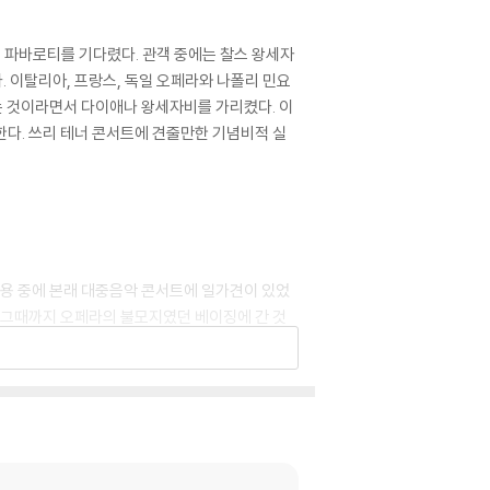
맞은 파바로티를 기다렸다. 관객 중에는 찰스 왕세자
. 이탈리아, 프랑스, 독일 오페라와 나폴리 민요
르는 것이라면서 다이애나 왕세자비를 가리켰다. 이
한다. 쓰리 테너 콘서트에 견줄만한 기념비적 실
내용 중에 본래 대중음악 콘서트에 일가견이 있었
 그때까지 오페라의 불모지였던 베이징에 간 것
그의 공적이었다. 1991년의 데뷔 30주년 콘서
론되었던 장소를 오페라 가수가 사용한다고? 그러
크 실황과 더불어 파바로티 생전의 가장 성공적인
가 포함되어 있었다. 그러나 가장 큰 대중의 관심은