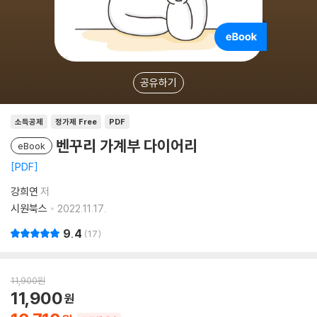
공유하기
소득공제
정가제 Free
PDF
벤꾸리 가계부 다이어리
eBook
PDF
강희연
저
시원북스
2022.11.17.
9.4
17
11,900
원
11,900