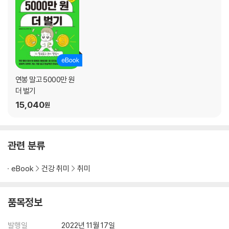
연봉 말고 5000만 원
더 벌기
15,040
원
관련 분류
eBook
건강 취미
취미
품목정보
발행일
2022년 11월 17일