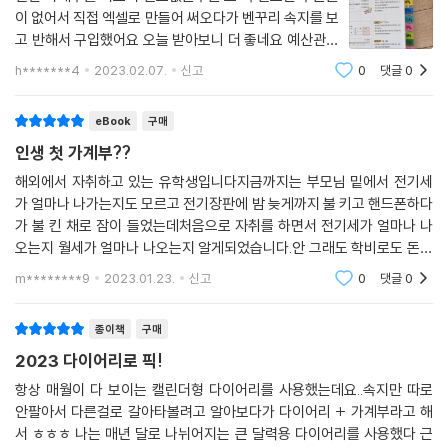
이 없어서 직접 엑셀로 만들어 써오다가 벤꾸리 속지를 보
고 반해서 구입했어요 오늘 받아보니 더 좋네요 예산관리
부분 너무좋아요 예산안억서 지출이 이루어지는 부분 갬
h*******4
2023.02.07.
신고
0
댓글
0
동쓰~~ 그리고 연간플레서 경조사체크는 남편에게 참고
하라고 하기 너무나 딱좋아요 매번 그달에 경조
eBook
구매
인생 첫 가계부??
해외에서 자취하고 있는 유학생입니다지금까지는 부모님 밑에서 전기세
가 얼마나 나가는지도 모르고 전기장판에 밤 늦게까지 불 키고 핸드폰하다
가 불 킨 채로 잠이 들었는데처음으로 자취를 하면서 전기세가 얼마나 나
오는지 월세가 얼마나 나오는지 알게되었습니다.안 그래도 학비로도 돈이
많이 드는데 해외 대학이라 월세와 생활비까지 배로 들어가는게 부모님께
m********9
2023.01.23.
신고
0
댓글
0
너무 죄송하기도 하
종이책
구매
2023 다이어리로 픽!
항상 매월이 다 보이는 캘린더형 다이어리를 사용했는데요..속지만 따로
안팔아서 다른걸로 갈아타볼려고 알아보다가 다이어리 + 가계부라고 해
서 ㅎㅎㅎ 나는 매년 달로 나뉘어지는 큰 달력용 다이어리를 사용했다 근