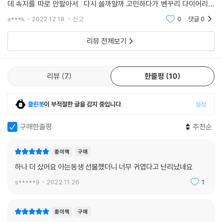
데 속지를 따로 안팔아서.. 다시 쓸까말까 고민하다가 벤꾸리 다이어리를
알게됐다~ 인스타 인플루언서님이시네! ^-^ 재테크로 유명하신 분~ 맘
a***k
2022.12.18.
신고
0
댓글
0
에 들어요~ 내용도 알
리뷰 전체보기
리뷰
7
한줄평
10
클린봇
이 부적절한 글을 감지 중입니다.
설정
구매한줄평
추천순
종이책
구매
하나 더 샀어요 아는동생 선물했더니 너무 귀엽다고 난리났네요
s*****9
2022.11.26.
1
종이책
구매