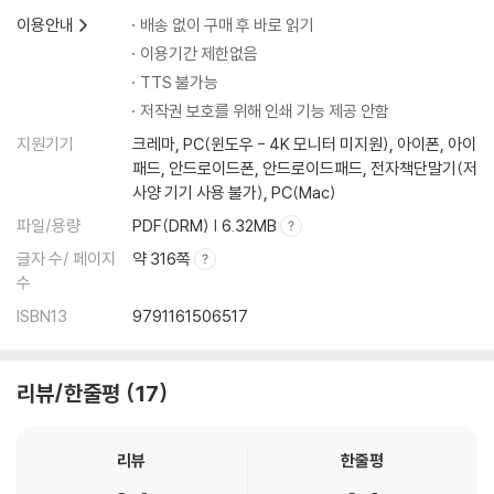
이용안내
배송 없이 구매 후 바로 읽기
이용기간 제한없음
TTS 불가능
저작권 보호를 위해 인쇄 기능 제공 안함
지원기기
크레마, PC(윈도우 - 4K 모니터 미지원), 아이폰, 아이
패드, 안드로이드폰, 안드로이드패드, 전자책단말기(저
사양 기기 사용 불가), PC(Mac)
파일/용량
PDF(DRM) | 6.32MB
글자 수/ 페이지
약 316쪽
수
ISBN13
9791161506517
리뷰/한줄평
17
리뷰
한줄평