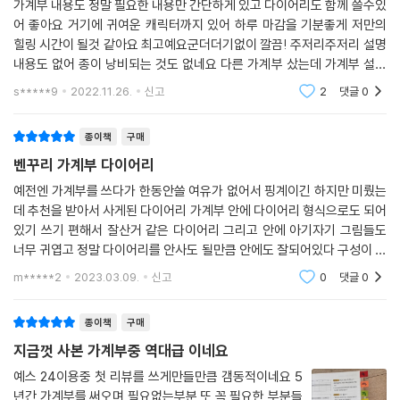
가계부 내용도 정말 필요한 내용만 간단하게 있고 다이어리도 함께 쓸수있
어 좋아요 거기에 귀여운 캐릭터까지 있어 하루 마감을 기분좋게 저만의
힐링 시간이 될것 같아요 최고예요군더더기없이 깔끔! 주저리주저리 설명
내용도 없어 종이 낭비되는 것도 없네요 다른 가계부 샀는데 가계부 설명
이니 돈버는 설명 주저리주저리 이렇게 써라 이렇게해야 돈번다 그런 내용
s*****9
2022.11.26.
신고
2
댓글
0
종이책
구매
벤꾸리 가계부 다이어리
예전엔 가계부를 쓰다가 한동안쓸 여유가 없어서 핑계이긴 하지만 미뤘는
데 추천을 받아서 사게된 다이어리 가계부 안에 다이어리 형식으로도 되어
있기 쓰기 편해서 잘산거 같은 다이어리 그리고 안에 아기자기 그림들도
너무 귀엽고 정말 다이어리를 안사도 될만큼 안에도 잘되어있다 구성이 정
말 알차다고 해야하나 다이어리 따로 쓰기 귀찮으신 분들은 이거 꼭 구입
m*****2
2023.03.09.
신고
0
댓글
0
하시길 추천한다.
종이책
구매
지금껏 사본 가계부중 역대급 이네요
예스 24이용중 첫 리뷰를 쓰게만들만큼 갬동적이네요 5
년간 가계부를 써오며 필요없는부분 또 꼭 필요한 부분들