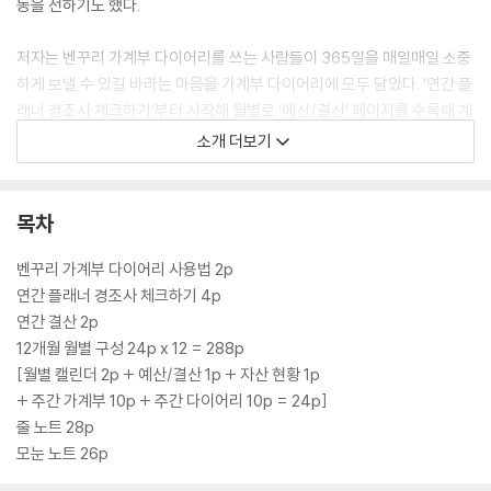
동을 전하기도 했다.
저자는 벤꾸리 가계부 다이어리를 쓰는 사람들이 365일을 매일매일 소중
하게 보낼 수 있길 바라는 마음을 가계부 다이어리에 모두 담았다. ‘연간 플
래너 경조사 체크하기’부터 시작해 월별로 ‘예산/결산’ 페이지를 수록해 계
획적인 소비와 리뷰, 현금 흐름과 자산 현황을 파악할 수 있도록 했으며, 일
소개 더보기
가계부와 주간 결산, 주간 다이어리를 함께 구성했다. 또한 1년간의 수입,
지출, 투자, 저축 현황을 정리할 수 있는 ‘연간 결산’을 비롯해 추가로 메모
를 할 수 있는 줄 노트와 모눈 노트를 모두 담았다.
목차
벤꾸리 가계부 다이어리 사용법 2p
연간 플래너 경조사 체크하기 4p
연간 결산 2p
12개월 월별 구성 24p x 12 = 288p
[월별 캘린더 2p + 예산/결산 1p + 자산 현황 1p
+ 주간 가계부 10p + 주간 다이어리 10p = 24p]
줄 노트 28p
모눈 노트 26p