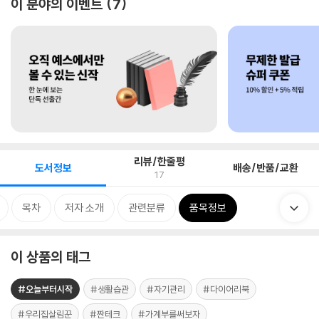
이 분야의 이벤트
7
리뷰/한줄평
도서정보
배송/반품/교환
17
목차
저자 소개
관련분류
품목정보
이 상품의 태그
#오늘부터시작
#생활습관
#자기관리
#다이어리북
#우리집살림꾼
#짠테크
#가계부를써보자