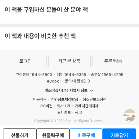
이 책을 구입하신 분들이 산 분야 책
이 책과 내용이 비슷한 추천 책
로그인
최근 본 상품
주문/배송
고객센터 1544-3800
티켓 1544-6399
중고샵 1566-4295
eBook 1:1문의/채팅상담
예스이십사(주) 사업자 정보
이용약관
개인정보처리방침
청소년보호정책
PC버전
회사소개
거래처관계자께
도서홍보
광고
Copyright © YES24 Corp. All Rights Reserved.
MATOM4
선물하기
원클릭구매
바로구매
카트담기