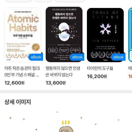
아주 작은 습관의 힘(5
행동하지 않으면 인생
타이탄의 도구들
메
0만 부 기념 스페셜 에
은 바뀌지 않는다
16,200
1
원
디션)
12,600
13,600
원
원
상세 이미지