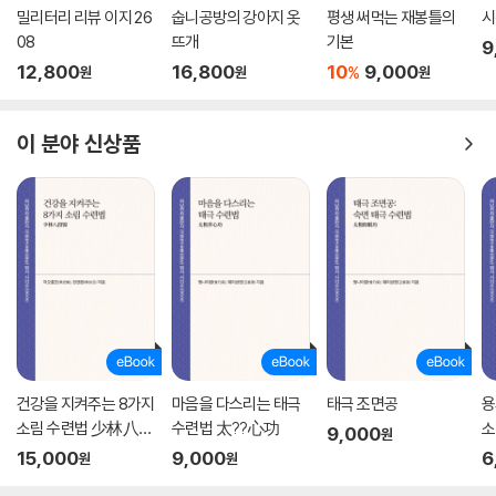
밀리터리 리뷰 이지 26
숩니공방의 강아지 옷
평생 써먹는 재봉틀의
시
08
뜨개
기본
9
12,800
16,800
10
9,000
%
원
원
원
이 분야 신상품
건강을 지켜주는 8가지
마음을 다스리는 태극
태극 조면공
용
소림 수련법 少林八
수련법 太??心功
소
9,000
원
段?
15,000
9,000
6
원
원