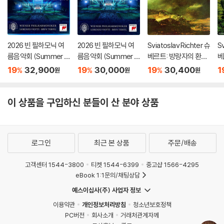
2026 빈 필하모닉 여
2026 빈 필하모닉 여
Sviatoslav Richter 슈
Sv
름음악회 (Summer Ni
름음악회 (Summer Ni
베르트: 방랑자의 환상
베
ght Concert 2026)
ght Concert 2026)
곡 (Schubert: Wand
'송
19
32,900
19
30,000
19
30,400
1
%
%
%
원
원
원
[Blu-ray]
[DVD]
erer Fantasy) [HQC
no
D]
u
이 상품을 구입하신 분들이 산 분야 상품
로그인
최근 본 상품
주문/배송
고객센터 1544-3800
티켓 1544-6399
중고샵 1566-4295
eBook 1:1문의/채팅상담
예스이십사(주) 사업자 정보
이용약관
개인정보처리방침
청소년보호정책
PC버전
회사소개
거래처관계자께