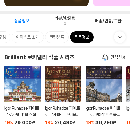
리뷰/한줄평
상품정보
배송/반품/교환
0
구성
아티스트 소개
관련분류
품목정보
Brilliant 로카텔리 작품 시리즈
알림신청
Igor Ruhadze 피에트
Igor Ruhadze 피에트
Igor Ruhadze 피에르
I
로 로카텔리: 합주 협주
로 로카텔리: 바이올린
트 로카텔리: 바이올린
트
곡 전집 (Pietro Locat
을 위한 예술 (Locatell
소나타 (Locatelli Editi
나타
19
29,000
19
26,490
19
36,290
1
%
%
%
원
원
원
elli Edition Vol.4: Con
i Edition Volume 3:
on Volume 2: Violin S
n 