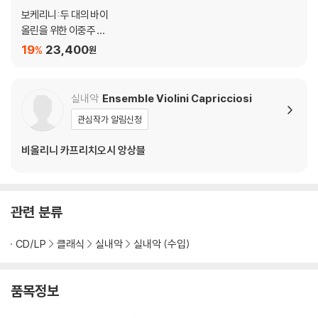
보케리니: 두 대의 바이
올린을 위한 이중주 전
곡 (Boccherini: Com
19
23,400
%
원
plete Duets For 2 Vi
olins)
실내악
Ensemble Violini Capricciosi
관심작가 알림신청
비올리니 카프리치오시 앙상블
관련 분류
CD/LP
클래식
실내악
실내악 (수입)
품목정보