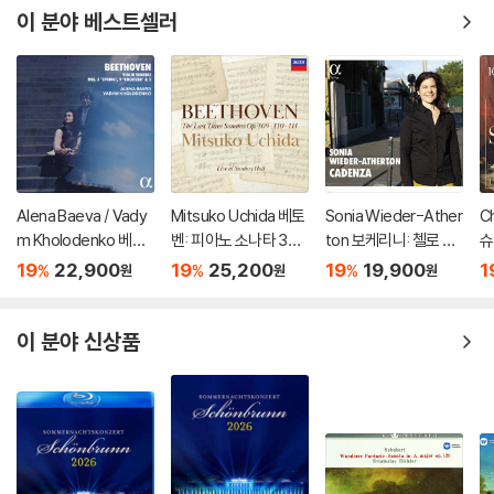
이 분야 베스트셀러
Alena Baeva / Vady
Mitsuko Uchida 베토
Sonia Wieder-Ather
Ch
m Kholodenko 베토
벤: 피아노 소나타 30-
ton 보케리니: 첼로 협
슈
벤: 바이올린 소나타 5
32번 (Beethoven: Pi
주곡 편곡 버전 (Luigi
전
19
22,900
19
25,200
19
19,900
1
%
%
%
원
원
원
번 '봄', 9번 '크로이처',
ano Sonatas Opp 10
Boccherini: Cello Co
o
3번 (Beethoven: Vio
9 110 & 111)
ncertos G.479, G.4
te
lin Sonatas Nos. 5 "S
77, G.476)
& 
이 분야 신상품
pring", 9 'Kreutzer" &
3)