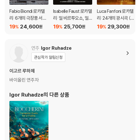
Fabio Biondi 로카텔
Isabelle Faust 로카텔
Luca Fanfoni 로카텔
리: 6개의 극장풍 서곡,
리: 일 비르투오소, 일
리: 24개의 광시곡 (Lo
바이올린 협주곡 A장
포에타 (Locatelli:l Vir
catelli: 24 Capricci O
19
24,600
19
25,700
19
29,300
%
%
%
원
원
원
조 (Locatelli: 6 Introd
tuoso, Il Poeta)
p.3 - PLUS ONE)
uttioni teatrali, Conc
erto per violino e arc
연주
Igor Ruhadze
hi)
관심작가 알림신청
이고르 루하제
바이올린 연주자
Igor Ruhadze
의 다른 상품