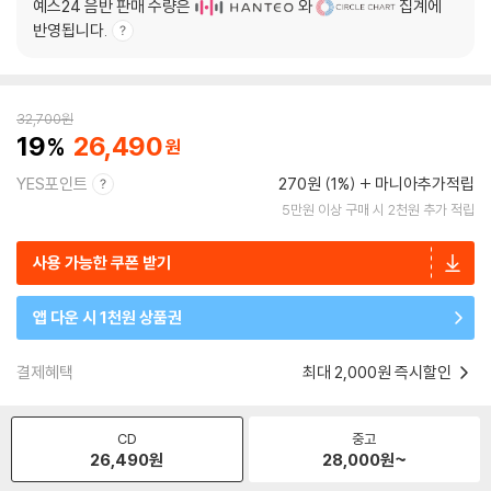
예스24 음반 판매 수량은
와
집계에
반영됩니다.
32,700
원
19
26,490
YES포인트
270원 (1%)
마니아추가적립
5만원 이상 구매 시 2천원 추가 적립
사용 가능한 쿠폰 받기
앱 다운 시 1천원 상품권
결제혜택
최대 2,000원 즉시할인
CD
중고
26,490
원
28,000
원~