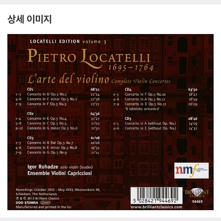
certi Grossi) 이고르
L’arte del violin)
onatas)
a
루하제
상세 이미지