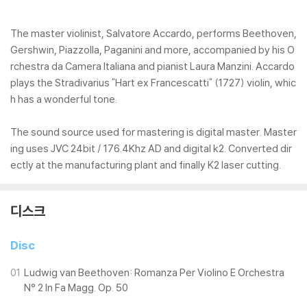
The master violinist, Salvatore Accardo, performs Beethoven,
Gershwin, Piazzolla, Paganini and more, accompanied by his O
rchestra da Camera Italiana and pianist Laura Manzini. Accardo
plays the Stradivarius "Hart ex Francescatti" (1727) violin, whic
h has a wonderful tone.
The sound source used for mastering is digital master. Master
ing uses JVC 24bit / 176.4Khz AD and digital k2. Converted dir
ectly at the manufacturing plant and finally K2 laser cutting.
디스크
Disc
01
Ludwig van Beethoven: Romanza Per Violino E Orchestra
N° 2 In Fa Magg. Op. 50