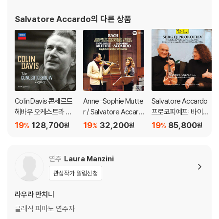
Salvatore Accardo
의 다른 상품
Colin Davis 콘세르트
Anne-Sophie Mutte
Salvatore Accardo
헤바우 오케스트라 녹
r / Salvatore Accard
프로코피예프: 바이올
음 음반 모음 에디션 (T
o 바흐: 바이올린 협주
린과 피아노를 위한 5
19
128,700
19
32,200
19
85,800
%
%
%
원
원
원
he Concertgebouw
곡 (Bach: Concerto F
개의 멜로디 외 (Proko
Legacy)
or Two Violins)
fiev: 5 Melodies for
Violin and Piano op.3
연주
Laura Manzini
5) [네추럴 투명 컬러 L
관심작가 알림신청
P]
라우라 만치니
클래식 피아노 연주자