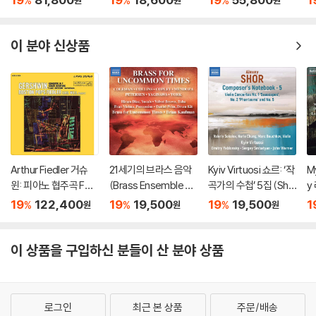
%
%
%
ymphonies, Concer
키: 협주곡 1번 (Rach
P]
스 
tos, Lady Macbeth
maninov: Piano Con
o
of Mtsensk District)
certo No.2 / Tchaiko
n:
이 분야 신상품
vsky: Piano Concert
P
o No.1)
Arthur Fiedler 거슈
21세기의 브라스 음악
Kyiv Virtuosi 쇼르: ‘작
M
윈: 피아노 협주곡 F장
(Brass Ensemble M
곡가의 수첩’ 5집 (Sho
y
조 (Gershwin: Conc
usic - 21st Century)
r: Composer’s Note
와
19
122,400
19
19,500
19
19,500
1
%
%
%
원
원
원
erto in F, Cuban Ove
book, Vol. 5)
s:
rture, I Got Rhythm)
[2LP]
이 상품을 구입하신 분들이 산 분야 상품
로그인
최근 본 상품
주문/배송