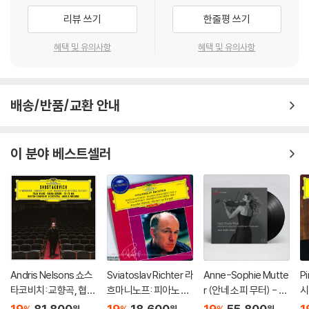
리뷰 쓰기
한줄평 쓰기
혜택 및 유의사항
혜택 및 유의사항
배송/반품/교환 안내
이 분야 베스트셀러
Andris Nelsons 쇼스
Sviatoslav Richter 라
Anne-Sophie Mutte
P
타코비치: 교향곡, 협주
흐마니노프: 피아노 협
r (안네 소피 무터) - Ea
시
곡 (Shostakovich: S
주곡 2번 / 차이코프스
st Meets West [2L
협
19
81,800
19
18,600
19
55,800
1
원
원
원