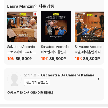
Laura Manzini
의 다른 상품
Salvatore Accardo
Salvatore Accardo
Salvatore Accardo
프로코피예프: 두 대의
베토벤: 바이올린과 피
라벨: 바이올린과 피아
바이올린을 위한 소나
아노를 위한 소나타 4,
노를 위한 작품집 - 살
19
85,800
19
85,800
19
85,800
%
%
%
원
원
원
타 외 (Prokofiev: Viol
8 번 (Beethoven: So
바토레 아카르도 [투명
ins Sonata) [네추럴
natas for Violin and
컬러 LP]
투명 컬러 LP]
Piano Op.23, Op.30/
오케스트라
Orchestra Da Camera Italiana
3) [네추럴 투명 컬러 L
관심작가 알림신청
P]
오케스트라 다 카메라 이탈리아나