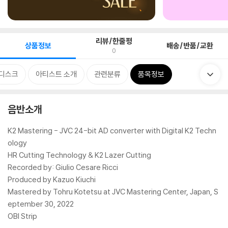
리뷰/한줄평
상품정보
배송/반품/교환
0
디스크
아티스트 소개
관련분류
품목정보
음반소개
K2 Mastering - JVC 24-bit AD converter with Digital K2 Techn
ology
HR Cutting Technology & K2 Lazer Cutting
Recorded by: Giulio Cesare Ricci
Produced by Kazuo Kiuchi
Mastered by Tohru Kotetsu at JVC Mastering Center, Japan, S
eptember 30, 2022
OBI Strip