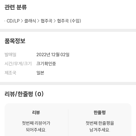
관련 분류
CD/LP
클래식
협주곡
협주곡 (수입)
품목정보
발매일
2022년 12월 02일
시간/무게/크기
크기확인중
제조국
일본
리뷰/한줄평
0
리뷰
한줄평
첫번째 리뷰어가
첫번째 한줄평을
되어주세요.
남겨주세요.