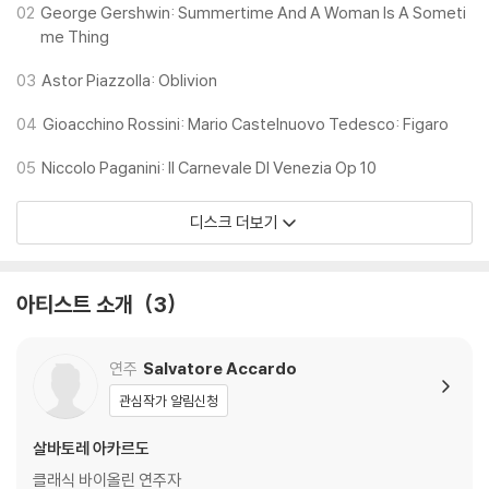
02
George Gershwin: Summertime And A Woman Is A Someti
me Thing
03
Astor Piazzolla: Oblivion
04
Gioacchino Rossini: Mario Castelnuovo Tedesco: Figaro
05
Niccolo Paganini: Il Carnevale DI Venezia Op 10
디스크 더보기
아티스트 소개
3
연주
Salvatore Accardo
관심작가 알림신청
살바토레 아카르도
클래식 바이올린 연주자