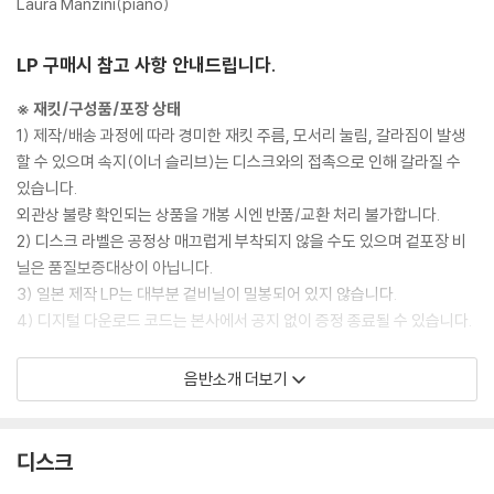
Laura Manzini(piano)
LP 구매시 참고 사항 안내드립니다.
※ 재킷/구성품/포장 상태
1) 제작/배송 과정에 따라 경미한 재킷 주름, 모서리 눌림, 갈라짐이 발생
할 수 있으며 속지(이너 슬리브)는 디스크와의 접촉으로 인해 갈라질 수
있습니다.
외관상 불량 확인되는 상품을 개봉 시엔 반품/교환 처리 불가합니다.
2) 디스크 라벨은 공정상 매끄럽게 부착되지 않을 수도 있으며 겉포장 비
닐은 품질보증대상이 아닙니다.
3) 일본 제작 LP는 대부분 겉비닐이 밀봉되어 있지 않습니다.
4) 디지털 다운로드 코드는 본사에서 공지 없이 증정 종료될 수 있습니다.
※ 재생 불량
음반소개 더보기
1) 침압 조절 기능이 없는 턴테이블을 사용하시는 경우, (주로 올인원 형태
모델) 다이내믹 사운드의 편차가 큰 트랙을 재생할 때 이상 현상이 발생할
수 있습니다.
디스크
기기 문제로 인해 발생하는 재생 불량 현상에 대해서는 반품/교환이 불가