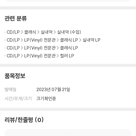
ins Sonata) [네추럴
컬러 LP]
투명 컬러 LP]
관련 분류
CD/LP
클래식
실내악
실내악 (수입)
CD/LP
LP(Vinyl) 전문관
클래식 LP
실내악 LP
CD/LP
LP(Vinyl) 전문관
클래식 LP
CD/LP
LP(Vinyl) 전문관
컬러 LP
품목정보
발매일
2023년 07월 21일
시간/무게/크기
크기확인중
리뷰/한줄평
0