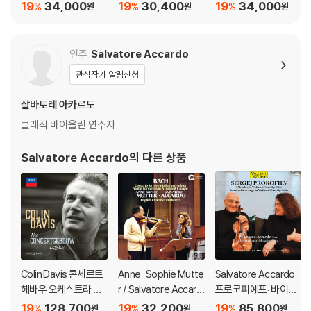
(Beethoven: Symph
en: Symphony No.
스 - 미도리 (Beethov
19
34,000
19
30,400
19
34,000
%
%
%
원
원
원
ony No.9) [UHQCD]
9) [HQCD]
en: Violin Concerto
Op.61, Romances)
[UHQCD]
연주
Salvatore Accardo
관심작가 알림신청
살바토레 아카르도
클래식 바이올린 연주자
Salvatore Accardo
의 다른 상품
Colin Davis 콘세르트
Anne-Sophie Mutte
Salvatore Accardo
헤바우 오케스트라 녹
r / Salvatore Accard
프로코피예프: 바이올
음 음반 모음 에디션 (T
o 바흐: 바이올린 협주
린과 피아노를 위한 5
19
128,700
19
32,200
19
85,800
%
%
%
원
원
원