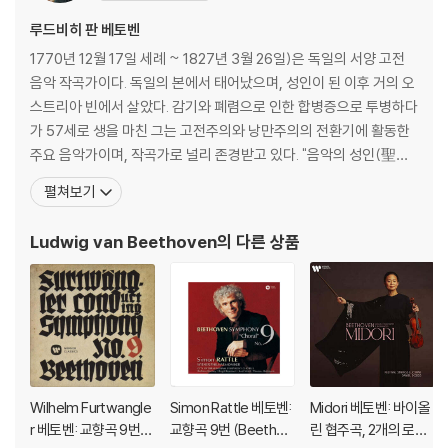
아래에 해당하는 경우는 불량이 아니므로 개봉 후 반품/교환이 불가합니
루드비히 판 베토벤
다.
1770년 12월 17일 세례 ~ 1827년 3월 26일)은 독일의 서양 고전
1) 컬러 디스크는 웹 이미지와 실제 색상이 차이가 날 수 있습니다.
음악 작곡가이다. 독일의 본에서 태어났으며, 성인이 된 이후 거의 오
2) 컬러 디스크의 특성상 제작 공정시 앨범마다 색상 차이가 나는 경우도
스트리아 빈에서 살았다. 감기와 폐렴으로 인한 합병증으로 투병하다
있습니다.
가 57세로 생을 마친 그는 고전주의와 낭만주의의 전환기에 활동한
3) 컬러 디스크는 제작 과정에서 다른 색상 염료가 섞여 얼룩과 번짐, 반점
주요 음악가이며, 작곡가로 널리 존경받고 있다. "음악의 성인(聖
등이 발생할 수 있습니다.
人)" 또는 "악성"(樂聖)이라는 별칭으로 불리기도 한다. 가장 잘 알
펼쳐보기
려진 작품으로는 《교향곡 5번》, 《교향곡 6번》, 《교향곡 9번》, 《비창
※ 반품/교환 안내
소나타》, 《월광 소나타》,등이 있다. 베토벤의 조부는 21세의 나이에
1) 불량으로 인한 반품/교환 요청 시에는 불량 확인을 위해 개봉 시의 동영
Ludwig van Beethoven
의 다른 상품
브라반트 오스트
상을 요청할 수 있으며, 동영상이 없는 경우 반품/교환이 제한될 수 있습니
다.
관련 사진과 동영상 및 재생 기기 모델명을 첨부하여 첨부하여 고객센터에
문의 바랍니다.
2) LP는 잦은 배송 과정에서 재킷에 손상이 발생할 가능성이 높고 재판매
가 어려우므로 신중한 구매를 부탁드립니다.
Wilhelm Furtwangle
Simon Rattle 베토벤:
Midori 베토벤: 바이올
r 베토벤: 교향곡 9번
교향곡 9번 (Beethov
린 협주곡, 2개의 로망