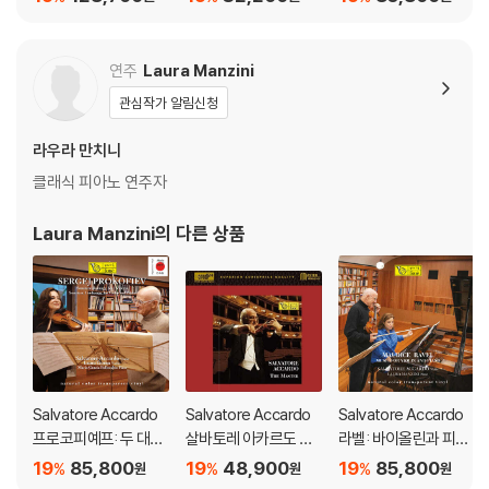
he Concertgebouw
곡 (Bach: Concerto F
개의 멜로디 외 (Proko
Legacy)
or Two Violins)
fiev: 5 Melodies for
Violin and Piano op.3
연주
Laura Manzini
5) [네추럴 투명 컬러 L
관심작가 알림신청
P]
라우라 만치니
클래식 피아노 연주자
Laura Manzini
의 다른 상품
Salvatore Accardo
Salvatore Accardo
Salvatore Accardo
프로코피예프: 두 대의
살바토레 아카르도 명
라벨: 바이올린과 피아
바이올린을 위한 소나
연주 모음집 (The Ma
노를 위한 작품집 - 살
19
85,800
19
48,900
19
85,800
%
%
%
원
원
원
타 외 (Prokofiev: Viol
ster)
바토레 아카르도 [투명