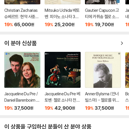
Christian Zacharias
Mitsuko Uchida 베토
Gautier Capucon 고
J
슈베르트: 현악 사중주
벤: 피아노 소나타 30-
티에 카퓌송 첼로 소품
네
전곡 외 (Schubert: C
32번 (Beethoven: Pi
집 (Emotions)
개
19
65,000
19
25,200
19
19,700
1
%
%
%
원
원
원
omplete String Quar
ano Sonatas Opp 10
St
tets, Trout Quintet
9 110 & 111)
& String Trios)
이 분야 신상품
Jacqueline Du Pre /
Jacqueline Du Pre 베
Anner Bylsma (안너
B
Daniel Barenboim 브
토벤: 첼로 소나타 전집
빌스마) - 첼로를 위한
스
람스: 첼로 소나타 (Bra
(Beethoven: Cello S
바로크 음악 (Italian B
주 
19
37,500
19
42,900
19
37,500
1
%
%
%
원
원
원
hms: Cello Sonatas
onata Complete Wo
aroque Cello Song
os
Op.38, Op.99) [SAC
rks) [HQCD]
s) [SACD Hybrid]
ua
D Hybrid]
3,
이 상품을 구입하신 분들이 산 분야 상품