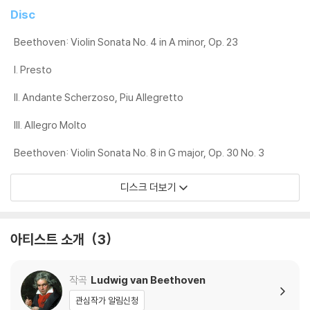
하니 침압 조절이 가능한 기기에서 재생하실 것을 권유 드립니다.
Disc
2) 디스크는 정전기와 먼지로 인해 재생이 원활하지 않은 경우가 있습니
다. 전용 제품으로 이를 제거하면 대부분 해결됩니다.
Beethoven: Violin Sonata No. 4 in A minor, Op. 23
3) 바늘에 먼지가 쌓이는 경우에도 재생이 원활하지 않을 수 있습니다.
I. Presto
※ 디스크 외관 불량
II. Andante Scherzoso, Piu Allegretto
1) 열을 가하여 제작하는 바이닐 공정 특성상 디스크 표면이 미세하게 울
렁거리거나 휘어지는 경우가 있습니다.
III. Allegro Molto
재생이 불안정한 경우 스태빌라이저를 사용하시면 좀 더 안정적인 재생이
Beethoven: Violin Sonata No. 8 in G major, Op. 30 No. 3
가능합니다.
2) 재생 음역의 왜곡을 최소화 하고 반복 재생시에도 최대한 일관되게 유
디스크 더보기
지되도록 디스크 센터 홀 구경이 작게 제작되는 경우가 있습니다. 턴테이
블 스핀들에 맞지 않는 경우에는 전용 제품 등을 이용하여 센터 홀을 조정
하시면 해결됩니다.
아티스트 소개
3
3) 디스크에 미세한 잔 흠집이 남아있거나 인쇄 면이 깨끗하지 않은 경우
가 있으며, 이는 상품의 불량이 아닙니다. 단, 재생에 이상이 있는 경우에는
불량으로 인한 반품/교환이 가능합니다
작곡
Ludwig van Beethoven
관심작가 알림신청
※ 컬러 디스크