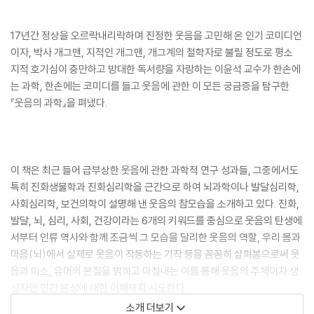
17년간 정상을 오르락내리락하며 진정한 웃음을 고민해 온 인기 코미디언
이자, 박사 개그맨, 지적인 개그맨, 개그계의 철학자로 불릴 정도로 평소
지적 호기심이 충만하고 방대한 독서량을 자랑하는 이윤석 교수가 한손에
는 과학, 한손에는 코미디를 들고 웃음에 관한 이 모든 궁금증을 탐구한
『웃음의 과학』을 펴냈다.
이 책은 최근 들어 급부상한 웃음에 관한 과학적 연구 성과들, 그중에서도
특히 진화생물학과 진화심리학을 근간으로 하여 뇌과학이나 발달심리학,
사회심리학, 보건의학이 설명해 낸 웃음의 참모습을 소개하고 있다. 진화,
발달, 뇌, 심리, 사회, 건강이라는 6개의 키워드를 중심으로 웃음의 탄생에
서부터 인류 역사와 함께 조금씩 그 모습을 달리한 웃음의 역할, 우리 몸과
마음(뇌)에서 실제로 웃음이 작동하는 기작 등을 꼼꼼히 살펴봄으로써 웃
음과 미소, 유머의 본질을 밝히고 마침내는 이를 통해 웃음의 주체이자 생
산자인 인간 본성에 대한 이해까지 시도한다.
소개 더보기