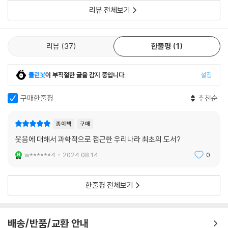
는 것은 무척 의미 있는 일이다. 진화심리학자이자 『오래된 연장통』의 저
리뷰 전체보기
자인 전중환 교수의 말을 빌리면, “이윤석 교수의 우직한 노력 덕분에 한국
독자들이 다른 나라의 독자들은 꿈도 꾸지 못하는 호사를 누리는 셈이다.”
저자는 17년간 냉혹한 웃음의 현장에서 살아남기 위해 고군분투하는 과정
리뷰
37
한줄평
1
에서 ‘어떻게 하면 사람들을 웃길 수 있을까’ 하는 ‘웃기는 법’을 탐구하는
데서 그치지 않고 ‘왜 사람들은 웃을까’, ‘왜 방청객은 주로 여성일까’, ‘왜 독
클린봇
이 부적절한 글을 감지 중입니다.
설정
설 개그는 강력하지만 한편으로는 위험할까’ 등등 보다 근본적인, 개그 이
면에 놓인 웃음의 참모습에 관심을 갖게 되었다. 특히 경기 대학교와 서울
구매한줄평
추천순
예술 전문학교에서 사람들에게 웃음을 선사하고자 하는 열정으로 똘똘 뭉
친 학생들을 가르치고 함께 공부하면서 그들에게 그저 유머 비법이나 화술
종이책
구매
이 아닌 웃음에 대한 깊이 있는 이해를 전해 줄 책이 필요함을 절실히 깨닫
웃음에 대해서 과학적으로 접근한 우리나라 최초의 도서?
게 되었다. “해외 촬영을 가서도 시간만 나면 책을 읽는다”는 동료 개그맨
이경규의 증언처럼 엄청난 독서광, 특히 본인이 관심을 두고 있는 인간 본
w******4
2024.08.14.
0
성과 진화를 다룬 책이라면 서점 신간 코너에 비치되는 즉시 사서 읽어 보
아야 직성이 풀리는 과학책 독서광이라는 사실도 『웃음의 과학』이 탄생하
한줄평 전체보기
는 데 한몫을 했다.
웃음을 다룬 논문들 속에서 딱딱한 활자로 죽어 있던 과학적 설명들이 오
배송/반품/교환 안내
랜 시간 때로는 관객들을 빵빵 터뜨리게 하고 때로는 꽁꽁 얼어붙게 만들