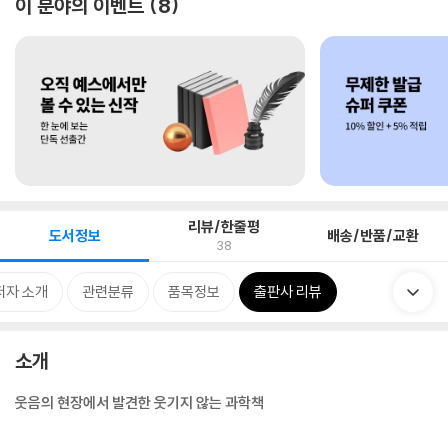
이 분야의 이벤트
8
리뷰/한줄평
도서정보
배송/반품/교환
38
저자 소개
관련분류
품목정보
출판사 리뷰
소개
웃음의 현장에서 발견한 웃기지 않는 과학책