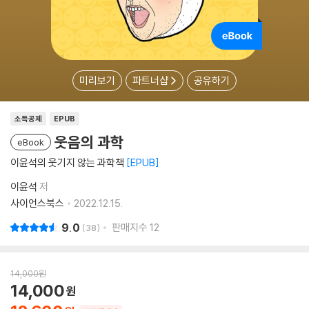
미리보기
파트너샵
공유하기
소득공제
EPUB
웃음의 과학
eBook
이윤석의 웃기지 않는 과학책
EPUB
이윤석
저
사이언스북스
2022.12.15.
9.0
판매지수
12
38
14,000
원
14,000