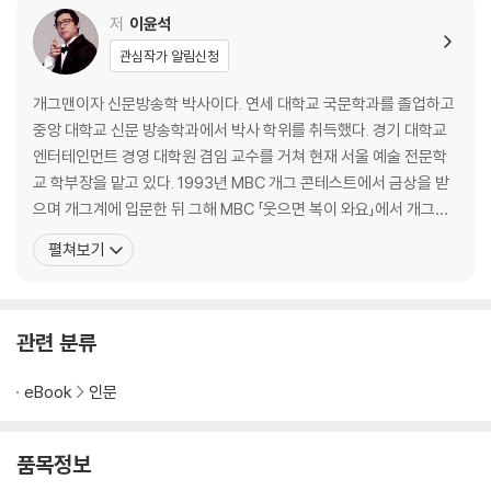
저
이윤석
3장 웃음의 뇌
관심작가 알림신청
웃음을 담당하는 뇌
웃음의 논리를 처리하는 좌뇌와 우뇌
개그맨이자 신문방송학 박사이다. 연세 대학교 국문학과를 졸업하고
웃음과 쾌락
중앙 대학교 신문 방송학과에서 박사 학위를 취득했다. 경기 대학교
엔터테인먼트 경영 대학원 겸임 교수를 거쳐 현재 서울 예술 전문학
4장 웃음의 심리
교 학부장을 맡고 있다. 1993년 MBC 개그 콘테스트에서 금상을 받
웃음의 공격성
으며 개그계에 입문한 뒤 그해 MBC 「웃으면 복이 와요」에서 개그맨
웃음과 애정
서경석과 콤비를 이룬 '이제는 달라져야 합니다'라는 코너로 전국민
펼쳐보기
동음이의어(말장난 혹은 말놀이)
의 사랑을 받았다. 1997년에는 MBC 「오늘은 좋은 날」에서 김진수와
웃음의 남녀 차이
콤비를 이룬 '허리케인 블루'로 또다시 크나큰 인기를 끌었으며, 이후
MBC 간판 예능 프로그램인 「일요일 일요일
5장 웃음과 사회
관련 분류
웃음의 전염성
모방과 거울 뉴런
eBook
인문
웃음의 종류
웃음과 사회적 감장
품목정보