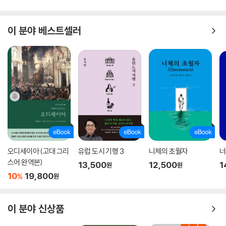
었던 저자의 실제 경험들과 만나면서 비로소 펄떡펄떡 살아 움직이며 독자
들에게 생동감 넘치는 이야기를 전해 준다. 웃음에 대한 흥미로운 사실들
이 분야 베스트셀러
과 다양한 가설들이 슬랩스틱 코미디로 우당탕탕 부딪히고 말장난 개그로
재잘재잘 어우러지며 시끌벅적하게 그려내는 천변풍경을 담은 『웃음의 과
학』을 통해 그간 과학의 변방에서 홀대 받던 웃음이 주인공으로 등극하는
세기의 순간을 함께하게 될 것이다.
웃음에 관한, 웃기지 않는 과학책
『웃음의 과학』은 최근 들어 급부상한 웃음에 관한 과학적 연구 성과들, 그
중에서도 특히 진화생물학과 진화심리학을 근간으로 하여 뇌과학이나 발
달심리학, 사회심리학, 보건의학이 설명해 낸 웃음의 참모습을 소개하고
오디세이아 (고대 그리
유럽 도시 기행 3
니체의 초월자
너
있다. 진화, 발달, 뇌, 심리, 사회, 건강이라는 6개의 키워드를 중심으로 웃
스어 완역본)
13,500
12,500
1
원
원
음의 탄생에서부터 인류 역사와 함께 조금씩 그 모습을 달리한 웃음의 역
10
19,800
%
원
할, 우리 몸과 마음(뇌)에서 실제로 웃음이 작동하는 기작 등을 꼼꼼히 살
펴봄으로써 웃음과 미소, 유머의 본질을 밝히고 마침내는 이를 통해 웃음
의 주체이자 생산자인 인간 본성에 대한 이해까지 시도한다.
이 분야 신상품