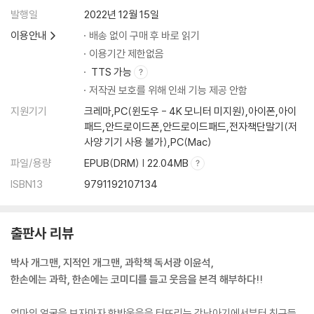
6장 웃음과 건강
발행일
2022년 12월 15일
웃음의 면역 효과
이용안내
배송 없이 구매 후 바로 읽기
웃어서 행복한가, 행복해서 웃는가
웃음의 적, 스트레스
이용기간 제한없음
TTS 가능
맺음말
저작권 보호를 위해 인쇄 기능 제공 안함
참고문헌
지원기기
크레마,PC(윈도우 - 4K 모니터 미지원),아이폰,아이
패드,안드로이드폰,안드로이드패드,전자책단말기(저
사양 기기 사용 불가),PC(Mac)
파일/용량
EPUB(DRM) | 22.04MB
ISBN13
9791192107134
출판사 리뷰
박사 개그맨, 지적인 개그맨, 과학책 독서광 이윤석,
한손에는 과학, 한손에는 코미디를 들고 웃음을 본격 해부하다!!
엄마의 얼굴을 보자마자 함박웃음을 터뜨리는 갓난아기에서부터 친구들