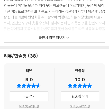
의 웃음에 이유도 모른 채 따라 웃는 여고생들에 이르기까지, 늦은 밤 텔레
비전 예능 프로그램을 보며 홀로 키득거리는 싱글남에서부터 퇴근 후 삼겹
살 집에 둘러앉아 뒷담화를 주고받으며 박장대소하는 직장인들에 이르기
까지, 인간은 누구나 웃을 수 있다. 심지어는 타인이 웃는 것을 한번도 보지
못한 맹아들과 웃음소리를 한번도 듣지 못한 농아들도 따로 배움의 과정을
거치지 않고도 웃음 지을 수 있다. 웃음에 인색한 사람은 있을지언정, 사고
출판사 리뷰 더보기
로 뇌나 얼굴 근육을 다쳐 웃음을 잃은 사람은 있을지언정, 애당초 웃음 짓
지 못하는 사람은 없다.
리뷰/한줄평
38
기침이나 하품, 재채기와 마찬가지로 일상적이고 무의식적으로 늘 함께하
는 존재인 탓에 우리는 웃음에 대해, 그리고 웃음이 지닌 중요성에 대해 별
다른 관심을 두지 않고 살아간다. 하지만 최근 들어 각계각층에서 웃음을
리뷰
한줄평
연구하는 학자들이 늘어나면서 웃음이 생각과 달리 별다른 것임을 나타내
9.0
10.0
는 증거들이 속속 등장하고 있다. 우리는 대체 왜 웃는 것일까? 태초에 웃
음은 어떻게 생겨났을까? 웃음은 다른 동물들에서는 없는, 인간만이 지닌
보편적 특질일까? 미소와 웃음은 정도의 차이만 있을 뿐 서로 같은 것일
리뷰 쓰기
한줄평 쓰기
까? 웃을 때 우리 몸과 마음(뇌)에서는 어떤 일이 일어나고 있을까? 17년
간 정상을 오르락내리락하며 진정한 웃음을 고민해 온 인기 코미디언이자,
혜택 및 유의사항
혜택 및 유의사항