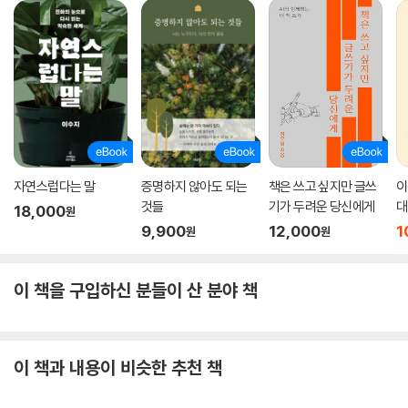
웃음의 진화
우리는 왜 웃는지를 알아보기 위해 인간이라는 종이 처음 웃음을 터뜨린
순간, 즉 시간을 거슬러 올라가 우리 조상 인류가 언제 어떤 상황을 맞이하
여 웃음을 탄생시키게 되었는지, 웃음의 기원을 탐구한다.
최초의 웃음은 인류가 적이나 포식자 등 자신의 생명에 위협이 되는 듯한
상황을 맞닥뜨렸을 때 일차적으로 보인 두려움/긴장 반응이 알고 보니 그
상황이 걱정할 필요가 없는 사소한 것(거짓 경보)이라는 사실을 깨닫고는
누그러지는 순간에 태어났다. 경계하고 이빨을 드러내며 상대를 위협하던
자연스럽다는 말
증명하지 않아도 되는
책은 쓰고 싶지만 글쓰
이
찡그린 표정은 불안한 마음을 덜어 냄과 동시에 이를 살짝만 드러내거나
것들
기가 두려운 당신에게
대
18,000
원
감추는 미소를 탄생시켰고, 나아가 주위에 있는 친지나 동료들에게 안전을
9,900
12,000
1
원
원
공지하고 안도의 감정을 교류하기 위해 큰 소리와 동작을 내포한 웃음을
발생시켰다. 웃음이 일종의 사회적 신호라는 ‘거짓 경보 이론’은 멀리서도
이 책을 구입하신 분들이 산 분야 책
간파할 수 있을 정도로 웃음소리가 크고 “하하하” 내지는 “호호호”, “히히
히”와 같은 정형화된 소리를 내는 이유와 손뼉을 치거나 몸을 숙였다가 뒤
로 젖히는 등 눈에 띠는 행동들을 동반하는 이유 등 웃음의 다양한 특성들
에 대해서도 적절한 설명을 제공한다.
이 책과 내용이 비슷한 추천 책
웃음의 발달