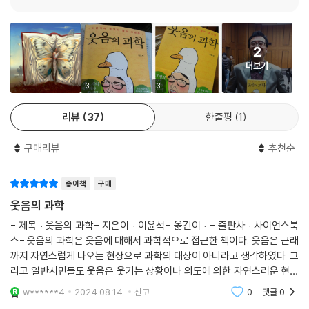
박사 개그맨, 지적인 개그맨, 개그계의 철학자로 불릴 정도로 평소 지적 호
기심이 충만하고 방대한 독서량을 자랑하는 이윤석 교수가 한손에는 과학,
한손에는 코미디를 들고 웃음에 관한 이 모든 궁금증을 탐구한 『웃음의 과
2
학』을 펴냈다.
더보기
개그계의 철학자가 풀어헤친 웃음과 유머의 진실
3
3
리뷰
37
한줄평
1
(주)사이언스북스에서 출간한 『웃음의 과학』은 진화생물학과 심리학, 뇌
과학, 의학 등 최근 10여 년간 눈부시게 성장한 웃음에 대한 흥미로운 과학
구매리뷰
추천순
적 연구 성과들을 중심으로 웃음과 유머에 담긴 진실을 파헤친다. 웃음이
지니는 다면적 속성 덕분에 인류학이나 사회학, 심리학과 같은 기존의 행
종이책
구매
동사회과학뿐만 아니라 동물행동학, 인지신경과학, 보건의학, 진화심리학
등 자연과학 분야에서도 웃음을 다룬 논문들이 점차 증가하고 있지만, 그
웃음의 과학
간 축적된 자료들을 일목요연하게 정리해 책으로 펴낸 경우는 드물다.
- 제목 : 웃음의 과학- 지은이 : 이윤석- 옮긴이 : - 출판사 : 사이언스북
스- 웃음의 과학은 웃음에 대해서 과학적으로 접근한 책이다. 웃음은 근래
실제로 해외에서도 전문적인 학술서로 두 권이 나와 있을 뿐 일반인들이
까지 자연스럽게 나오는 현상으로 과학의 대상이 아니라고 생각하였다. 그
쉽게 읽을 수 있는 대중 교양서는 전무하다. 이러한 상황에서 국내에서, 그
리고 일반시민들도 웃음은 웃기는 상황이나 의도에 의한 자연스러운 현상
것도 웃음의 현장에서 직접 웃음을 불러일으키고 웃음의 본질을 고민해 온
으로 생각하고 있다. 웃음에 대해서 과학적으로 접근하는 연구는 최근에서
w******4
2024.08.14.
신고
0
댓글
0
야 이루어지고 있
인기 코미디언의 손에 의해 웃음을 본격적으로 다룬 대중 과학서가 나왔다